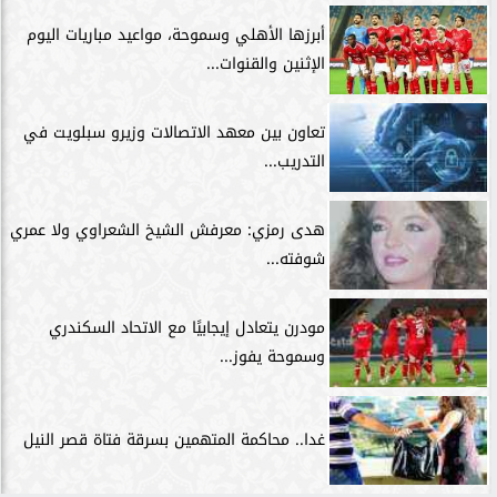
أبرزها الأهلي وسموحة، مواعيد مباريات اليوم
الإثنين والقنوات...
تعاون بين معهد الاتصالات وزيرو سبلويت في
التدريب...
هدى رمزي: معرفش الشيخ الشعراوي ولا عمري
شوفته...
مودرن يتعادل إيجابيًا مع الاتحاد السكندري
وسموحة يفوز...
غدا.. محاكمة المتهمين بسرقة فتاة قصر النيل