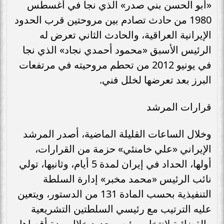
«أبو الحسن بني صدر» الذي نجا في أغسطس
1980 من حادث تصادم بين مروحتين قرب الحدود
الإيرانية العراقية، والحادث الثاني تعرض له
الرئيس الأسبق «محمود أحمدي نجاد» الذي نجا
في يونيو 2012 من تحطم مروحيته في مرتفعات
البرز بعد تعرضها لخلل فني.
قرارات المرشد
وخلال الساعات القليلة الماضية، أصدر المرشد
الإيراني «علي خامنئي» حزمة من القرارات،
أولها، الحداد في إيران لمدة 5 أيام، وثانيها، تولي
نائب الرئيس «محمد مخبر» إدارة السلطة
التنفيذية بحسب المادة 131 من الدستور، ويتعين
عليه الترتيب مع رئيسي السلطتين التشريعية
والقضائية لانتخاب رئيس جديد خلال مدة أقصاها