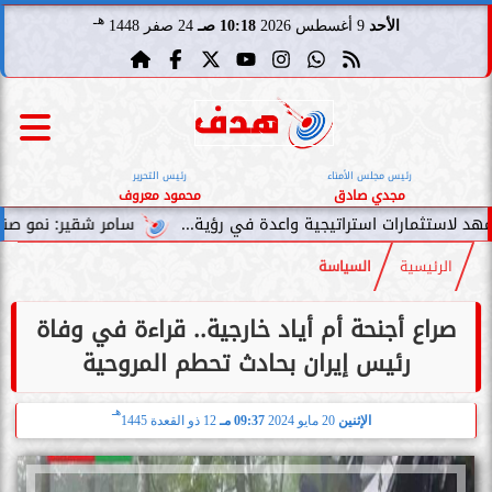
هـ
الأحد
9 أغسطس 2026
10:18 صـ
24 صفر 1448
رئيس مجلس الأمناء
رئيس التحرير
مجدي صادق
محمود معروف
سامر شقير: نمو صناديق الاستثمار الخاصة د
الرئيسية
السياسة
صراع أجنحة أم أياد خارجية.. قراءة في وفاة
رئيس إيران بحادث تحطم المروحية
هـ
الإثنين
20 مايو 2024
09:37 مـ
12 ذو القعدة 1445