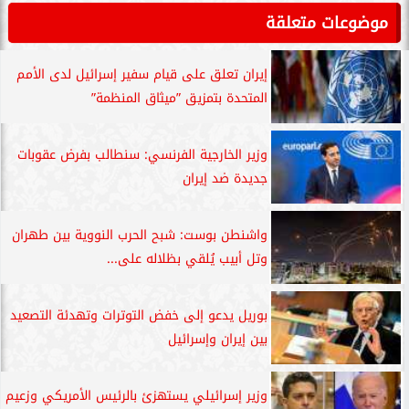
موضوعات متعلقة
إيران تعلق على قيام سفير إسرائيل لدى الأمم
المتحدة بتمزيق ”ميثاق المنظمة”
وزير الخارجية الفرنسي: سنطالب بفرض عقوبات
جديدة ضد إيران
واشنطن بوست: شبح الحرب النووية بين طهران
وتل أبيب يُلقي بظلاله على...
بوريل يدعو إلى خفض التوترات وتهدئة التصعيد
بين إيران وإسرائيل
وزير إسرائيلي يستهزئ بالرئيس الأمريكي وزعيم