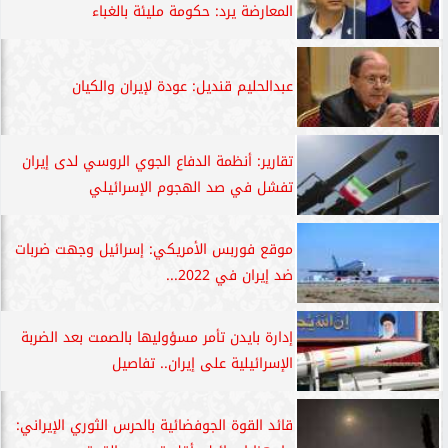
المعارضة يرد: حكومة مليئة بالغباء
عبدالحليم قنديل: عودة لإيران والكيان
تقارير: أنظمة الدفاع الجوي الروسي لدى إيران
تفشل في صد الهجوم الإسرائيلي
موقع فوربس الأمريكي: إسرائيل وجهت ضربات
ضد إيران في 2022...
إدارة بايدن تأمر مسؤوليها بالصمت بعد الضربة
الإسرائيلية على إيران.. تفاصيل
قائد القوة الجوفضائية بالحرس الثوري الإيراني: