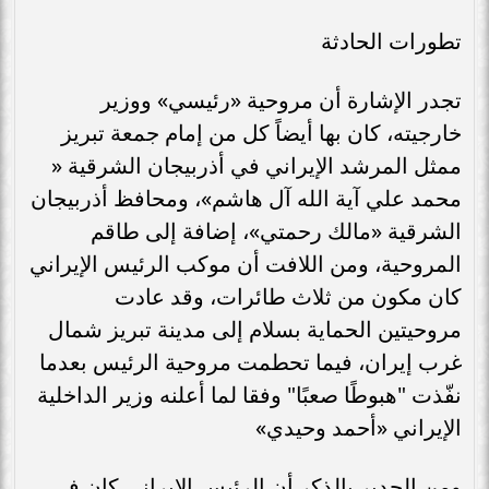
تطورات الحادثة
تجدر الإشارة أن مروحية «رئيسي» ووزير
خارجيته، كان بها أيضاً كل من إمام جمعة تبريز
ممثل المرشد الإيراني في أذربيجان الشرقية «
محمد علي آية الله آل هاشم»، ومحافظ أذربيجان
الشرقية «مالك رحمتي»، إضافة إلى طاقم
المروحية، ومن اللافت أن موكب الرئيس الإيراني
كان مكون من ثلاث طائرات، وقد عادت
مروحيتين الحماية بسلام إلى مدينة تبريز شمال
غرب إيران، فيما تحطمت مروحية الرئيس بعدما
نفّذت "هبوطًا صعبًا" وفقا لما أعلنه وزير الداخلية
الإيراني «أحمد وحيدي»
ومن الجدير بالذكر أن الرئيس الإيراني كان في