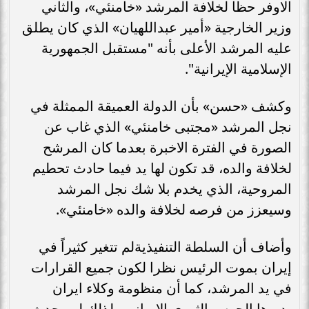
الاوفر حظا لخلافة المرشد «خامنئي»، والثاني
وزير الخارجية «أمير عبداللهيان» الذي كان يطلق
عليه المرشد الأعلى بأنه "مستقبل الجمهورية
الإسلامية الإيرانية".
وكشف «حسن» بأن الدولة العميقة الممثلة في
نجل المرشد «مجتبى خامنئي» الذي غاب عن
الصورة في الفترة الاخبرة بعدما كان المرشح
لخلافة والده، قد تكون لها يد فيما حادث تحطيم
المروحية، الذي يخدم بلا شك نجل المرشد
وسيعزز من فرصه لخلافة والده «خامنئي».
وأضاف أن السلطة التنفيذيةلم تتغير كثيراً في
إيران بموت الرئيس نظرا لكون جميع القرارات
في يد المرشد، كما أن منظومة وكلاء ايران
يديرها الحرس الثوري الإيراني ولذلك لن يحدث