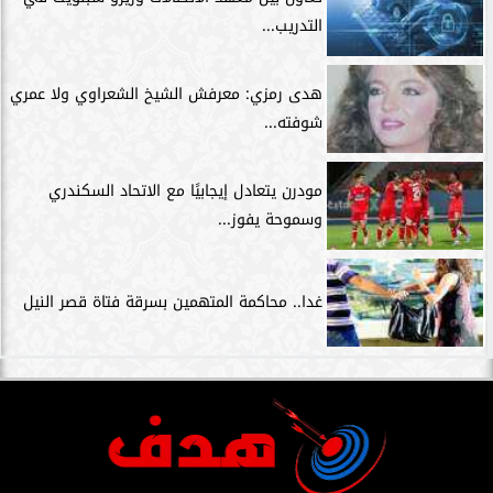
التدريب...
هدى رمزي: معرفش الشيخ الشعراوي ولا عمري
شوفته...
مودرن يتعادل إيجابيًا مع الاتحاد السكندري
وسموحة يفوز...
غدا.. محاكمة المتهمين بسرقة فتاة قصر النيل