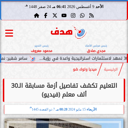
هـ
الأحد
9 أغسطس 2026
06:41 مـ
24 صفر 1448
رئيس مجلس الأمناء
رئيس التحرير
مجدي صادق
محمود معروف
سامر شقير: نمو صناديق الاست
الرئيسية
ميديا وتوك شو
التعليم تكشف تفاصيل أزمة مسابقة الـ30
ألف معلم (فيديو)
هـ
الأربعاء
15 مايو 2024
08:28 مـ
7 ذو القعدة 1445