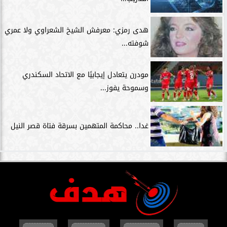
هدى رمزي: معرفش الشيخ الشعراوي ولا عمري
شوفته...
مودرن يتعادل إيجابيًا مع الاتحاد السكندري
وسموحة يفوز...
غدا.. محاكمة المتهمين بسرقة فتاة قصر النيل