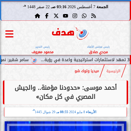
هـ
الجمعة
7 أغسطس 2026
03:16 صـ
22 صفر 1448
رئيس مجلس الأمناء
رئيس التحرير
مجدي صادق
محمود معروف
سامر شقير: نمو صناديق الاستث
الرئيسية
ميديا وتوك شو
أحمد موسى: «حدودنا مؤمنة.. والجيش
المصري في كل مكان»
هـ
الأربعاء
8 مايو 2024
08:55 مـ
29 شوال 1445