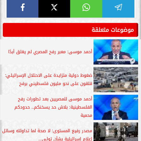
موضوعات متعلقة
أحمد موسى: معبر رفح المصري لم يغلق أبدًا
ضغوط دولية متزايدة على الاحتلال الإسرائيلي:
قلقون على نحو مليون فلسطيني برفح
أحمد موسى للمصريين بعد تطورات رفح
الفلسطينية: بلاش حد يسخنكم.. حدودكم
محمية
مصدر رفيع المستوى: لا صحة لما تداولته وسائل
إعلام إسرائيلية بشأن تولى...