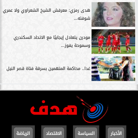
هدى رمزي: معرفش الشيخ الشعراوي ولا عمري
شوفته...
مودرن يتعادل إيجابيًا مع الاتحاد السكندري
وسموحة يفوز...
غدا.. محاكمة المتهمين بسرقة فتاة قصر النيل
الأخبار
السياسة
الاقتصاد
الرياضة