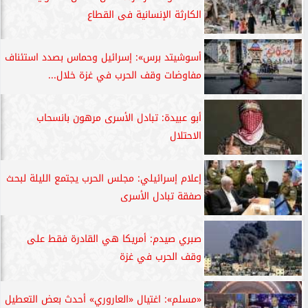
الكارثة الإنسانية فى القطاع
أسوشيتد برس»: إسرائيل وحماس بصدد استئناف
مفاوضات وقف الحرب في غزة خلال...
أبو عبيدة: تبادل الأسرى مرهون بانسحاب
الاحتلال
إعلام إسرائيلي: مجلس الحرب يجتمع الليلة لبحث
صفقة تبادل الأسرى
صبري صيدم: أمريكا هي القادرة فقط على
وقف الحرب في غزة
«مسلم»: اغتيال «العاروري» أحدث بعض التعطيل