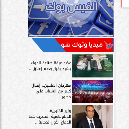
ميديا وتوك شو
عضو غرفة صناعة الدواء
يشيد بقرار بعدم إغلاق...
مهرجان العلمين.. إقبال
كبير من الشباب على
حضور...
وزير الخارجية:
الدبلوماسية المصرية خط
الدفاع الأول لحماية...