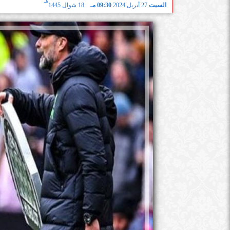
هـ
السبت
27 أبريل 2024
09:30 مـ
18 شوال 1445