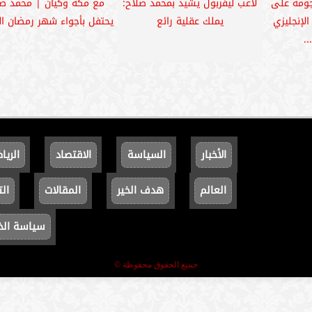
جومه على
لاعب ليفربول يشيد بمحمد صلاح:
مع مكة وكيان | محمد صل
لإنجليزي
يملك عقلية رائع
يحتفل بأجواء شهر رمضان ال
..
الأخبار
السياسة
الاقتصاد
الريا
العالم
هدف الخير
المقالات
الت
سياسة ال
جميع الحقوق محفوظة ©