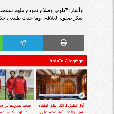
سامر شقير: اتفاقيات السعودية وروسيا
الـ30 تمهد لاستثمارات استراتيجية واعدة
سامر شقير: التحول
وأشار: "كلوب وصلاح نموذج ملهم سنتحد
في رؤية...
جديداً للاستثما
يعكر صفوة العلاقة.. وما حدث طبيعي جدًا
موضوعات متعلقة
أول تعليق لـ الآثار على اختفاء
محمد صلاح..برامج رم
سرير والدة الأمير محمد علي
خسارة الأهلى فى 