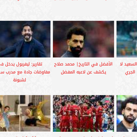
لسعيد لا
الأفضل في التاريخ| محمد صلاح
تقارير: ليفربول يدخل ف
الجري
يكشف عن لاعبه المفضل
مفاوضات جادة مع مدرب سبو
لشبونة