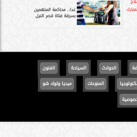
اح
مبارك
غدا.. محاكمة المتهمين
بسرقة فتاة قصر النيل
ضة
الحوادث
السياحة
الفنون
كنولوجيا
المنوعات
ميديا وتوك شو
خصوصية