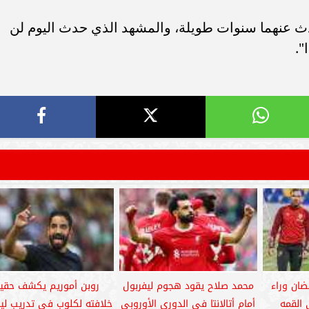
سامر شقير: ارتفاع استثمارات البنو
ات الأوروبية تفتح باباً
السعودية يعكس متانة السيولة ويع
ث عنهما سنوات طويلة، والمشهد الذي حدث اليوم لن
ر في الطاقة السعودية
الاستقرار المالي
".
ضان وراء
محمد صلاح يقود هجوم ليفربول
روبن أموريم يكشف حقي
القمه
أمام أتالانتا فى الدورى الأوروبى
خلافته لكلوب في تدريب لي