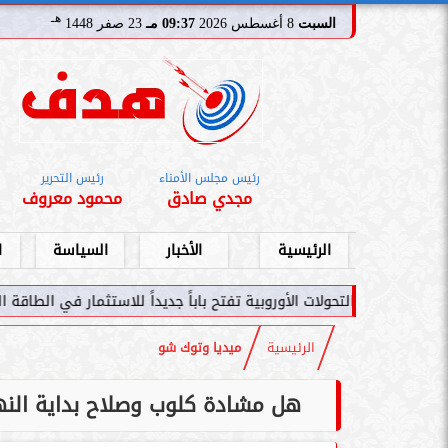
هـ
السبت
8 أغسطس 2026
09:37 مـ
23 صفر 1448
رئيس مجلس الأمناء
رئيس التحرير
مجدي صادق
محمود معروف
الرئيسية
الأخبار
السياسة
ا
ت الأوروبية تفتح باباً جديداً للاستثمار في الطاقة السعودية
سامر شقير:
الرئيسية
ميديا وتوك شو
هل مشادة كلوب وصلاح بداية النهاي