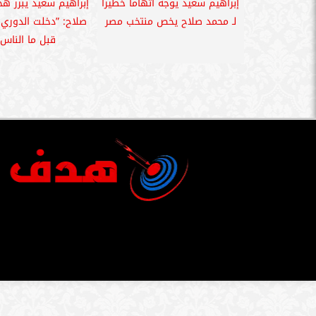
إبراهيم سعيد يوجه اتهاما خطيرا
إبراهيم سعيد يبرر ه
لـ محمد صلاح يخص منتخب مصر
صلاح: ”دخلت الدوري ا
قبل ما الناس.