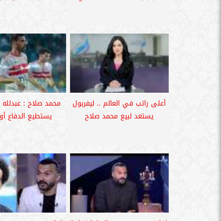
أعلى راتب في العالم .. ليفربول
محمد صلاح : عبدلله ا
يستعد لبيع محمد صلاح
يستطيع الدفاع أو 