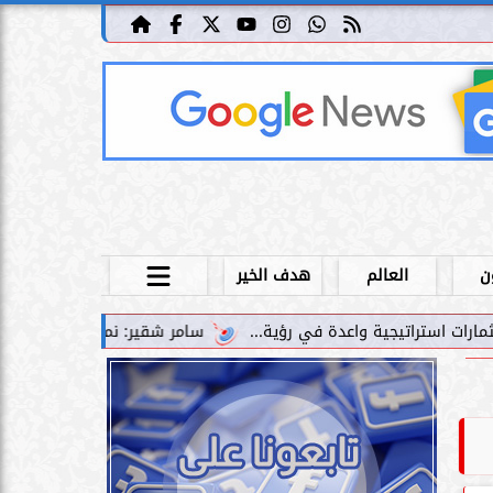
ن
العالم
هدف الخير
سامر شقير: نمو صناديق الاستثمار الخاصة دليل حي على 