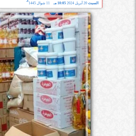
هـ
السبت
20 أبريل 2024
10:05 مـ
11 شوال 1445