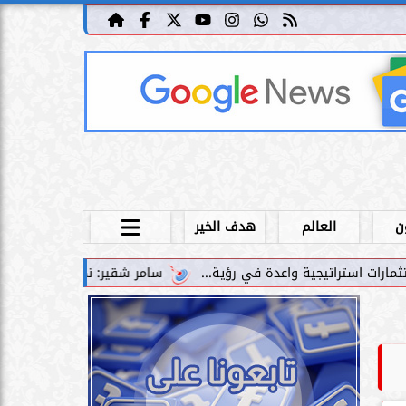
ن
العالم
هدف الخير
سامر شقير: نمو صناديق الاستثمار الخاصة دليل حي عل