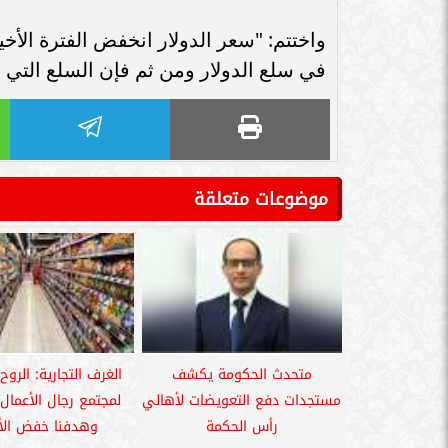
سامر شقير: اتفاقيات السعودية وروسيا
الـ30 تمهد لاستثمارات استراتيجية واعدة
سامر شقير: التحول
في رؤية...
جديداً للاستثما
في سلع الدولار ومن ثم فإن السلع التي 
موضوعات متعلقة
متحدث الحكومة يكشف
الغرف التجارية: الروح
مستجدات دفع التعويضات لأهالي
لمجتمع رجال الأعمال 
رأس الحكمة
وهدفنا خفض الأ