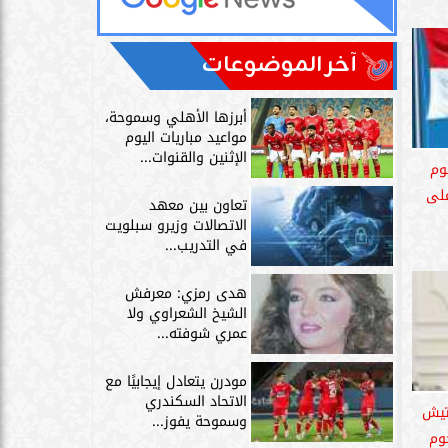
آخر الموضوعات
أبرزها الأهلي وسموحة،
مواعيد مباريات اليوم
الإثنين والقنوات...
وم
لى 200% على
تعاون بين معهد
الاتصالات وزيرو سبلويت
في التدريب...
هدى رمزي: معرفش
الشيخ الشعراوي ولا
عمري شوفته...
مودرن يتعادل إيجابيًا مع
الاتحاد السكندري
تيش
وسموحة يفوز...
وم