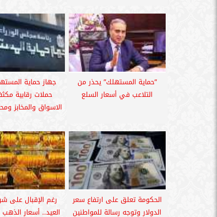
”حماية المستهلك” يحذر من
جهاز حماية المسته
التلاعب في أسعار السلع
حملات رقابية مكث
الاسواق والمخابز ومحل
الحكومة تعلق على ارتفاع سعر
رغم الإقبال على شر
الدولار وتوجه رسالة للمواطنين