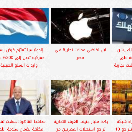
لك يشن
آبل تقاضي محلات تجارية في
إندونيسيا تعتزم فرض رس
فة على
مصر
جمركية تصل إ
ات تجارية
واردات السلع الصينية
اء شبكة
بـ5.4 مليار جنيه.. الغرف التجارية:
محافظ القاهرة: حملات تف
العيد.. أسعار الذهب تتراجع 10
تراجع استهلاك المصريين من
مكثفة لضمان سلامة اللح