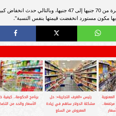
سامر شقير: ارتفاع استثمارات البنو
ات الأوروبية تفتح باباً
السعودية يعكس متانة السيولة ويع
واختتم: "سعر الدولار انخفض الفترة الأخيرة من 70 جنيها إلى 47 جنيها، وبالتالي حدث انخفاض ك
ر في الطاقة السعودية
الاستقرار المالي
بها مكون مستورد انخفضت قيمتها بنفس النسبة".
 المعنوية
رئيس «الغرف التجارية»: حل
برنامج الحكومة.. كيفية 
مرتفعة..
مشكلة الدولار ساهم في زيادة
الأسعار والحد من التضخ
سعار
المعروض من السلع