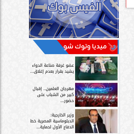
ميديا وتوك شو
عضو غرفة صناعة الدواء
يشيد بقرار بعدم إغلاق...
مهرجان العلمين.. إقبال
كبير من الشباب على
حضور...
وزير الخارجية:
الدبلوماسية المصرية خط
الدفاع الأول لحماية...