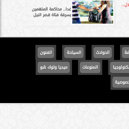
ل...
غدا.. محاكمة المتهمين
بسرقة فتاة قصر النيل
ضة
الحوادث
السياحة
الفنون
كنولوجيا
المنوعات
ميديا وتوك شو
خصوصية