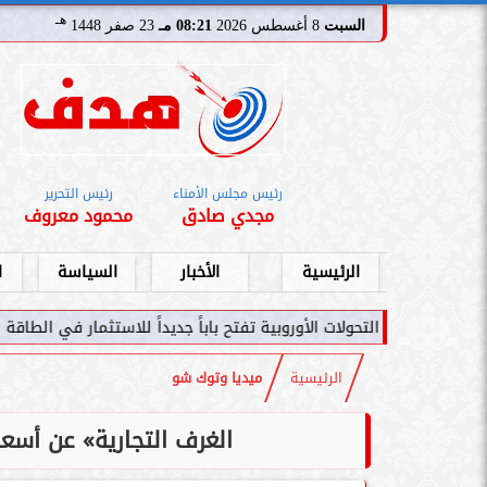
هـ
السبت
8 أغسطس 2026
08:21 مـ
23 صفر 1448
رئيس مجلس الأمناء
رئيس التحرير
مجدي صادق
محمود معروف
الرئيسية
الأخبار
السياسة
ا
لات الأوروبية تفتح باباً جديداً للاستثمار في الطاقة السعودية
سامر شق
الرئيسية
ميديا وتوك شو
الغرف التجارية» عن أسعار