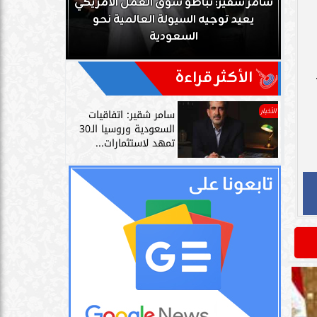
ك
سامر شقير: تباطؤ سوق العمل الأمريكي
زز
يعيد توجيه السيولة العالمية نحو
سامر شقير: 
السعودية
دليل حي
الأكثر قراءة
الأخبار
سامر شقير: اتفاقيات
السعودية وروسيا الـ30
تمهد لاستثمارات...