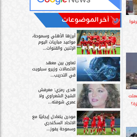
آخر الموضوعات
فوا
أبرزها الأهلي وسموحة،
مواعيد مباريات اليوم
الإثنين والقنوات...
تعاون بين معهد
الاتصالات وزيرو سبلويت
في التدريب...
هدى رمزي: معرفش
الشيخ الشعراوي ولا
عملت
عمري شوفته...
ة؟
مودرن يتعادل إيجابيًا مع
الاتحاد السكندري
وسموحة يفوز...