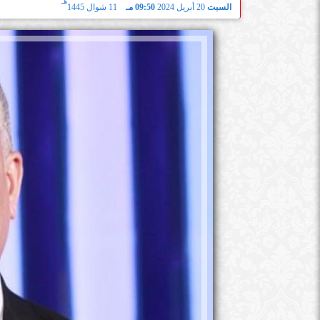
هـ
السبت
20 أبريل 2024
09:50 مـ
11 شوال 1445