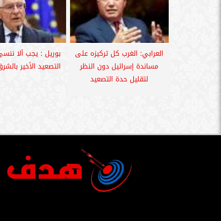
العرابي: الغرب كل تركيزه على
بوريل : يجب ألا ننسى
مساندة إسرائيل دون النظر
التصعيد الأخير بالشر
لتقليل حدة التصعيد