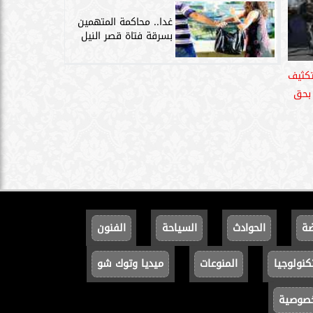
غدا.. محاكمة المتهمين
بسرقة فتاة قصر النيل
تكثيف
 بحق
ضة
الحوادث
السياحة
الفنون
كنولوجيا
المنوعات
ميديا وتوك شو
خصوصية