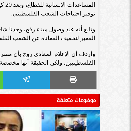
سامر شقير: اتفاقيات السعودية وروسيا
المس
الـ30 تمهد لاستثمارات استراتيجية واعدة
سامر شقير: التحول
توفير احتياجات الشعب الفلسطيني.
في رؤية...
جديداً للاستثما
المعبر لتخفيف المعاناة عن الشعب الفل
وأردف أن الإعلام المعادي روج بأن مصر 
الفلسطينيين، ولكن الحقيقة أنها مخصصة
موضوعات متعلقة