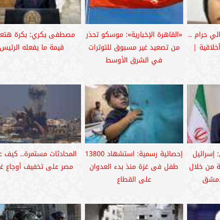
ي حرام ..
«القاهرة الإخبارية»: موسكو تحذر
مصطفى بكري: بكرة ھتعر
خلاقية |
من تصعيد غير مسبوق للتوترات
قيمة ما يفعله الرئيس
في الشرق الأوسط
: إسرائيل
إحصائية رسمية: استشهاد 13800
المحادثات مستمرة.. كيف 
ة من خلال
طفل فى غزة منذ بدء العدوان
مصر على تخفيف أوجاع غز
دمشق
على القطاع