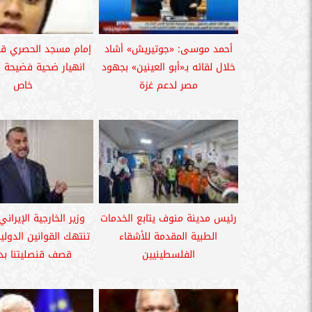
أحمد موسى: «جوتيريش» أشاد
إمام مسجد الحصري قال
خلال لقائه بـ«أبو العينين» بجهود
انهيار ضحية فضيحة أ
مصر لدعم غزة
خاص
رئيس مدينة منوف يتابع الخدمات
وزير الخارجية الإيراني
الطبية المقدمة للأشقاء
تنتهك القوانين الدولي
الفلسطينيين
قصف قنصليتنا ب