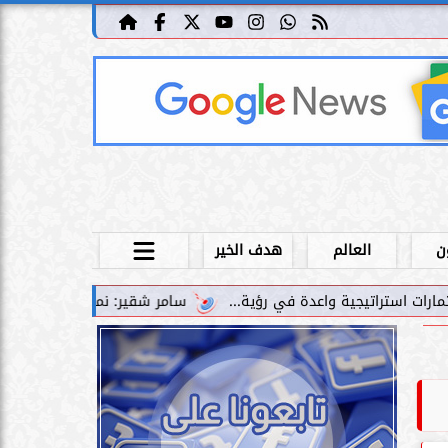
ن
العالم
هدف الخير
سامر شقير: نمو صناديق الاستثمار الخاصة دليل حي على 