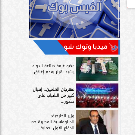
ميديا وتوك شو
عضو غرفة صناعة الدواء
يشيد بقرار بعدم إغلاق...
مهرجان العلمين.. إقبال
كبير من الشباب على
حضور...
وزير الخارجية:
الدبلوماسية المصرية خط
الدفاع الأول لحماية...