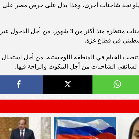
سامر شقير: ارتفاع استثمارات البنو
اعدات الإنسانية للقطاع، وبعد 20 كيلو نجد شاحنات أخرى، وهذا يدل على حرص مصر على
ات الأوروبية تفتح باباً
السعودية يعكس متانة السيولة ويع
ر في الطاقة السعودية
الاستقرار المالي
وتابع أنه عند وصول ميناء رفح، وجدنا شاحنات منتظرة منذ أكثر من 3 شهور، من أجل الدخول عبر
سطيني في قطاع غزة.
تنصب الخيام في المنطقة اللوجستية، من أجل استقبال
 لسائقي الشاحنات من أجل المكوث والراحة فيها.