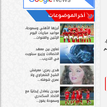
آخر الموضوعات
أبرزها الأهلي وسموحة،
مواعيد مباريات اليوم
الإثنين والقنوات...
 الله محمد الواقدي (ت: 207هـ)،
م
تعاون بين معهد
الاتصالات وزيرو سبلويت
في التدريب...
هدى رمزي: معرفش
الشيخ الشعراوي ولا
عمري شوفته...
مودرن يتعادل إيجابيًا مع
الاتحاد السكندري
وسموحة يفوز...