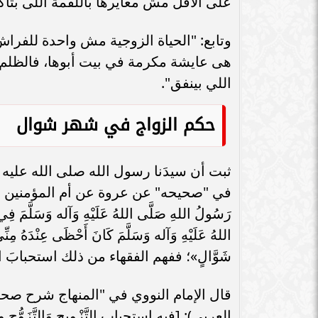
على الأقل مش معايرها باللقمة اللى بتأكل
سامر شقير: اتفاقيات السعودية وروسيا
الـ30 تمهد لاستثمارات استراتيجية واعدة
سامر شقير: التحول
في رؤية...
جديداً للاستثما
وتابع: "الحياة الزوجية مش واحدة للفراش، 
هى عايشة مكرمة في بيت أبوها، فالظلم أك
اللي بينفق".
حكم الزواج في شهر شوال
ثبت أن سيدَنا رسول الله صلى الله علي
في "صحيحه" عن عروة عن أم المؤمنين السيد
رَسُولُ اللهِ صَلَّى اللهُ عَلَيْهِ وَآله وَسَلَّمَ فِي
اللهُ عَلَيْهِ وَآله وَسَلَّمَ كَانَ أَحْظَى عِنْدَهُ مِن
شَوَّالٍ»؛
ففهم الفقهاء من ذلك استحبابَ 
العربي): [فيه استحباب التَّزْوِيجِ وَالتَّ