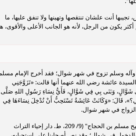
ها".
سامر شقير: ارتفاع استثمارات البنو
ات الأوروبية تفتح باباً
السعودية يعكس متانة السيولة ويع
ر في الطاقة السعودية
الاستقرار المالي
تجيبها أنت علشان تنتقصها وتهينها ولا تنفق عليها، ما
ثر يكون من الرجل، لأنه هو الجانب الأعلى والأقوى، ه
ه وآله وسلم تزوج في شهر شوال؛ فقد أخرج الإمام مسلم
ة عائشة رضي الله عنهما أنها قالت: «تَزَوَّجَنِي
 شَوَّالٍ، وَبَنَى بِي فِي شَوَّالٍ، فَأَيُّ نِسَاءِ رَسُولِ اللهِ صَلَّى
ِّي؟»، قَالَ: «وَكَانَتْ عَائِشَةُ تَسْتَحِبُّ أَنْ تُدْخِلَ نِسَاءَهَا فِي
الزواج في شهر شوال.
قال الإمام النووي في "المنهاج شرح صحيح مسلم بن الحجاج" (9/ 209، ط. دار إحياء التراث
زَوُّجِ والدخول في شوال؛ وقد نص أصحابنا على استحبابه،