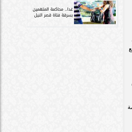
غدا.. محاكمة المتهمين
بسرقة فتاة قصر النيل
ة
ع
ة