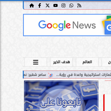
ن
العالم
هدف الخير
سامر شقير: نمو صناديق الاستثمار الخاصة دليل حي على نجا