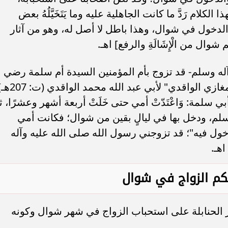
لكلام رَدَّ ما كانت الجاهلية عليه وما يَتَخَيَّلُهُ بعض
والدخول في شوال، وهذا باطل لا أصل له، وهو من آثار
وال من الْإِشَالَةِ والرفع] اهـ.
آله وسلم- قد تزوج بأم المؤمنين السيدة أم سلمة رضي
الله عنها في شهر شوال؛ حيث جاء في "مغازي الواقدي" لأبي عبد
بن أبي سلمة: وَاعْتَدّتْ أمي حتى خَلَتْ أربعة أشهر وعشرًا، ث
سلم، ودخل بها في ليالٍ بقين من شوال؛ فكانت أمي
ول فيه"؛ قد تزوجني رسول الله صلى الله عليه وآله
هـ.
كم الزواج في شوال
ثر الحنابلة على استحباب الزواج في شهر شوال وكونه