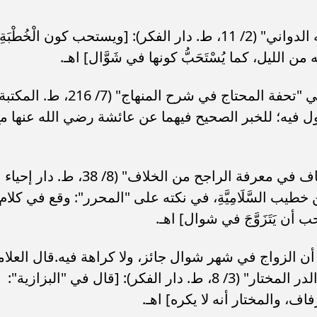
قال الإمام النفراوي المالكي في "الفواكه الدواني" (2/ 11، ط. دار الفكر): [ويستحب كون الْخُطْبَةِ
 الليل، كما يُسْتَحَبُّ كونها في شَوَّال] اهـ.
وقال الإمام ابن حجر الهيتمي الشافعي في "تحفة المحتاج في شرح المنهاج" (7/ 216، ط. المكتب
والدخول فيه؛ للخبر الصحيح فيهما عن عائشة رضي الله عنها م
وقال الإمام المرداوي الحنبلي في "الإنصاف في معرفة الراجح من الخلاف" (8/ 38، ط. دار إحياء
ن خطيب السَّلَامِيَّةِ، في نكته على "المحرر": وقع في كلام
ن يَتَزَوَّجَ في شوال] اهـ.
ن الزواج في شهر شوال جائز، ولا كراهة فيه.قال العلام
ابن عابدين الحنفي في "رد المحتار على الدر المختار" (3/ 8، ط. دار الفكر): [قال في "البزازية":
لزفاف، والمختار أنه لا يكره] اهـ.