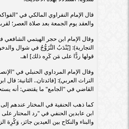
والعقد يوم الجمعة بعد صلاة العصر؛ لقربه من
التجارية): [يُنْدَبُ التَّزَوُّجُ في شوال 
قولها ردًّا على مَن كَرِه ذلك] اهـ.
التراث العربي): [فائدتان.. الثانية: قال اب
القاضي في "الجامع" ما يقتضي: أنه يستحب أ
كما ذهب الحنفية في المختار عندهم إلى أ
والبناء والنكاح بين العيدين جائز، وَكُرِهَ ا