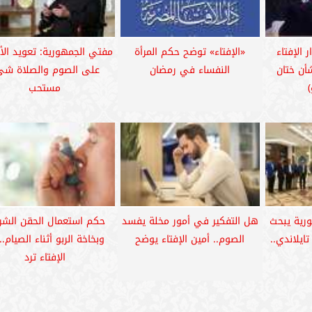
 الإفتاء
«الإفتاء» توضح حكم المرأة
مفتي الجمهورية: تعويد الأ
أن ختان
النفساء في رمضان
على الصوم والصلاة شي
)
مستحب
رية يبحث
هل التفكير في أمور مخلة يفسد
حكم استعمال الحقن الشر
ايلاندي..
الصوم.. أمين الإفتاء يوضح
وبخاخة الربو أثناء الصيام.. 
الإفتاء ترد