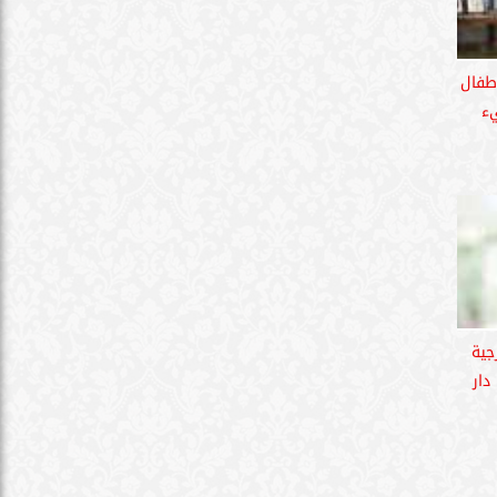
طفال
ء
جية
دار