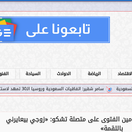
لاقتصاد
الرياضة
الحوادث
السياحة
الفنو
يات السعودية وروسيا الـ30 تمهد لاستثمارات استراتيجية واعدة في رؤية...
لأمين الفتوى على متصلة تشكو: «زوجي بيعايرني
باللقمة»