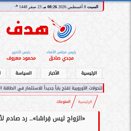
هـ
السبت
8 أغسطس 2026
08:26 مـ
23 صفر 1448
رئيس مجلس الأمناء
رئيس التحرير
مجدي صادق
محمود معروف
الرئيسية
الأخبار
السياسة
ا
لأوروبية تفتح باباً جديداً للاستثمار في الطاقة السعودية
سامر شقير: اتفاق
الرئيسية
المنوعات
«الزواج ليس فِراشا».. رد صادم 