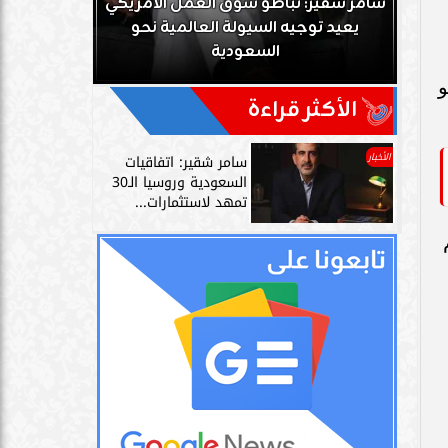
ك
سامر شقير: تباطؤ سوق العمل الأمريكي
زز
يعيد توجيه السيولة العالمية نحو
سامر شقير: 
السعودية
دليل حي
و
الأكثر قراءة
الأخبار
سامر شقير: اتفاقيات
السعودية وروسيا الـ30
تمهد لاستثمارات...