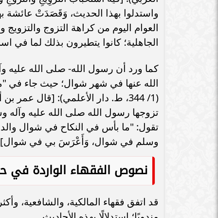
واستدلوا بهذا الحديث، وَقَصَدَتْ عائشة بهذا ا
العوام اليوم من كراهة التزوج والتزويج 
الجاهلية؛ كانوا يتطيرون بذلك لما في اسم ش
كما ورد أن رسول الله- صلى الله عليه و
(1/ 344، ط. دار الأعلمي): [قال عمر 
تزوجها رسول الله صلى الله عليه وآله و
تقول: "ما بأس في النكاح في شوال والدخ
وسلم في شوال، وَأَعْرَسَ بي في شوال] ا
نصوص الفقهاء الواردة في ح
قد اتفق فقهاء المالكية، والشافعية، وأك
مندوبًا؛ استدلالًا بهذه الأحاديث.