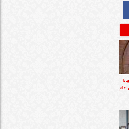
انا
لعام