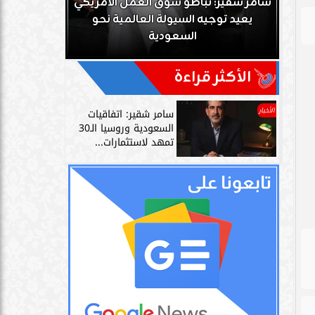
ك
سامر شقير: تباطؤ سوق العمل الأمريكي
زز
يعيد توجيه السيولة العالمية نحو
سامر شقير: 
السعودية
دليل حي
الأكثر قراءة
الأخبار
سامر شقير: اتفاقيات
السعودية وروسيا الـ30
تمهد لاستثمارات...