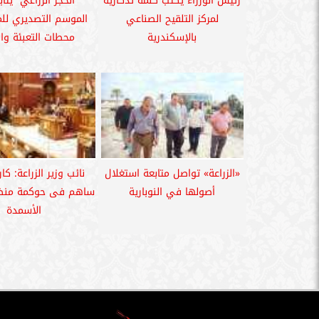
رئيس الوزراء يكتب كلمة تذكارية
”الحجر الزراعي” يتاب
لمركز التلقيح الصناعي
الموسم التصديري لل
بالإسكندرية
محطات التعبئة وال
«الزراعة» تواصل متابعة استغلال
نائب وزير الزراعة: كا
أصولها في النوبارية
ساهم فى حوكمة منظو
الأسمدة