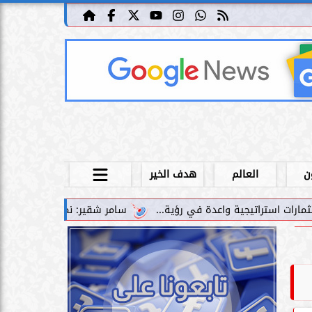
ن
العالم
هدف الخير
سامر شقير: نمو صناديق الاستثمار الخاصة دليل حي على نج