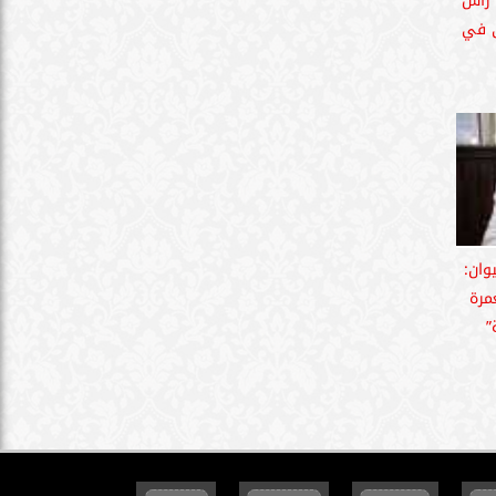
 رأس
ى في
يوان:
مرة
”