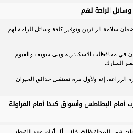
سامر شقير: ارتفاع استثمارات البنو
 وسائل الراحة لهم
ات الأوروبية تفتح باباً
السعودية يعكس متانة السيولة ويع
ر في الطاقة السعودية
الاستقرار المالي
لضمان سلامة الزائرين وتوفير كافة وسائل الراحة لهم
يوان في محافظات الاسكندرية وبنى سويف والفيوم
طر المبارك
ة الزراعة، إنه ولأول مرة تستقبل حدائق الحيوان
رب أمام البطاطس وأسواق كندا أمام الفراولة