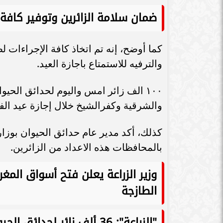
سامر شقير: اتفاقيات السعودية وروسيا
ضمان سلامة الزائرين وتوفير كافة
الـ30 تمهد لاستثمارات استراتيجية واعدة
سامر شقير: التحول
في رؤية...
جديداً للاستثما
كما أوضح، إنه تم اتخاذ كافة الإجراءات 
والترفيه للاستمتاع باجازة العيد.
١٠٠ الف زائر امس واليوم لحدائق الح
والشرقية وكفرالشيخ خلال إجازة عيد الف
كذلك، أكد مدير عام حدائق الحيوان بوزار
بالمحافظات هذه الاعداد من الزائرين.
وزير الزراعة يعلن فتح أسواق المغ
الطازجة
"الزراعة": 36 ألف زائر لحدائق الحيوان في المحافظات خلال أل أيام عيد الفطر