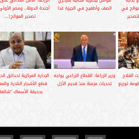
ع بداية
قوافل بيطرية مجانية بمركزي
الزراعة: الأمن الغذائي على
موالح في
الصف وأطفيح في الجيزة غدا
أجندة الدولة.. ومصر الأول
تصدير
تصدير الموالح|...
رت الفلاح
وزير الزراعة: القطاع الزراعي يواجه
الإدارة المركزية لحدائق الح
مة توزيع
تحديات مزمنة منذ قديم الأزل
قطع الأشجار النادرة والمع
بحديقة الأسماك ”شائعة