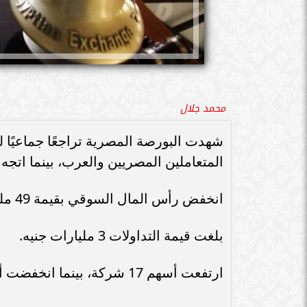
محمد جلال
شهدت البورصة المصرية تراجعًا جماعيًا 
المتعاملين المصريين والعرب، بينما اتجه 
انخفض رأس المال السوقي بقيمة 49 مليار جنيه ليغلق عند مستوى 1.901 تريليون جنيه.
بلغت قيمة التداولات 3 مليارات جنيه.
ارتفعت أسهم 17 شركة، بينما انخفضت أسهم 134 شركة، ولم تتغير مستويات 56 شركة.