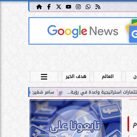
ن
العالم
هدف الخير
سامر شقير: نمو صناديق الاستثمار الخاصة دليل حي ع
م