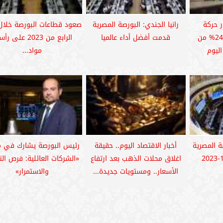
ر حركة
رانيا الجندي: البورصة المصرية
صعود قطاعات البورصة خلال 
التداولات بنسبة 24.20% من
قدمت أفضل أداء عالميا
الرابع من 2023 على 
اليوم
مواد...
ة المصرية
أخبار الاقتصاد اليوم.. حقيقة
رئيس البورصة يشارك في م
اغلاق محلات الذهب بعد ارتفاع
«الشركات العائلية: فرص ال
الأسعار.. ومستويات جديدة...
والاستمرار»