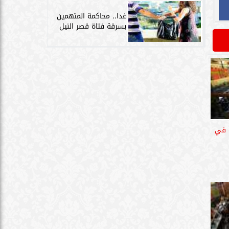
غدا.. محاكمة المتهمين
بسرقة فتاة قصر النيل
 جنيه في