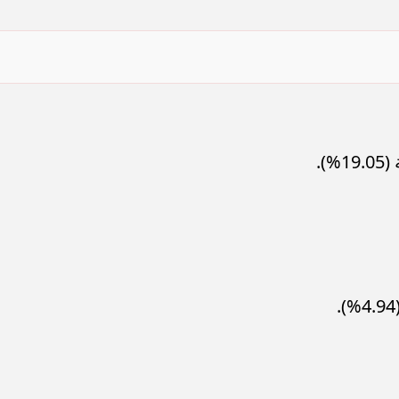
سامر شقير: ارتفاع استثمارات البنو
ات الأوروبية تفتح باباً
السعودية يعكس متانة السيولة ويع
ر في الطاقة السعودية
الاستقرار المالي
).