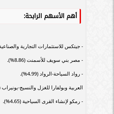
سامر شقير: اتفاقيات السعودية وروسيا
الـ30 تمهد لاستثمارات استراتيجية واعدة
سامر شقير: التحول
في رؤية...
جديداً للاستثما
أهم الأسهم الرابحة:
- جيتكس للاستثمارات التجارية والصناعية (19.05%
- مصر بني سويف للأسمنت (8.86%).
- رواد السياحة-الرواد (4.99%).
العربية وبولفارا للغزل والنسيج-يونيراب (4.94%).
- رمكو لإنشاء القرى السياحية (4.65%).