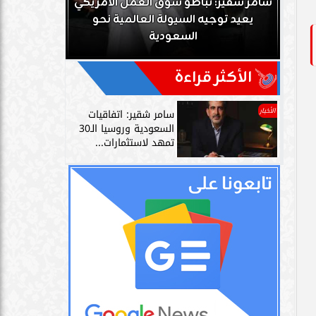
ك
سامر شقير: تباطؤ سوق العمل الأمريكي
زز
يعيد توجيه السيولة العالمية نحو
سامر شقير: 
السعودية
دليل حي
الأكثر قراءة
الأخبار
سامر شقير: اتفاقيات
السعودية وروسيا الـ30
تمهد لاستثمارات...