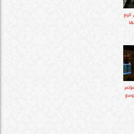
الربع
رأسها
ؤتمر
توسع