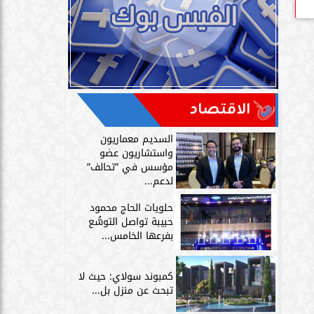
الاقتصاد
السديم معماريون
واستشاريون عضو
مؤسس في ”تحالف”
لدعم...
حلويات الحاج محمود
حبيبة تواصل التوسُّع
بفرعها الخامس...
كمبوند سولاي: حيث لا
تبحث عن منزل بل...