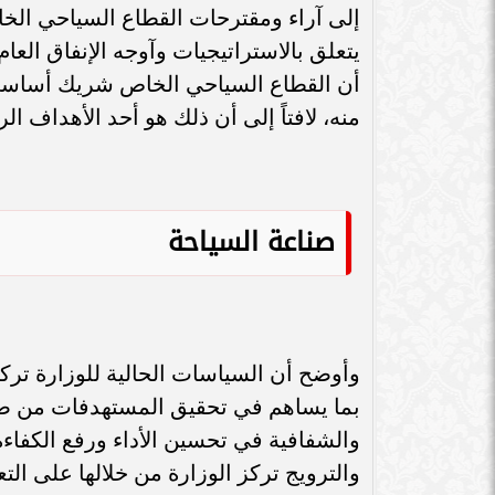
سامر شقير: اتفاقيات السعودية وروسيا
إلى آراء ومقترحات القطاع السياحي الخ
الـ30 تمهد لاستثمارات استراتيجية واعدة
سامر شقير: التحول
يتعلق بالاستراتيجيات وآوجه الإنفاق العا
في رؤية...
جديداً للاستثما
أن القطاع السياحي الخاص شريك أساسي
منه، لافتاً إلى أن ذلك هو أحد الأهداف ا
صناعة السياحة
وأوضح أن السياسات الحالية للوزارة ترك
بما يساهم في تحقيق المستهدفات من صن
والشفافية في تحسين الأداء ورفع الكفاء
والترويج تركز الوزارة من خلالها على ال