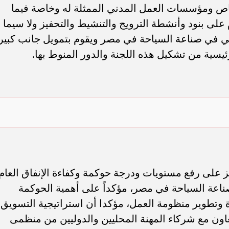
سامر شقير: ارتفاع استثمارات البنو
اص ومؤسسات العمل المدني الممثلة له وخاصة فيما
ات الأوروبية تفتح باباً
السعودية يعكس متانة السيولة ويع
م على بنود وأنشطة الترويج والتنشيط والتحفيز ولا سيما
ر في الطاقة السعودية
الاستقرار المالي
 في صناعة السياحة في مصر ويقوم بتمويل جانب كبير
لرئيسية من تشكيل هذه اللجنة والدور المنوط بها.
ز على رفع مستويات ودرجة حوكمة وكفاءة الإنفاق العام
اعة السياحة في مصر، مؤكداً على أهمية الحوكمة
ة وتطوير منظومة العمل، مؤكدا أن استراتيجية التسويق
تعاون مع شركاء المهنة المحليين والدوليين من منظمى