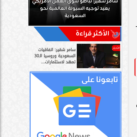
ك
سامر شقير: تباطؤ سوق العمل الأمريكي
زز
يعيد توجيه السيولة العالمية نحو
سامر شقير: 
السعودية
دليل حي
الأكثر قراءة
الأخبار
سامر شقير: اتفاقيات
السعودية وروسيا الـ30
تمهد لاستثمارات...