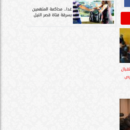
غدا.. محاكمة المتهمين
بسرقة فتاة قصر النيل
قبال
فرص