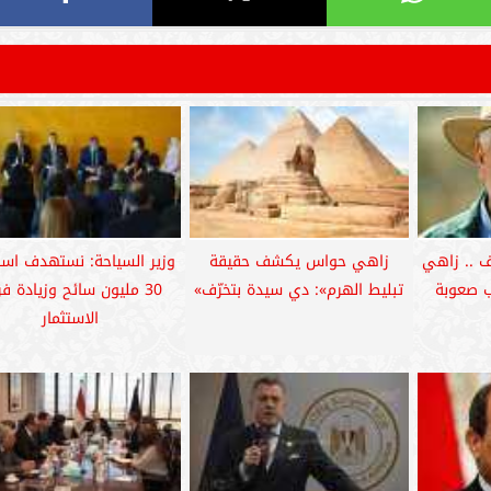
ف .. زاهي
زاهي حواس يكشف حقيقة
وزير السياحة: نستهدف است
 صعوبة
تبليط الهرم»: دي سيدة بتخرّف»
30 مليون سائح وزيادة 
الاستثمار