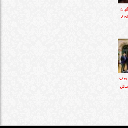
ليات
حية
 يعقد
سائل