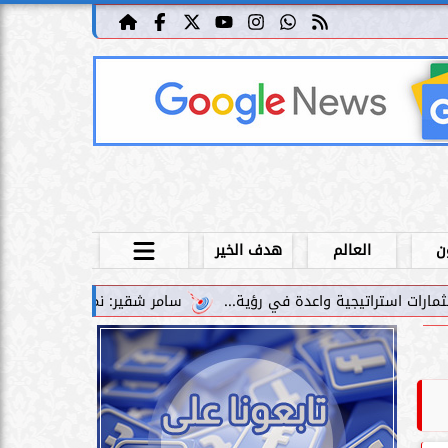
ن
العالم
هدف الخير
سامر شقير: نمو صناديق الاستثمار الخاصة دليل حي على نج