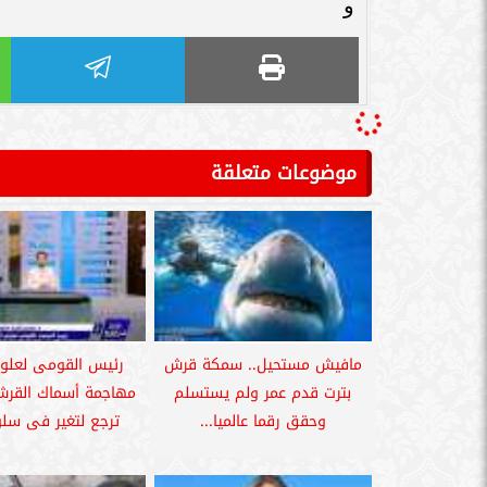
و
موضوعات متعلقة
مافيش مستحيل.. سمكة قرش
رئيس القومى لعلوم 
بترت قدم عمر ولم يستسلم
مهاجمة أسماك القرش
وحقق رقما عالميا...
ترجع لتغير فى سلو