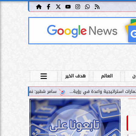
ن
العالم
هدف الخير
سامر شقير: نمو صناديق الاستثمار الخاصة دليل حي ع