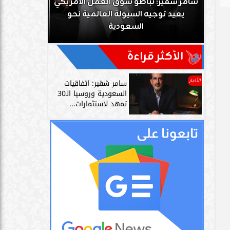
يكي
سامر شقير: نمو صناديق الاستثمار الخاصة
مصدر سعود
دليل حي على نجاح رؤية 2030...
على علاقت
الأكثر قراءة
الأخبار
سامر شقير: اتفاقيات
السعودية وروسيا الـ30
تمهد لاستثمارات...