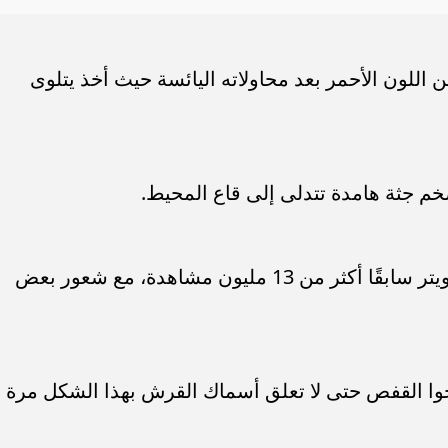
فاع استثمارات البنوك
سامر شقير: تباطؤ سوق العمل الأمر
متانة السيولة ويعزز
يعيد توجيه السيولة العالمية نحو
قرار المالي
السعودية
للون الأحمر بعد محاولاته اليائسة حيث أخذ يتلوى
 جثة هامدة تتدلى إلى قاع المحيط.
وحصد المقطع الصادم على موقع إكس تويتر سابقًا أكثر من 13 مليون مشاهدة، مع شعور بعض
وا القفص حتى لا تعلق أسماك القرش بهذا الشكل مرة