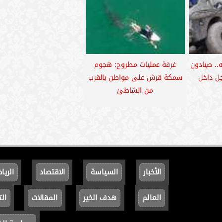
ائه.. صيادون
غرفة عمليات مطروح: هجوم
جل داخل
سمكة قرش على مواطن بالقرب
من الشاطئ
الأخبار
السياسة
الاقتصاد
الريا
العالم
هدف الخير
المقالات
الت