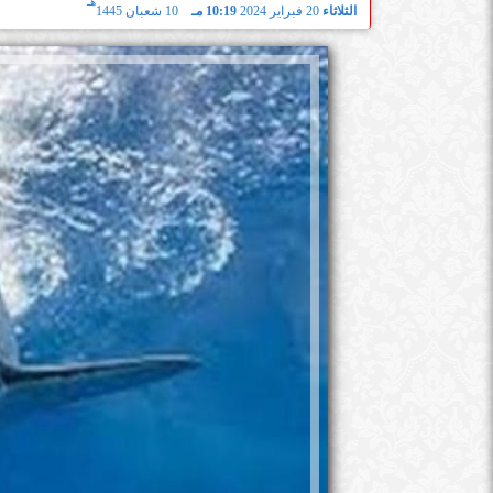
هـ
الثلاثاء
20 فبراير 2024
10:19 مـ
10 شعبان 1445