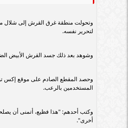
سامر شقير: ارت
سامر شقير: التحولات الأوروبية تفتح باباً
السعودية يعكس 
جديداً للاستثمار في الطاقة السعودية
الاست
وتحولت منطقة غرق القرش إلى شلال من ا
لتحرير نفسه.
وشوهد بعد ذلك جسد القرش الأبيض الضخم
المستخدمين بالرعب.
وكتب أحدهم: "هذا فظيع، أتمنى أن يصلح
أخرى".