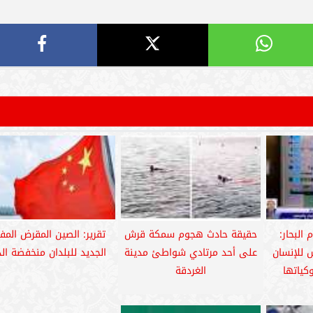
البحار:
حقيقة حادث هجوم سمكة قرش
تقرير: الصين المقرض الم
 للإنسان
على أحد مرتادي شواطئ مدينة
الجديد للبلدان منخفضة ال
كياتها
الغردقة