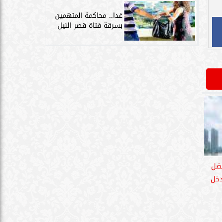
غدا.. محاكمة المتهمين
بسرقة فتاة قصر النيل
فضل
دخل