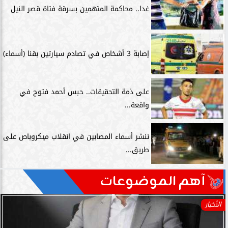
غدا.. محاكمة المتهمين بسرقة فتاة قصر النيل
إصابة 3 أشخاص في تصادم سيارتين بقنا (أسماء)
على ذمة التحقيقات.. حبس أحمد فتوح في
واقعة...
ننشر أسماء المصابين في انقلاب ميكروباص على
طريق...
آهم الموضوعات
الأخبار