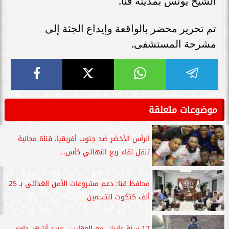
الشيخ يونس بمدينة قنا.
تم تحرير محضر بالواقعة وإيداع الجثة إلى
مشرحة المستشفى.
موضوعات متعلقة
الرأس الأخضر ضد جنوب أفريقيا، قناة مجانية
تنقل لقاء ربع النهائي كأس...
محافظ قنا: دعم مشروعات الأمن الغذائى بـ 25
ألف كتكوت للتسمين
17 سنة عايش مع العقارب.. عبيد أشهر حاوي