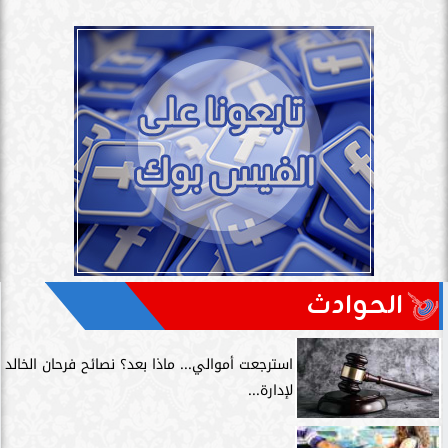
الحوادث
استرجعت أموالي... ماذا بعد؟ نصائح فرحان الخالد
لإدارة...