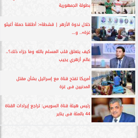
بطولة الجمهورية
خلال ندوة الأزهر | قشطة»: أطلقنا حملة أغيثو
غزة».. و...
كيف يتعلق قلب المسلم بالله وما جزاء ذلك؟..
عالم أزهري يجيب
أمريكا تفتح قناة مع إسرائيل بشأن مقتل
المدنيين فى غزة
رئيس هيئة قناة السويس: تراجع إيرادات القناة
44 بالمئة فى يناير