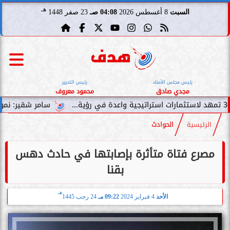
هـ
السبت
8 أغسطس 2026
04:08 صـ
23 صفر 1448
رئيس مجلس الأمناء
رئيس التحرير
مجدي صادق
محمود معروف
سامر شقير: نمو صناديق الاستث
الرئيسية
الحوادث
مصرع فتاة متأثرة بإصابتها في حادث دهس
بقنا
هـ
الأحد
4 فبراير 2024
09:22 مـ
24 رجب 1445