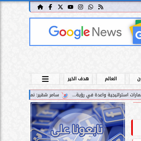
ن
العالم
هدف الخير
سامر شقير: نمو صناديق الاستثمار الخاصة دليل حي