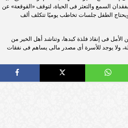
سامر شقير: ارتفاع استثمارات البنو
فقدان السمع والتعثر فى الحياة، لتوقف «القوقعة» عن
ات الأوروبية تفتح باباً
السعودية يعكس متانة السيولة ويع
ويحتاج الطفل جلسات تخاطب يوميًا تتكلف ألف
ر في الطاقة السعودية
الاستقرار المالي
الأمل فى إنقاذ فلذة كبدها، وتناشد أهل الخير من
ة، ولا يوجد للأسرة أى مصدر مالى يساهم فى نفقات