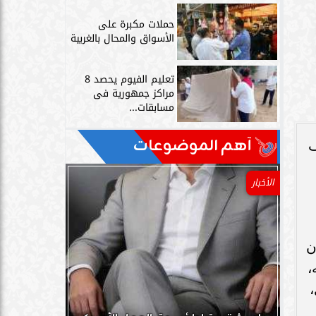
حملات مكبرة على
الأسواق والمحال بالغربية
تعليم الفيوم يحصد 8
مراكز جمهورية فى
مسابقات...
آهم الموضوعات
شف
الأخبار
ن
،
،