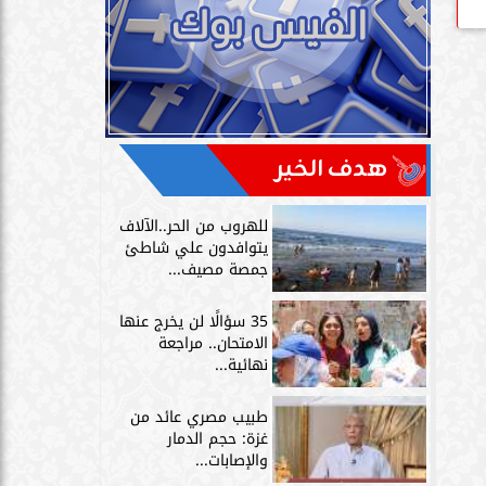
هدف الخير
للهروب من الحر..الآلاف
يتوافدون علي شاطئ
جمصة مصيف...
35 سؤالًا لن يخرج عنها
الامتحان.. مراجعة
نهائية...
طبيب مصري عائد من
غزة: حجم الدمار
والإصابات...