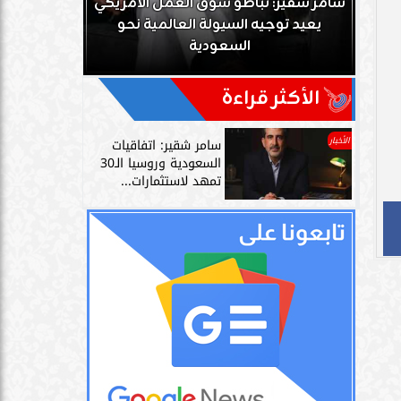
ك
سامر شقير: تباطؤ سوق العمل الأمريكي
زز
يعيد توجيه السيولة العالمية نحو
سامر شقير: 
السعودية
دليل حي
الأكثر قراءة
الأخبار
سامر شقير: اتفاقيات
السعودية وروسيا الـ30
تمهد لاستثمارات...