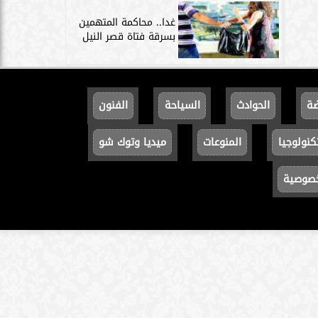
غدا.. محاكمة المتهمين
بسرقة فتاة قصر النيل
ضة
الحوادث
السياحة
الفنون
كنولوجيا
المنوعات
ميديا وتوك شو
خصوصية