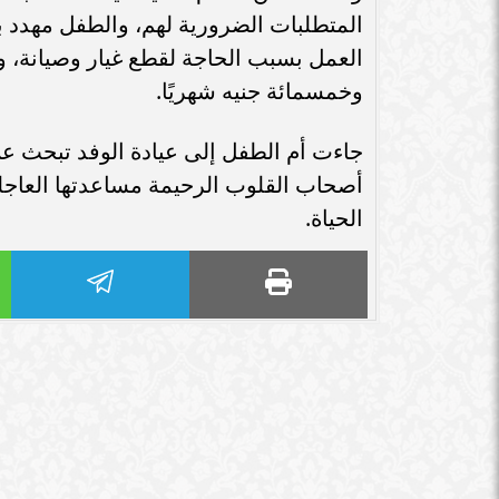
سامر شقير: اتفاقيات السعودية وروسيا
المتطلبات الضرورية لهم، والطفل مهدد ب
الـ30 تمهد لاستثمارات استراتيجية واعدة
سامر شقير: التحول
العمل بسبب الحاجة لقطع غيار وصيانة، 
في رؤية...
جديداً للاستثما
وخمسمائة جنيه شهريًا.
جاءت أم الطفل إلى عيادة الوفد تبحث عن 
أصحاب القلوب الرحيمة مساعدتها العاجل
الحياة.