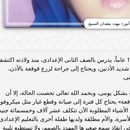
أنور» مهدد بفقدان السمع
الطفل أنور صابر رشدى يبلغ من العمر 15 عاماً، يدرس بالصف الثانى الإعدادى، منذ ولادته اكت
د الأذنين، ويحتاج إلى جراحة لزرع قوقعة بالأذن،
ى.
ل يومى، وبحمد الله تعالى تحصنت الحالة، إلا أن
قعة» يحتاج كل فترة إلى صيانة وقطع غيار مثل ميكروفو
الأشياء المطلوبة الآن تتكلف عشر آلاف وخمسمائة جنيه
لأسرة، والأم مطلقة ولديها طفلة أخرى بالتعليم الإعدادى
فى إنقاذ سمع صغيرها المهدد بالصمم، ولا تستطيع تلبية