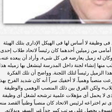
ن فى وظيفة لا أساس لها فى الهيكل الإدارى بتلك الهيئة
مر أمامى من زميلين أحدهما كان رئيساً لاتحاد طلاب إحدى
كان له زميل يعارضه فى كل شىء، وأراد أن يبعده عنه،
منها إنشاء لجنة داخل المدرسة لينشغل بها زميله هذا
 هذا الزميل رئيساً لتلك اللجنة. وواضح أن تلك الفكرة
منصباً وهمياً. لا أخفيك سراً أنه كان شديد الفرح بهذا
ب» ولكن الفرق بين ذلك المنصب الوهمى والوظيفة
لذى لا يحمل أى مؤهلات علمية ترشحه لشغل أى وظيفة
 تم اختراعه لرئيس الاتحاد كان منصباً وطنياً القصد منه
فسوف يحصل على مرتب كبير جداً غير السفر وبدلاته.