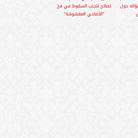
ؤاله حول
نصائح لتجنب السقوط في فخ
ق
”الأضاحي المغشوشة”