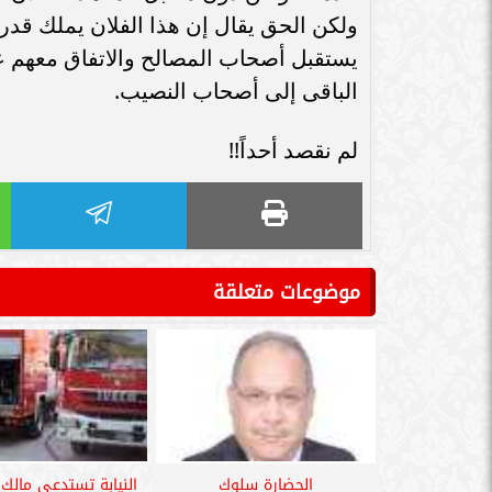
سامر شقير: اتفاقيات السعودية وروسيا
ولكن الحق يقال إن هذا الفلان يملك ق
الـ30 تمهد لاستثمارات استراتيجية واعدة
سامر شقير: التحول
يستقبل أصحاب المصالح والاتفاق معهم ع
في رؤية...
جديداً للاستثما
الباقى إلى أصحاب النصيب.
لم نقصد أحداً!!
موضوعات متعلقة
الحضارة سلوك
النيابة تستدعى مالك 