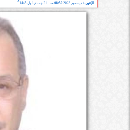
هـ
الإثنين
4 ديسمبر 2023
08:50 مـ
21 جمادى أول 1445