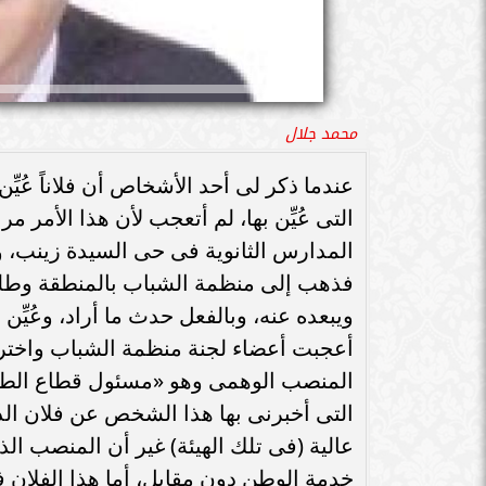
محمد جلال
عندما ذكر لى أحد الأشخاص أن فلاناً عُيِّ
التى عُيِّن بها، لم أتعجب لأن هذا الأمر 
المدارس الثانوية فى حى السيدة زينب، و
فذهب إلى منظمة الشباب بالمنطقة وطلب 
ويبعده عنه، وبالفعل حدث ما أراد، وعُيِّن
أعجبت أعضاء لجنة منظمة الشباب واخترعت 
المنصب الوهمى وهو «مسئول قطاع الطلا
التى أخبرنى بها هذا الشخص عن فلان ا
عالية (فى تلك الهيئة) غير أن المنصب الذى
خدمة الوطن دون مقابل، أما هذا الفلان 