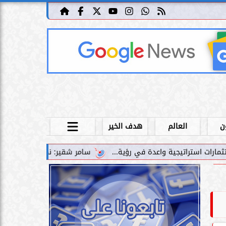
ن
العالم
هدف الخير
سامر شقير: نمو صناديق الاستثمار الخاصة دليل حي