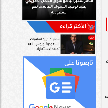
ك
سامر شقير: تباطؤ سوق العمل الأمريكي
زز
يعيد توجيه السيولة العالمية نحو
سامر شقير: 
السعودية
دليل حي
الأكثر قراءة
الأخبار
سامر شقير: اتفاقيات
السعودية وروسيا الـ30
تمهد لاستثمارات...
وحتى الوقت