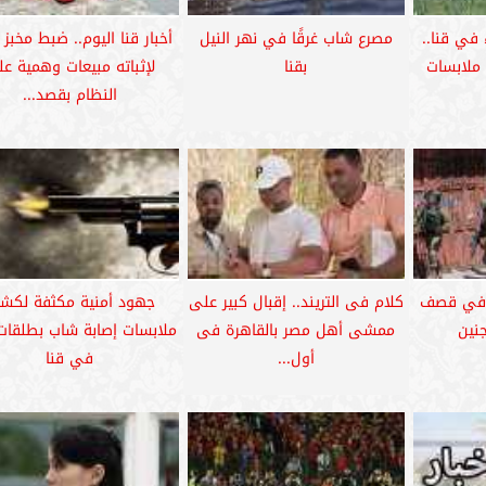
باء في قنا..
مصرع شاب غرقًا في نهر النيل
أخبار قنا اليوم.. ضبط مخبز 
ملابسات
بقنا
لإثباته مبيعات وهمية ع
النظام بقصد...
 في قصف
كلام فى التريند.. إقبال كبير على
جهود أمنية مكثفة لكش
نين
ممشى أهل مصر بالقاهرة فى
ملابسات إصابة شاب بطلقات 
أول...
في قنا