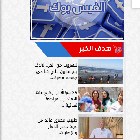
هدف الخير
للهروب من الحر..الآلاف
يتوافدون علي شاطئ
جمصة مصيف...
35 سؤالًا لن يخرج عنها
الامتحان.. مراجعة
نهائية...
طبيب مصري عائد من
غزة: حجم الدمار
والإصابات...