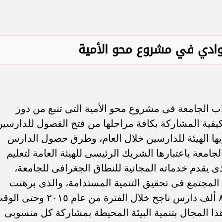
سامر شقير: ارتفاع استثمارات البنو
ات الأوروبية تفتح باباً
السعودية يعكس متانة السيولة ويع
ر في الطاقة السعودية
الاستقرار المالي
ادي في مشروع محو الأمية
ب الجامعة فى مشروع محو الأمية التى تنبع من دور
يفية المشاركة بكافة مراحلها من فتح الفصول للدارسين
ريها الهيئة للدارسين خلال العام، وطرق حصول الدارس
جامعة باعتبارها الشريك الرئيسى للهيئة العامة لتعليم
لذى يقدم خدماته المجانية للنطاق الجغرافى للجامعة،
المجتمع فى تحقيق التنمية المستدامة، والذى برهنت
عليه الجامعة عمليا بمحو أمية أكثر من ٨٩ ألف دارس ناجح خلال الفترة من عام ٢٠١٥ 
ذا المجال بتنمية البيئة المحيطة بمشاركة كل منسوبى