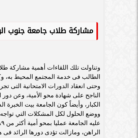
سامر شقير: اتفاقيات السعودية وروسيا
الـ30 تمهد لاستثمارات استراتيجية واعدة
سامر شقير: التحول
في رؤية...
جديداً للاستثما
مشاركة طلاب جامعة جنوب الو
وتناولت تلك اللقاءات أهمية مشاركة طلا
الطالب فى خدمة المجتمع المحيط به، وك
وحتى انعقاد الدورات الامتحانية التى تج
الناجح على شهادة محو الأمية، وعن دور ال
الكبار، وأيضاً كون الجامعة بيت الخبرة ا
ووضع الحلول لكل المشكلات التي تواجه 
الراهن، ومازالت تؤدى دورها الرائد فى ه