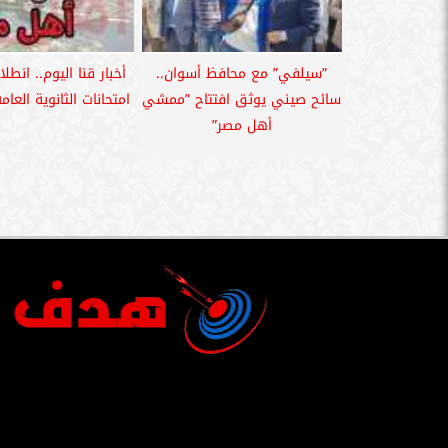
”سيلفي” مع محافظ أسوان..
أخبار قنا اليوم.. انطل
سائح صيني يوثق افتتاح ”ممشي
امتحانات الثانوية العامة بـ46 ل
أهل مصر”