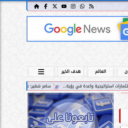
ن
العالم
هدف الخير
سامر شقير: نمو صناديق الاستثمار الخاصة دليل حي على ن