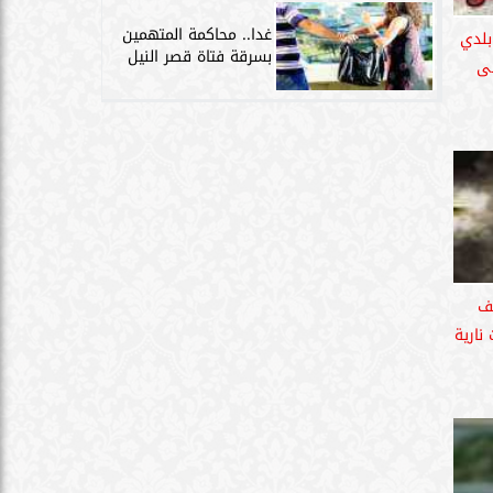
غدا.. محاكمة المتهمين
بلدي
بسرقة فتاة قصر النيل
لى
ف
نارية