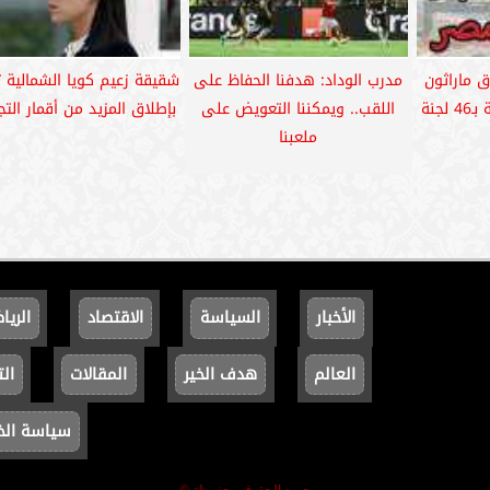
اق ماراثون
مدرب الوداد: هدفنا الحفاظ على
شقيقة زعيم كويا الشمالية 
جنة
اللقب.. ويمكننا التعويض على
بإطلاق المزيد من أقمار ال
ملعبنا
الأخبار
السياسة
الاقتصاد
الريا
العالم
هدف الخير
المقالات
الت
سياسة ال