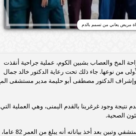
ياة مريض يعاني من تسمم بالدم
ة المخ والعصاب بشبين الكوم، عملية جراحية أنقذت
لى من نوعها. جاء ذلك تحت رعاية الدكتور خالد جمال
، وإشراف الدكتور مصطفى أبو حليمة مدير مستشفى الم
م نتيجة وجود غرغرينا بالقدم اليمنى، وهي العملية التي
ون الصحية.
وكان المريض قد حضر إلى إستقبال المستشفي وتبين بعد أخذ بياناته أنه يبلغ من العمر 82 عاما،