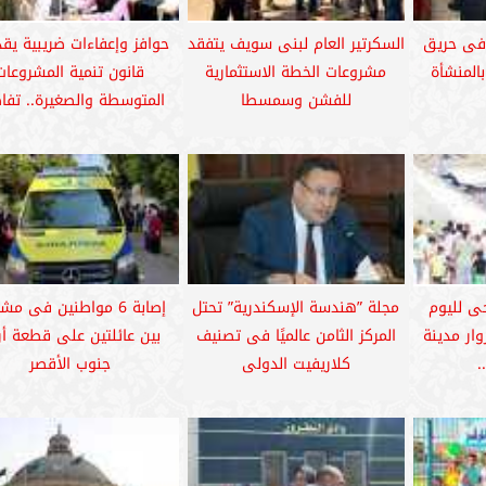
 فى حريق
السكرتير العام لبنى سويف يتفقد
حوافز وإعفاءات ضريبية يق
المنشأة
مشروعات الخطة الاستثمارية
قانون تنمية المشروعات
للفشن وسمسطا
المتوسطة والصغيرة.. تفا
حى لليوم
مجلة ”هندسة الإسكندرية” تحتل
إصابة 6 مواطنين فى مش
وار مدينة
المركز الثامن عالميًا فى تصنيف
بين عائلتين على قطعة أ
.
كلاريفيت الدولى
جنوب الأقصر