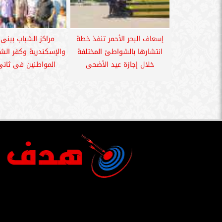
إسعاف البحر الأحمر تنفذ خطة
مراكز الشباب ببن
انتشارها بالشواطئ المختلفة
والإسكندرية وكفر الش
خلال إجازة عيد الأضحى
المواطنين فى ثانى 