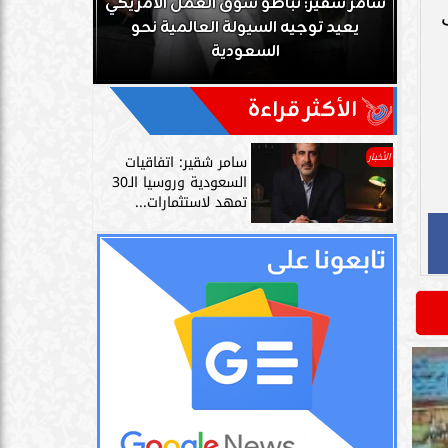
ك
سامر شقير: تباطؤ سوق العمل الأمريكي
زز
يعيد توجيه السيولة العالمية نحو
سامر شقير: 
السعودية
دليل حي
الأكثر قراءة
الأخبار
سامر شقير: اتفاقيات
السعودية وروسيا الـ30
تمهد لاستثمارات...