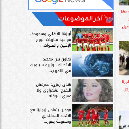
دمها
آخر الموضوعات
صيل
أبرزها الأهلي وسموحة،
مواعيد مباريات اليوم
الإثنين والقنوات...
تعاون بين معهد
الاتصالات وزيرو سبلويت
في التدريب...
اجرة
هدى رمزي: معرفش
رض
الشيخ الشعراوي ولا
عمري شوفته...
مودرن يتعادل إيجابيًا مع
الاتحاد السكندري
وسموحة يفوز...