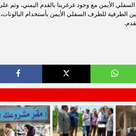
سامر شقير: ارتفاع استثمارات البنو
سفلي الأيمن مع وجود غرغرينا بالقدم اليمني، وتم على
ات الأوروبية تفتح باباً
السعودية يعكس متانة السيولة ويع
ن الطرفية للطرف السفلي الأيمن بأستخدام البالونات،
ر في الطاقة السعودية
الاستقرار المالي
قدم.