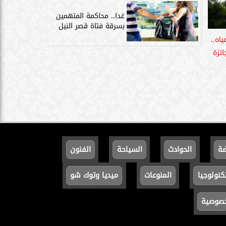
غدا.. محاكمة المتهمين
بسرقة فتاة قصر النيل
اه..
ائزة
ضة
الحوادث
السياحة
الفنون
كنولوجيا
المنوعات
ميديا وتوك شو
خصوصية