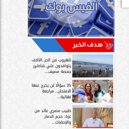
هدف الخير
للهروب من الحر..الآلاف
يتوافدون علي شاطئ
جمصة مصيف...
35 سؤالًا لن يخرج عنها
الامتحان.. مراجعة
نهائية...
طبيب مصري عائد من
غزة: حجم الدمار
والإصابات...