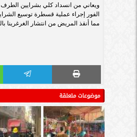
سامر شقير: اتفاقيات السعودية وروسيا
ويعاني من انسداد كلي بشرايين الطرف ال
الـ30 تمهد لاستثمارات استراتيجية واعدة
سامر شقير: التحول
الفور إجراء عملية قسطرة توسيع الشرايي
في رؤية...
جديداً للاستثما
مما أنقذ المريض من انتشار الغرغرينا بال
موضوعات متعلقة