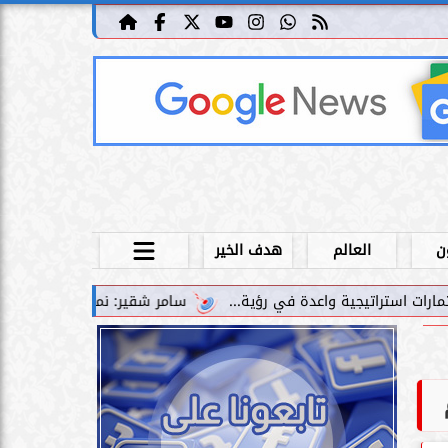
ن
العالم
هدف الخير
سامر شقير: نمو صناديق الاستثمار الخاصة دليل حي على ن