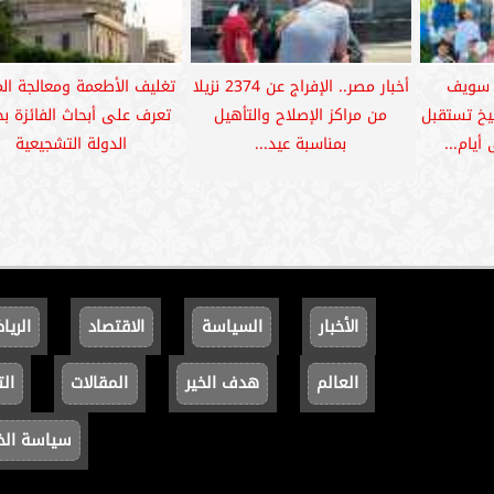
ى سويف
أخبار مصر.. الإفراج عن 2374 نزيلا
تغليف الأطعمة ومعالجة المي
يخ تستقبل
من مراكز الإصلاح والتأهيل
تعرف على أبحاث الفائزة بج
أيام...
بمناسبة عيد...
الدولة التشجيعية
الأخبار
السياسة
الاقتصاد
الريا
العالم
هدف الخير
المقالات
الت
سياسة ال