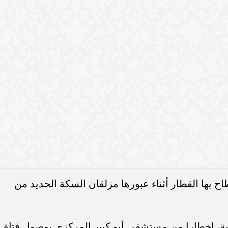
فاع استثمارات البنوك
سامر شقير: تباطؤ سوق العمل الأمر
 السكة الحديد من مكان غير مخصص للمشاة بالقرب من
متانة السيولة ويعزز
يعيد توجيه السيولة العالمية نحو
قرار المالي
السعودية
قطار مسرعا فأطاح بها ودهسها محدثا بها الإصابات الت
ت التحقيق وتحديد سبب الوفاة والتصريح بدفنها وتكثيف
ن هناك شبهة جنائية فيها من عدمه .