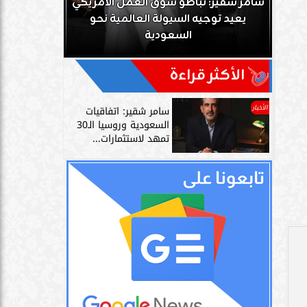
يكي
سامر شقير: نمو صناديق الاستثمار الخاصة
مصدر سعود
دليل حي على نجاح رؤية 2030...
على علاقت
ى
الأكثر قراءة
الأخبار
سامر شقير: اتفاقيات
السعودية وروسيا الـ30
تمهد لاستثمارات...