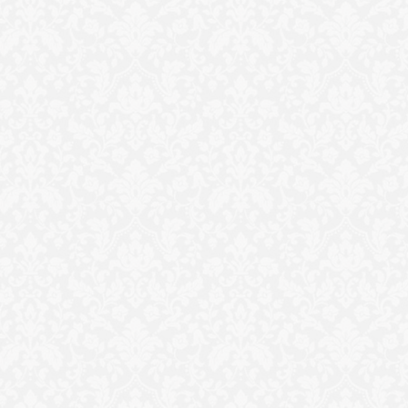
مصرع شخص وإ
تفاصيل لقاء شاب بوالده لأول
تعدى عليهم آخرين بسلاح 
مرة بعد فراق 19 سنة بالشرقية..
في الشرقية
فيديو
اة مشرف
متحانات
قية
وإصابة
طريقة عمل صوص الشوكولاتة
لبحث استدامة الخدمات الصح