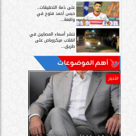
على ذمة التحقيقات..
حبس أحمد فتوح في
واقعة...
ننشر أسماء المصابين في
انقلاب ميكروباص على
طريق...
آهم الموضوعات
الأخبار