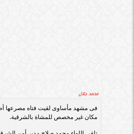
سامر شقير: ارت
التحريات ، ان الفتاه كانت تعبر قضبان
سامر شقير: التحولات الأوروبية تفتح باباً
السعودية يعكس 
جديداً للاستثمار في الطاقة السعودية
الاست
مزلقان المحلج واثناء ذلك تصادف قدوم ال
أودت بحياتها. تم إخطار النيابة التى تول
التحريات حول الواقعة للتأ كد عما إذا كا