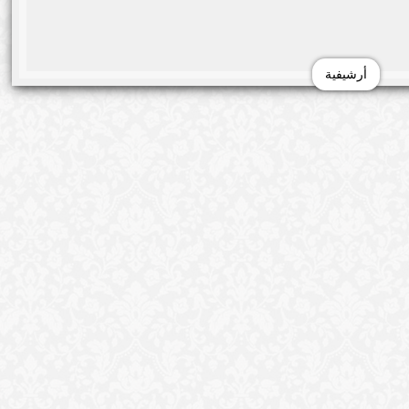
بها القطار أثناء عبورها مزلقان السكة الحديد من
ية، إخطارا من مستشفى أبو كبير المركزى بوصول فتاة
 وكسور متعدده وأنها لفظت انفاسها متأثرة بإصابتها توصلت