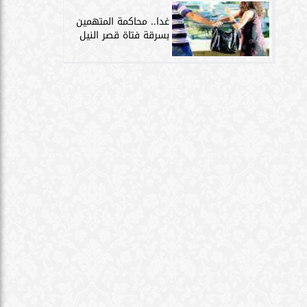
غدا.. محاكمة المتهمين
بسرقة فتاة قصر النيل
صابة 3 آخرين
ناري
ية..