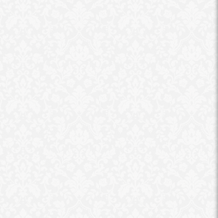
موضوعات متعلقة
الشرقية .. إصابة 9 أشخاص فى
حادث انقلاب سيارة ميكروباص
نقابة المعلمين: وف
نشاط خلال مراقبة ا
الإعدادية بالشر
مصرع طالبة ثانوي 