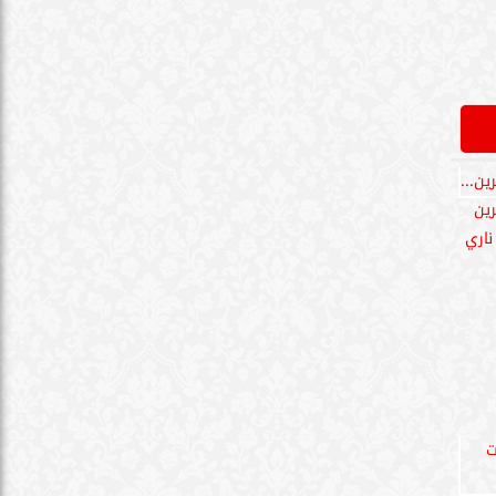
بل
ز
فة
قتل