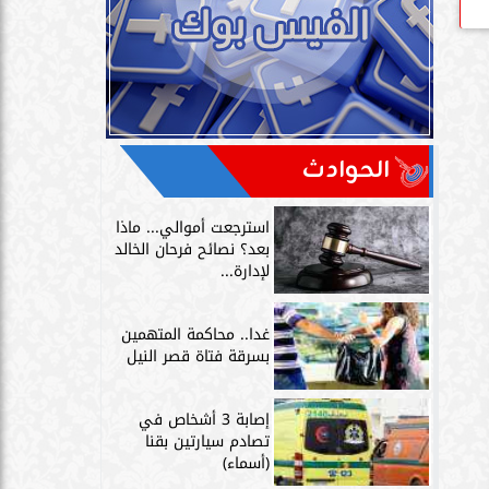
الحوادث
استرجعت أموالي... ماذا
بعد؟ نصائح فرحان الخالد
لإدارة...
غدا.. محاكمة المتهمين
بسرقة فتاة قصر النيل
إصابة 3 أشخاص في
تصادم سيارتين بقنا
(أسماء)