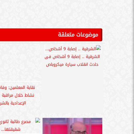
شقيقتها بعد سقوط
الطابق الرابع بال
الفقي: مصر الدولة العربية
الوحيدة التي لم تقم علاقات
كاملة مع إيران
حبس صاحب ورشة لتصنيع
اصابة طفل صدمه تو
الأسلحة النارية فى الشرقية 4
كفر صقر بالشرق
أيام