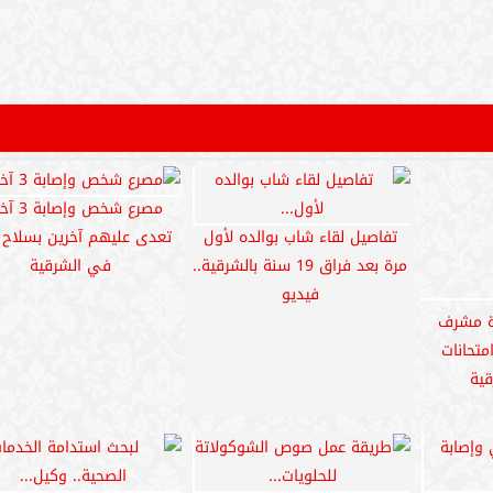
هما من
للحلويات الشرقية والغربية
وكيل صحة بالشرقية يستق
فيوم
مدير برنامج مكافحة الإيد
ك توك فى
مصرع طالبة وإصابة 3 أشخاص من
عقب امتحان مادة الفلس
ية
أسرتها فى انفجار شعلة بوتاجاز
والمنطق.. أسطوانة غاز ت
بالشرقية
طالبة الشرقية