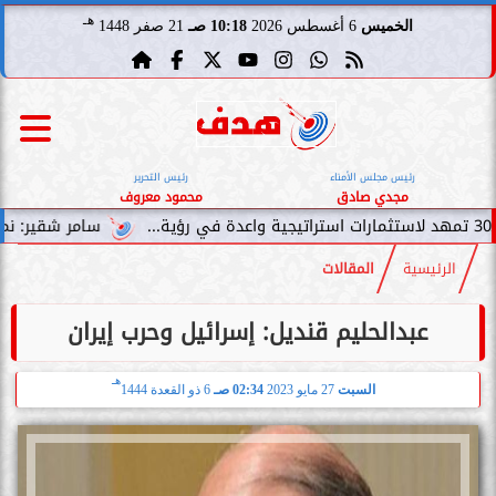
هـ
الخميس
6 أغسطس 2026
10:18 صـ
21 صفر 1448
رئيس مجلس الأمناء
رئيس التحرير
مجدي صادق
محمود معروف
سامر شقير: نمو صناديق الاستثمار
الرئيسية
المقالات
عبدالحليم قنديل: إسرائيل وحرب إيران
هـ
السبت
27 مايو 2023
02:34 صـ
6 ذو القعدة 1444