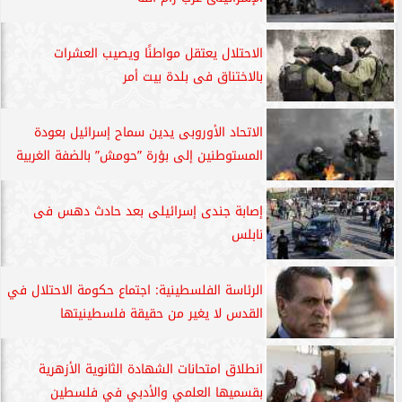
الاحتلال يعتقل مواطنًا ويصيب العشرات
بالاختناق فى بلدة بيت أمر
الاتحاد الأوروبى يدين سماح إسرائيل بعودة
المستوطنين إلى بؤرة ”حومش” بالضفة الغربية
إصابة جندى إسرائيلى بعد حادث دهس فى
نابلس
الرئاسة الفلسطينية: اجتماع حكومة الاحتلال في
القدس لا يغير من حقيقة فلسطينيتها
انطلاق امتحانات الشهادة الثانوية الأزهرية
بقسميها العلمي والأدبي في فلسطين