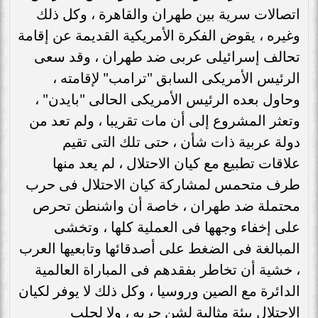
اتصالات سرية بين طهران والقاهرة ، وكل ذلك
وغيره ، يقوض الفكرة الأمريكية القديمة عن إقامة
تحالف إسرائيلى عربى ضد طهران ، وقد سعى
الرئيس الأمريكى السابق "ترامب" لإقامته ،
وحاول بعده الرئيس الأمريكى الحالى "بايدن" ،
وتعثر المشروع إلى أن مات تقريبا ، ولم تعد من
دولة عربية ذات شأن ، حتى تلك التى تقيم
علاقات تطبيع مع كيان الاحتلال ، لم يعد منها
طرف متحمس لمشاركة كيان الاحتلال فى حرب
محتملة ضد طهران ، خاصة أن واشنطن تحرص
على إخفاء وجهها فى العملية كلها ، وتخشى
المبالغة فى الضغط على أصدقائها وتابعيها العرب
، خشية أن تخاطر بفقدهم فى المباراة العالمية
الدائرة مع الصين وروسيا ، وكل ذلك لا يوفر لكيان
الاحتلال بيئة مثالية لشن حربه ، ولا لجلب