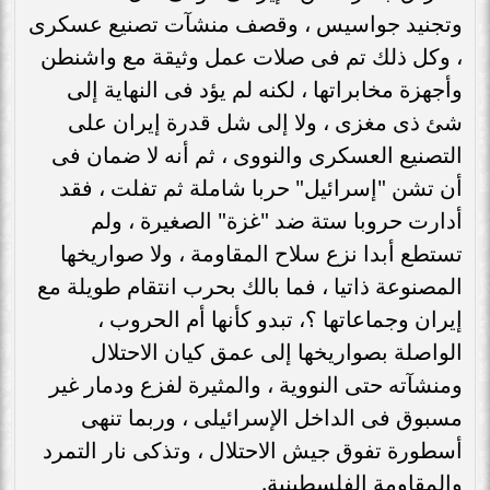
وتجنيد جواسيس ، وقصف منشآت تصنيع عسكرى
، وكل ذلك تم فى صلات عمل وثيقة مع واشنطن
وأجهزة مخابراتها ، لكنه لم يؤد فى النهاية إلى
شئ ذى مغزى ، ولا إلى شل قدرة إيران على
التصنيع العسكرى والنووى ، ثم أنه لا ضمان فى
أن تشن "إسرائيل" حربا شاملة ثم تفلت ، فقد
أدارت حروبا ستة ضد "غزة" الصغيرة ، ولم
تستطع أبدا نزع سلاح المقاومة ، ولا صواريخها
المصنوعة ذاتيا ، فما بالك بحرب انتقام طويلة مع
إيران وجماعاتها ؟، تبدو كأنها أم الحروب ،
الواصلة بصواريخها إلى عمق كيان الاحتلال
ومنشآته حتى النووية ، والمثيرة لفزع ودمار غير
مسبوق فى الداخل الإسرائيلى ، وربما تنهى
أسطورة تفوق جيش الاحتلال ، وتذكى نار التمرد
والمقاومة الفلسطينية.