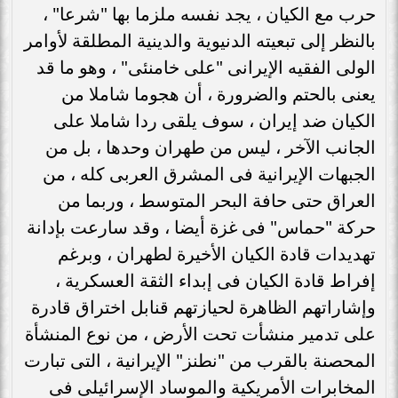
حرب مع الكيان ، يجد نفسه ملزما بها "شرعا" ،
بالنظر إلى تبعيته الدنيوية والدينية المطلقة لأوامر
الولى الفقيه الإيرانى "على خامنئى" ، وهو ما قد
يعنى بالحتم والضرورة ، أن هجوما شاملا من
الكيان ضد إيران ، سوف يلقى ردا شاملا على
الجانب الآخر ، ليس من طهران وحدها ، بل من
الجبهات الإيرانية فى المشرق العربى كله ، من
العراق حتى حافة البحر المتوسط ، وربما من
حركة "حماس" فى غزة أيضا ، وقد سارعت بإدانة
تهديدات قادة الكيان الأخيرة لطهران ، وبرغم
إفراط قادة الكيان فى إبداء الثقة العسكرية ،
وإشاراتهم الظاهرة لحيازتهم قنابل اختراق قادرة
على تدمير منشأت تحت الأرض ، من نوع المنشأة
المحصنة بالقرب من "نطنز" الإيرانية ، التى تبارت
المخابرات الأمريكية والموساد الإسرائيلى فى