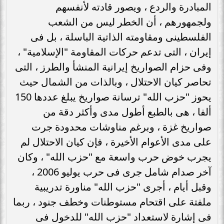
المبادرة والردع ، ويصور قادته لأنفسهم
ولجمهورهم ، أن الخطر ليس من الشعب
الفلسطينى ومقاومته الذاتية الباسلة ، بل فى
إيران ، التى تدعم حركات المقاومة "الإسلامية" ،
وفى حزام الصواريخ إيرانية المنشأ والطرز ، التى
تحاصر كيان الاحتلال ، وبالذات من الشمال حيث
يحوز "حزب الله" ترسانة صواريخ يبلغ عددها 150
ألفا ، هى بالطبع أطول مدى وأكثر دقة من
صواريخ غزة ، وبرغم مناوشات محدودة جرت
على مدى الأعوام الأخيرة ، فإن كيان الاحتلال لم
يجرب خوض حرب واسعة مع "حزب الله" ، وكان
آخر صدام شامل جرى فى حرب يوليو 2006 ،
وقبل أيام ، أجرى "حزب الله" مناورة تدريبية
ملفتة على اقتحام مستوطنات وخطف جنود ، ربما
فى إشارة لاستعداد "حزب الله" للدخول فى