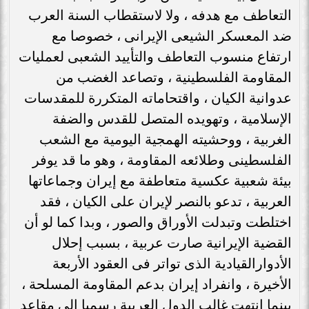
التعاطف مع هدفه ، ولا لاستقطاب السنة العرب
ضد المعسكر الشيعى الإيرانى ، خصوصا مع
ارتفاع منسوب التعاطف والتأييد الشعبى لعمليات
المقاومة الفلسطينية ، وتصاعد الغضب من
عدوانية الكيان ، واقتحاماته المتكررة للمقدسات
الإسلامية ، وتهويده المتصل للقدس والضفة
الغربية ، ووحشيته الهمجية اليومية مع الشعب
الفلسطينى وطلائعه المقاومة ، وهو ما قد يوفر
بيئة شعبية عكسية متعاطفة مع إيران وجماعاتها
العربية ، تدعو بالنصر لإيران على الكيان ، فقد
اختلطت وتبدلت الأوراق والصور ، وبدا كما لو أن
القضية الإيرانية صارت عربية ، بسبب إحلال
الأدوارالقيادية الذى تواتر فى العقود الأربعة
الأخيرة ، وانفراد إيران بدعم المقاومة المسلحة ،
بينما انتهت غالب الدول العربية رسميا إلى مقاعد