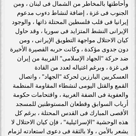
وأحاطتها بالمخاطر من الشمال فى لبنان ، ومن
الجنوب فى غزة ، إضافة لنشاط دءوب مدعوم
إيرانيا فى قلب فلسطين المحتلة ذاتها ، والوجود
الإيرانى النشط المتزايد فى سوريا ، وقد حاول
كيان الاحتلال مواجهة التطويق الإيرانى ، ومن
دون جدوى مؤكدة ، وكانت حربه القصيرة الأخيرة
ضد حركة "الجهاد الإسلامى" القريبة من إيران
فى غزة ، وبرغم اغتياله لعدد من القادة
العسكريين البارزين لحركة "الجهاد" ، واتصال
القمع والقتل اليومى لنشطاء المقاومة المنظمة
والعفوية فى الضفة الغربية ، واقتحامات حكومة
أرباب السوابق وقطعان المستوطنين للمسجد
الأقصى المبارك فى القدس المحتلة ، برغم كل
هذه الوحشية "الإسرائيلية" ، فإن كيان الاحتلال لا
يشعر بالأمن ، ولا بالثقة فى دعوى استعادته لزمام