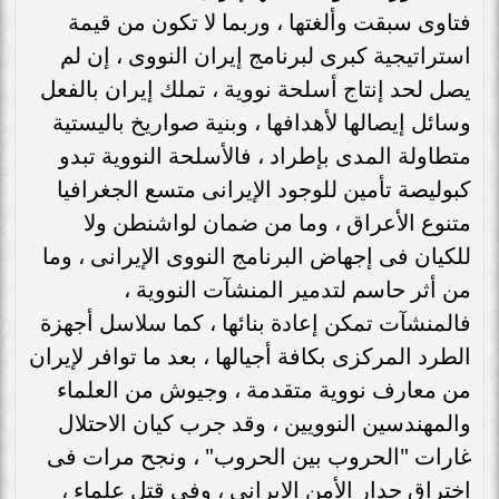
فتاوى سبقت وألغتها ، وربما لا تكون من قيمة
استراتيجية كبرى لبرنامج إيران النووى ، إن لم
يصل لحد إنتاج أسلحة نووية ، تملك إيران بالفعل
وسائل إيصالها لأهدافها ، وبنية صواريخ باليستية
متطاولة المدى بإطراد ، فالأسلحة النووية تبدو
كبوليصة تأمين للوجود الإيرانى متسع الجغرافيا
متنوع الأعراق ، وما من ضمان لواشنطن ولا
للكيان فى إجهاض البرنامج النووى الإيرانى ، وما
من أثر حاسم لتدمير المنشآت النووية ،
فالمنشآت تمكن إعادة بنائها ، كما سلاسل أجهزة
الطرد المركزى بكافة أجيالها ، بعد ما توافر لإيران
من معارف نووية متقدمة ، وجيوش من العلماء
والمهندسين النوويين ، وقد جرب كيان الاحتلال
غارات "الحروب بين الحروب" ، ونجح مرات فى
اختراق جدار الأمن الإيرانى ، وفى قتل علماء ،