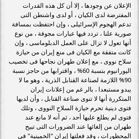
الإعلان عن وجودها ، إلا أن كل هذه القدرات
المفترضة لدى الكيان ، أو لدى واشنطن التى
تدعم الهجوم الإسرائيلى ، وإن احتفظت بمسافة
صورية علنا ، تردد فيها عبارات مجوفة ، من نوع
أنها تعول لا تزال على العمل الدبلوماسى ، وإن
كانت متفقة مع الكيان فى منع إيران من حيازة
سلاح نووى ، مع إعلان طهران نجاحها فى تخصيب
اليورانيوم بنسبة 60% ، واقترابها من حاجز نسبة
90% اللازمة لصناعة القنابل الذرية ، وهو ما لا
يبدو مستبعدا ، بالر غم من إعلانات إيران
المتكررة أنها لا تنوى صناعة القنابل ، وأن لديها
فتوى دينية تحرم حيازة السلاح النووى ، وتلك
فتوى لم يطلع عليها أحد ، ثم أنه لا مانع عند
طهران من إلغائها عند الضرورات التى تبيح
المحظورات ، وقد فعلتها إيران "الخمينية" فى