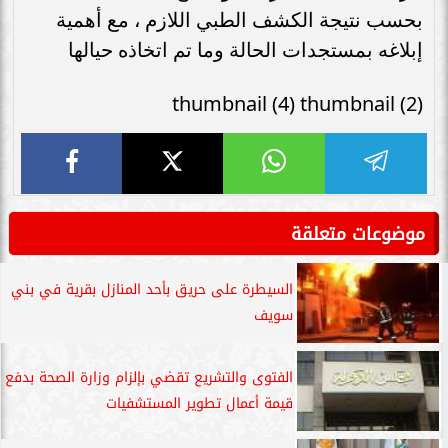
بحسب نتيجة الكشف الطبي اللازم ، مع أهمية
إبلاغه بمستجدات الحالة وما تم اتخاذه حيالها
thumbnail (4) thumbnail (2)
موضوعات متعلقة
السيطرة على حريق بأحد المنازل بقرية في بني
سويف
الفتوى والتشريع تقضي بإلزام وزارة الصحة بدفع
قيمة أعمال تطوير المستشفيات