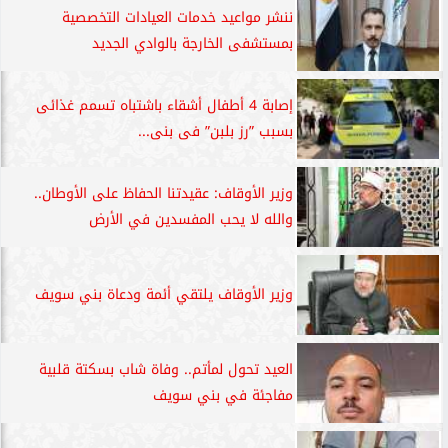
ننشر مواعيد خدمات العيادات التخصصية
بمستشفى الخارجة بالوادي الجديد
إصابة 4 أطفال أشقاء باشتباه تسمم غذائى
بسبب ”رز بلبن” فى بنى...
وزير الأوقاف: عقيدتنا الحفاظ على الأوطان..
والله لا يحب المفسدين في الأرض
وزير الأوقاف يلتقي أئمة ودعاة بني سويف
العيد تحول لمأتم.. وفاة شاب بسكتة قلبية
مفاجئة في بني سويف