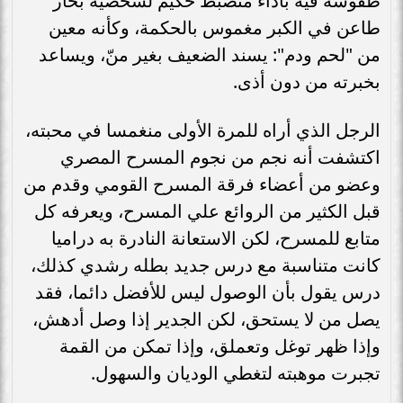
طقوسه فيه بأداء منضبط حكيم لشخصية بحار
طاعن في الكبر مغموس بالحكمة، وكأنه معين
من "لحم ودم": يسند الضعيف بغير منّ، ويساعد
بخبرته من دون أذى.
الرجل الذي أراه للمرة الأولى منغمسا في محبته،
اكتشفت أنه نجم من نجوم المسرح المصري
وعضو من أعضاء فرقة المسرح القومي وقدم من
قبل الكثير من الروائع علي المسرح، ويعرفه كل
متابع للمسرح، لكن الاستعانة النادرة به دراميا
كانت متناسبة مع درس جديد بطله رشدي كذلك،
درس يقول بأن الوصول ليس للأفضل دائما، فقد
يصل من لا يستحق، لكن الجدير إذا وصل أدهش،
وإذا ظهر توغل وتعملق، وإذا تمكن من القمة
تجبرت موهبته لتغطي الوديان والسهول.