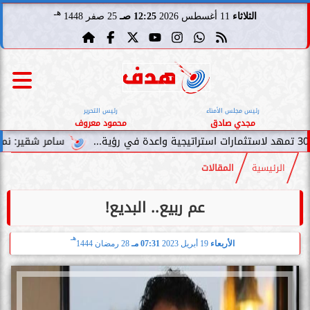
هـ
الثلاثاء
11 أغسطس 2026
12:25 صـ
25 صفر 1448
رئيس مجلس الأمناء
رئيس التحرير
مجدي صادق
محمود معروف
سامر شقير: نمو صناديق الاستثم
الرئيسية
المقالات
عم ربيع.. البديع!
هـ
الأربعاء
19 أبريل 2023
07:31 مـ
28 رمضان 1444