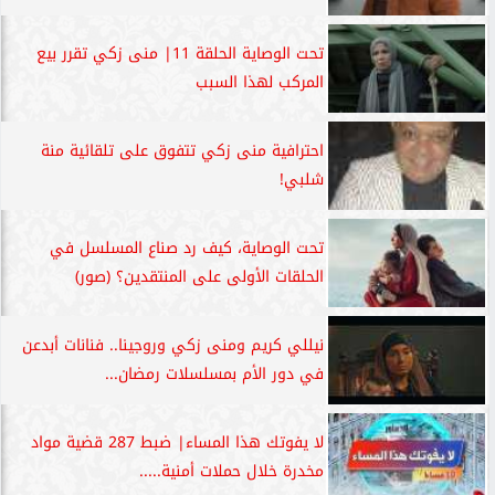
تحت الوصاية الحلقة 11| منى زكي تقرر بيع
المركب لهذا السبب
احترافية منى زكي تتفوق على تلقائية منة
شلبي!
تحت الوصاية، كيف رد صناع المسلسل في
الحلقات الأولى على المنتقدين؟ (صور)
نيللي كريم ومنى زكي وروجينا.. فنانات أبدعن
في دور الأم بمسلسلات رمضان...
لا يفوتك هذا المساء| ضبط 287 قضية مواد
مخدرة خلال حملات أمنية.....