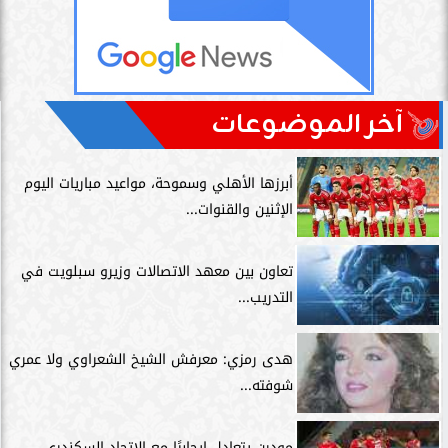
آخر الموضوعات
أبرزها الأهلي وسموحة، مواعيد مباريات اليوم
الإثنين والقنوات...
تعاون بين معهد الاتصالات وزيرو سبلويت في
التدريب...
هدى رمزي: معرفش الشيخ الشعراوي ولا عمري
شوفته...
مودرن يتعادل إيجابيًا مع الاتحاد السكندري