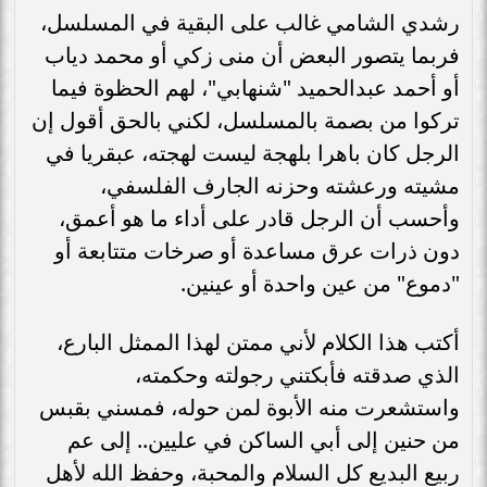
رشدي الشامي غالب على البقية في المسلسل،
فربما يتصور البعض أن منى زكي أو محمد دياب
أو أحمد عبدالحميد "شنهابي"، لهم الحظوة فيما
تركوا من بصمة بالمسلسل، لكني بالحق أقول إن
الرجل كان باهرا بلهجة ليست لهجته، عبقريا في
مشيته ورعشته وحزنه الجارف الفلسفي،
وأحسب أن الرجل قادر على أداء ما هو أعمق،
دون ذرات عرق مساعدة أو صرخات متتابعة أو
"دموع" من عين واحدة أو عينين.
أكتب هذا الكلام لأني ممتن لهذا الممثل البارع،
الذي صدقته فأبكتني رجولته وحكمته،
واستشعرت منه الأبوة لمن حوله، فمسني بقبس
من حنين إلى أبي الساكن في عليين.. إلى عم
ربيع البديع كل السلام والمحبة، وحفظ الله لأهل