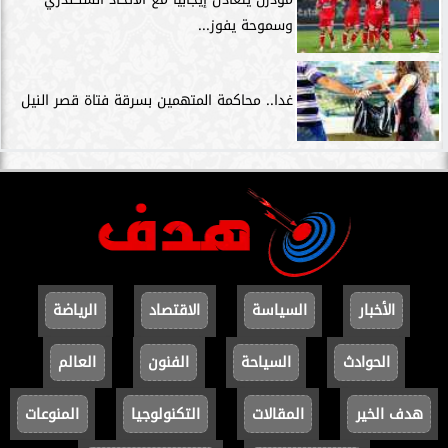
وسموحة يفوز...
غدا.. محاكمة المتهمين بسرقة فتاة قصر النيل
الأخبار
السياسة
الاقتصاد
الرياضة
الحوادث
السياحة
الفنون
العالم
هدف الخير
المقالات
التكنولوجيا
المنوعات