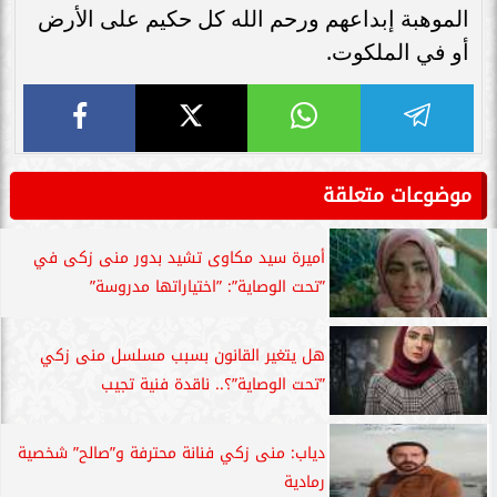
الموهبة إبداعهم ورحم الله كل حكيم على الأرض
أو في الملكوت.
موضوعات متعلقة
أميرة سيد مكاوى تشيد بدور منى زكى في
”تحت الوصاية”: ”اختياراتها مدروسة”
هل يتغير القانون بسبب مسلسل منى زكي
”تحت الوصاية”؟.. ناقدة فنية تجيب
دياب: منى زكي فنانة محترفة و”صالح” شخصية
رمادية