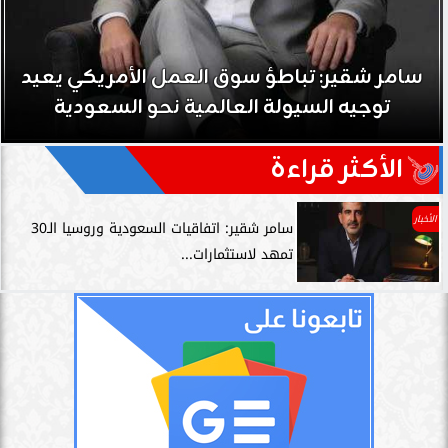
سامر شقير: نمو صناديق الاستثمار الخاصة دليل
حي على نجاح رؤية 2030...
الأكثر قراءة
الأخبار
سامر شقير: اتفاقيات السعودية وروسيا الـ30
تمهد لاستثمارات...