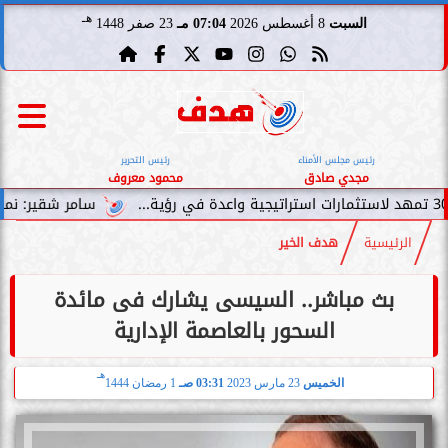
هـ
السبت
8 أغسطس 2026
07:04 مـ
23 صفر 1448
رئيس مجلس الأمناء
رئيس التحرير
مجدي صادق
محمود معروف
سامر شقير: نمو صناديق الاست
الرئيسية
هدف الخير
بث مباشر.. السيسى يشارك فى مائدة
السحور بالعاصمة الإدارية
هـ
الخميس
23 مارس 2023
03:31 صـ
1 رمضان 1444