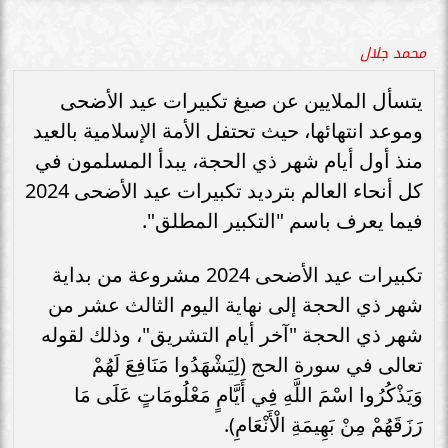
محمد جلال
يتسأل الملايين عن صيغ تكبيرات عيد الأضحى
وموعد انتهائها، حيث تحتفل الأمة الإسلامية بالعيد
منذ أول أيام شهر ذي الحجة، يبدأ المسلمون في
كل أنحاء العالم بترديد تكبيرات عيد الأضحى 2024
فيما يعرف باسم "التكبير المطلق".
تكبيرات عيد الأضحى 2024 مشروعة من بداية
شهر ذي الحجة إلى نهاية اليوم الثالث عشر من
شهر ذي الحجة "آخر أيام التشريق"، وذلك لقوله
تعالى في سورة الحج (لِيَشْهَدُوا مَنَافِعَ لَهُمْ
وَيَذْكُرُوا اسْمَ اللَّهِ فِي أَيَّامٍ مَعْلُومَاتٍ عَلَى مَا
رَزَقَهُمْ مِنْ بَهِيمَةِ الْأَنْعَامِ).