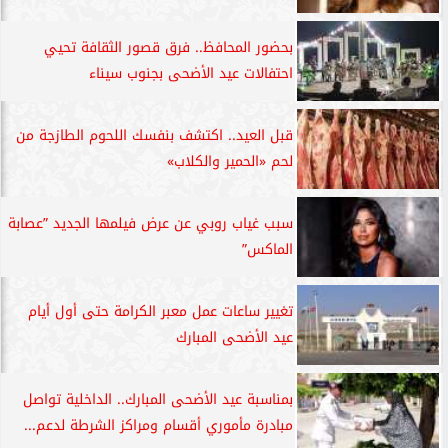
بحضور المحافظ.. فرق قصور الثقافة تحيي
احتفالات عيد الأضحى بجنوب سيناء
قبل العيد.. اكتشف بنفسك اللحوم الطازجة من
لحم «الحمير والكلاب»
سبب غياب روبي عن عرض فيلمها الجديد ”عصابة
الماكس”
تغيير ساعات عمل معبر الكرامة حتى أول أيام
عيد الأضحى المبارك
بمناسبة عيد الأضحى المبارك.. الداخلية تواصل
مبادرة مأموري أقسام ومراكز الشرطة لدعم...