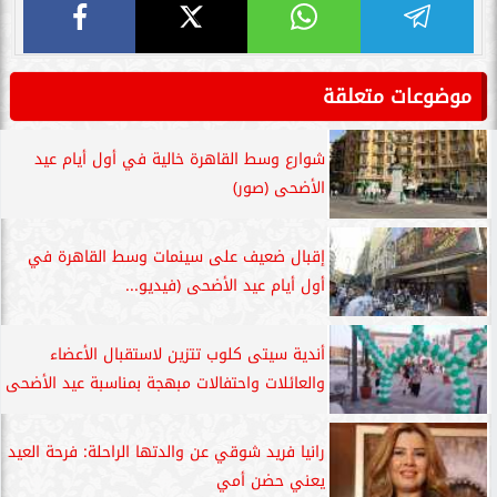
موضوعات متعلقة
شوارع وسط القاهرة خالية في أول أيام عيد
الأضحى (صور)
إقبال ضعيف على سينمات وسط القاهرة في
أول أيام عيد الأضحى (فيديو...
أندية سيتى كلوب تتزين لاستقبال الأعضاء
والعائلات واحتفالات مبهجة بمناسبة عيد الأضحى
رانيا فريد شوقي عن والدتها الراحلة: فرحة العيد
يعني حضن أمي