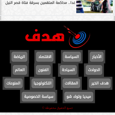
غدا.. محاكمة المتهمين بسرقة فتاة قصر النيل
الأخبار
السياسة
الاقتصاد
الرياضة
الحوادث
السياحة
الفنون
العالم
هدف الخير
المقالات
التكنولوجيا
المنوعات
ميديا وتوك شو
سياسة الخصوصية
جميع الحقوق محفوظة ©