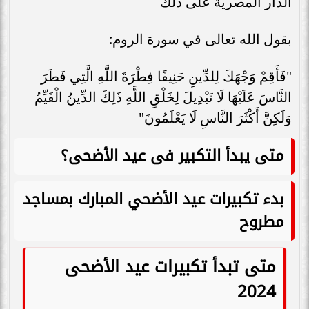
الدار المصرية على ذلك
بقول الله تعالى في سورة الروم:
"فَأَقِمْ وَجْهَكَ لِلدِّينِ حَنِيفًا فِطْرَةَ اللَّهِ الَّتِي فَطَرَ
النَّاسَ عَلَيْهَا لَا تَبْدِيلَ لِخَلْقِ اللَّهِ ذَلِكَ الدِّينُ الْقَيِّمُ
وَلَكِنَّ أَكْثَرَ النَّاسِ لَا يَعْلَمُونَ"
متى يبدأ التكبير فى عيد الأضحى؟
بدء تكبيرات عيد الأضحي المبارك بمساجد
مطروح
متى تبدأ تكبيرات عيد الأضحى
2024