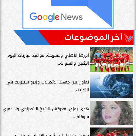
آخر الموضوعات
أبرزها الأهلي وسموحة، مواعيد مباريات اليوم
الإثنين والقنوات...
تعاون بين معهد الاتصالات وزيرو سبلويت في
التدريب...
هدى رمزي: معرفش الشيخ الشعراوي ولا عمري
شوفته...
مودرن يتعادل إيجابيًا مع الاتحاد السكندري