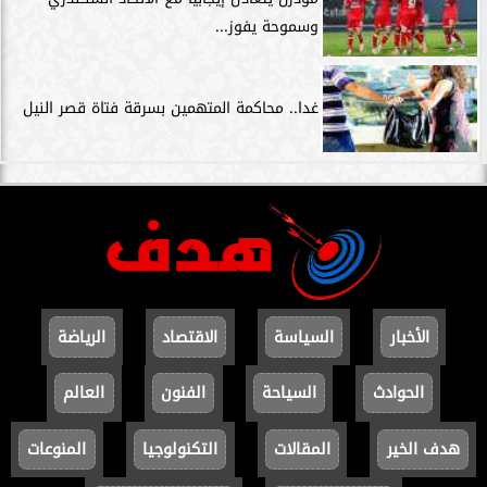
وسموحة يفوز...
غدا.. محاكمة المتهمين بسرقة فتاة قصر النيل
الأخبار
السياسة
الاقتصاد
الرياضة
الحوادث
السياحة
الفنون
العالم
هدف الخير
المقالات
التكنولوجيا
المنوعات