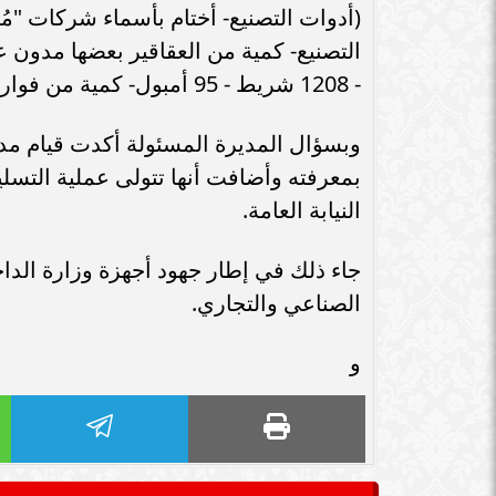
سامر شقير: اتفاقيات السعودية وروسيا
(أدوات التصنيع- أختام بأسماء شركات "م
الـ30 تمهد لاستثمارات استراتيجية واعدة
سامر شقير: التحول
في رؤية...
جديداً للاستثما
- 1208 شريط - 95 أمبول- كمية من فوارغ علب الكرتون").
وبسؤال المديرة المسئولة أكدت قيام مدير
بمعرفته وأضافت أنها تتولى عملية التسليم
النيابة العامة.
جاء ذلك في إطار جهود أجهزة وزارة الدا
الصناعي والتجاري.
و