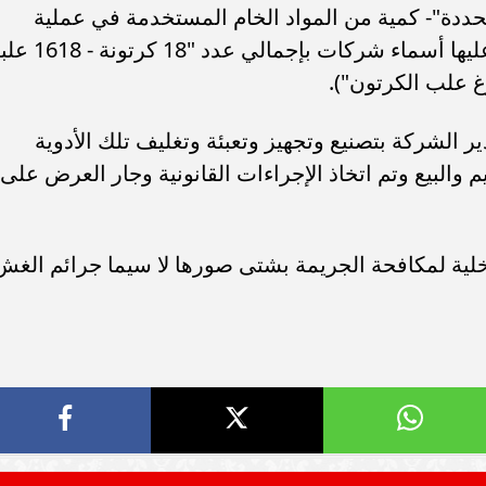
سامر شقير: ارتفاع استثمارات البنو
ُحددة"- كمية من المواد الخام المستخدمة في عملية
ات الأوروبية تفتح باباً
السعودية يعكس متانة السيولة ويع
التصنيع- كمية من العقاقير بعضها مدون عليها أسماء شركات بإجمالي عدد "
ر في الطاقة السعودية
الاستقرار المالي
 الشركة بتصنيع وتجهيز وتعبئة وتغليف تلك الأدوية
 والبيع وتم اتخاذ الإجراءات القانونية وجار العرض على
خلية لمكافحة الجريمة بشتى صورها لا سيما جرائم الغش