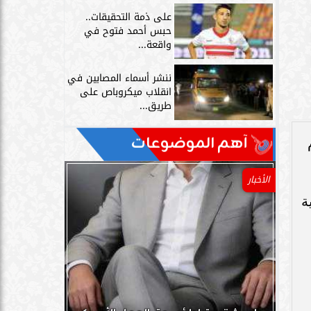
على ذمة التحقيقات..
حبس أحمد فتوح في
واقعة...
ننشر أسماء المصابين في
انقلاب ميكروباص على
طريق...
آهم الموضوعات
الأخبار
ة