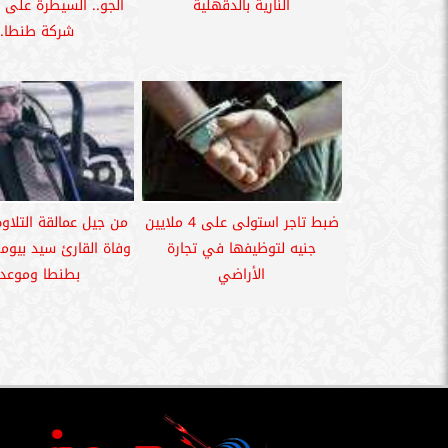
النارية بالدقهلية
الجو.. السيطرة على
شركة طنطا..
ضبط تاجر استولى على 4 ملايين
من جيل عمالقة التلاوة
جنيه لتوظيفها في تجارة
وفاة القارئ سيد بيو
الأراضي
بطنطا وموعد..