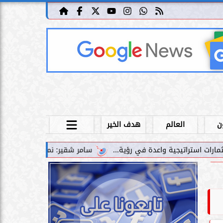
ن
العالم
هدف الخير
سامر شقير: نمو صناديق الاستثمار الخاصة دليل حي على ن