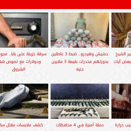
ر الشيخ
حشيش وهيدرو.. ضبط 3 عاطلين
سرقة خزينة على بابا.. مجو
بعض آيات
بحوزتهم مخدرات بقيمة 3 ملايين
ودولارات مع لصوص شق
جنيه
الشروق
بب حرارة
حملة أمنية في 4 محافظات
كشف ملابسات مقتل سا