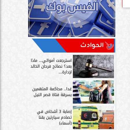
الحوادث
استرجعت أموالي... ماذا
بعد؟ نصائح فرحان الخالد
لإدارة...
غدا.. محاكمة المتهمين
بسرقة فتاة قصر النيل
إصابة 3 أشخاص في
تصادم سيارتين بقنا
(أسماء)