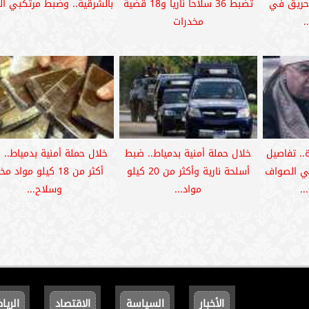
 حريق في
تضبط 36 سلاحا ناريا و18 قضية
بالشرقية.. وضبط مرتكبي ال
.
مخدرات
.. تفاصيل
خلال حملة أمنية بدمياط.. ضبط
خلال حملة أمنية بدمياط..
مي الصواف
أسلحة نارية وأكثر من 20 كيلو
أكثر من 18 كيلو مواد 
.
مواد...
وسلاح...
الأخبار
السياسة
الاقتصاد
الريا