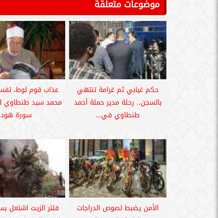
موضوعات متعلقة
حكم غيابي ثم غرامة تنتهي
عذاب قوم لوط، تفسي
بالسجن.. رحلة مدير حملة أحمد
محمد سيد طنطاوي ل
طنطاوي في...
سورة هود
الأمن يضبط لصوص الدراجات
فلتر الزيت اشتعل بس