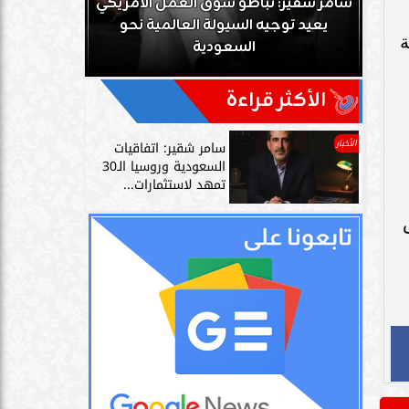
ك
سامر شقير: تباطؤ سوق العمل الأمريكي
زز
يعيد توجيه السيولة العالمية نحو
سامر شقير: 
18 كرتونة - 1618 علبة
السعودية
دليل حي
الأكثر قراءة
الأخبار
سامر شقير: اتفاقيات
السعودية وروسيا الـ30
تمهد لاستثمارات...