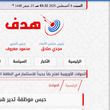
هـ
السبت
8 أغسطس 2026
03:32 صـ
23 صفر 1448
رئيس مجلس الأمناء
رئيس التحرير
مجدي صادق
محمود معروف
الرئيسية
الأخبار
السياسة
ا
ت الأوروبية تفتح باباً جديداً للاستثمار في الطاقة السعودية
سامر شقير: ا
الرئيسية
الحوادث
حبس موظفة تدير شركة