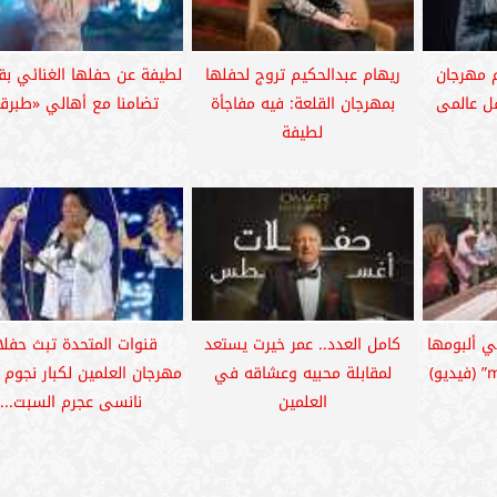
م مهرجان
ريهام عبدالحكيم تروج لحفلها
لطيفة عن حفلها الغنائي بق
فل عالمى
بمهرجان القلعة: فيه مفاجأة
تضامنا مع أهالي «طبرق
لطيفة
ي ألبومها
كامل العدد.. عمر خيرت يستعد
قنوات المتحدة تبث حفلا
لمقابلة محبيه وعشاقه في
مهرجان العلمين لكبار نجوم ا
العلمين
نانسى عجرم السبت...