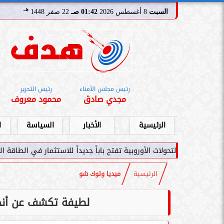
هـ
السبت
8 أغسطس 2026
01:42 صـ
22 صفر 1448
رئيس مجلس الأمناء
رئيس التحرير
مجدي صادق
محمود معروف
الرئيسية
الأخبار
السياسة
ا
ت الأوروبية تفتح باباً جديداً للاستثمار في الطاقة السعودية
سامر شقير: 
الرئيسية
ميديا وتوك شو
لطيفة تكشف عن أنجح 