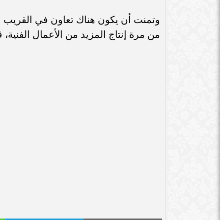
سامر شقير: اتفاقيات السعودية وروسيا
الـ30 تمهد لاستثمارات استراتيجية واعدة
سامر شقير: التحول
وتمنت أن يكون هناك تعاون في القريب ال
في رؤية...
جديداً للاستثما
من مرة إنتاج المزيد من الأعمال الفنية، قائلة: "معندناش 2 عمر