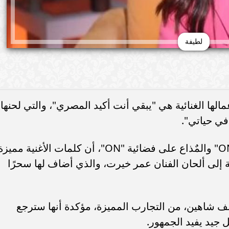
لطيفة
لها الغنائية هي "يبقي أنت أكيد المصري"، والتي لحنها
في حياتي".
وأضافت خلال استضافتها ببرنامج "ON SET" والمٌذاع على فضائية "ON"، أن كلمات الأغنية مم
إلى ألحان الفنان عمر خيرت، والذي أضاف لها سحرًا
ف شاهين، من التجارب المميزة، مؤكدة أنها سترجع
 جيد يفيد الجمهور.