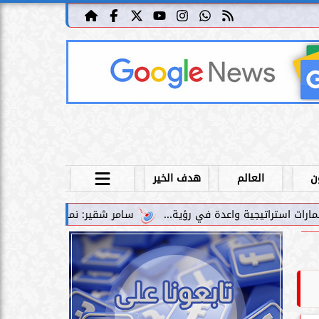
ن
العالم
هدف الخير
سامر شقير: نمو صناديق الاستثمار الخاصة دليل حي على ن