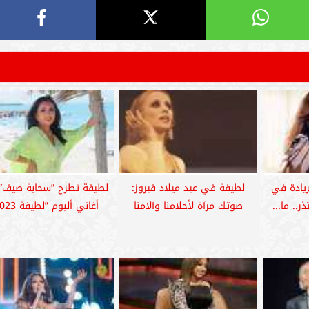
ريادة في
لطيفة في عيد ميلاد فيروز:
لطيفة تطرح ”سحابة صيف” 
.. ما...
صوتك مرآة لأحلامنا وآلامنا
أغاني ألبوم ”لطيفة 2023”