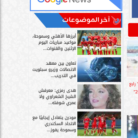
آخر الموضوعات
أبرزها الأهلي وسموحة،
مواعيد مباريات اليوم
الإثنين والقنوات...
تعاون بين معهد
الاتصالات وزيرو سبلويت
في التدريب...
رابع
هدى رمزي: معرفش
الشيخ الشعراوي ولا
عمري شوفته...
مودرن يتعادل إيجابيًا مع
الاتحاد السكندري
وسموحة يفوز...