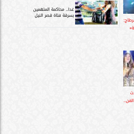
غدا.. محاكمة المتهمين
بسرقة فتاة قصر النيل
رطاج:
ة»
ت
لفن..