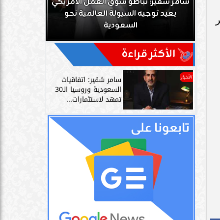
ك
سامر شقير: تباطؤ سوق العمل الأمريكي
زز
يعيد توجيه السيولة العالمية نحو
سامر شقير: 
ر
السعودية
دليل حي
الأكثر قراءة
الأخبار
سامر شقير: اتفاقيات
السعودية وروسيا الـ30
تمهد لاستثمارات...