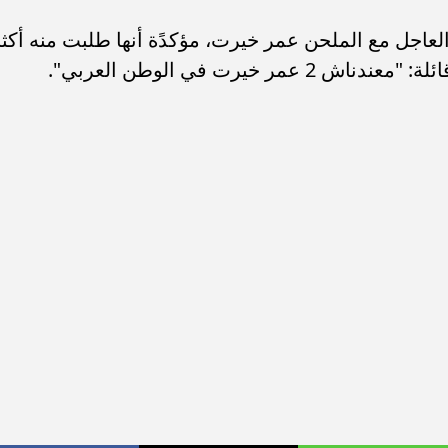
سامر شقير: ارتفاع استثمارات البنو
ات الأوروبية تفتح باباً
السعودية يعكس متانة السيولة ويع
عاجل مع الملحن عمر خيرت، مؤكدًة أنها طلبت منه أكث
ر في الطاقة السعودية
الاستقرار المالي
 خيرت في الوطن العربي".