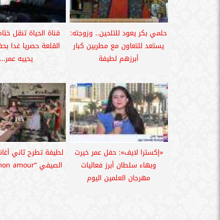
حلمي بكر يعود للتلحين.. وزوجته:
قناة الحياة تنقل ختا
يستعد للتعاون مع مطربين كبار
القلعة حصريا غدا بح
أبرزهم لطيفة
يحييه عمر...
«إكسترا لايف»: حفل عمر خيرت
لطيفة تطرح ثاني أغان
وبهاء سلطان أبرز فعاليات
الصيفي ”‏mon amour‏” (فيديو)
مهرجان العلمين اليوم