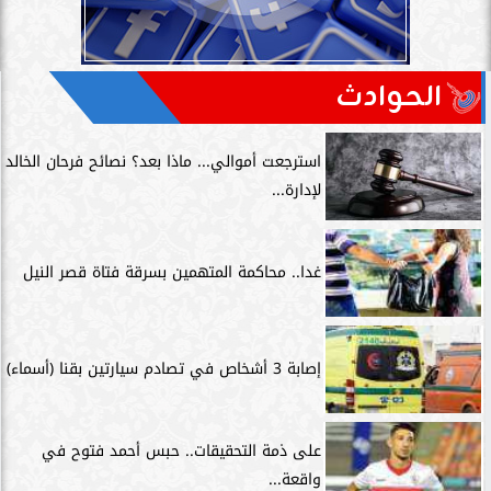
الحوادث
استرجعت أموالي... ماذا بعد؟ نصائح فرحان الخالد
لإدارة...
غدا.. محاكمة المتهمين بسرقة فتاة قصر النيل
إصابة 3 أشخاص في تصادم سيارتين بقنا (أسماء)
على ذمة التحقيقات.. حبس أحمد فتوح في
واقعة...