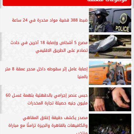
ضبط 388 قضية مواد مخدرة في 24 ساعة
مصرع 5 أشخاص وإصابة 18 آخرين في حادث
تصادم على الطريق الاقليمي
إصابة عامل إثر سقوطه داخل محجر عمقة 8 متر
بالمنيا
حبس عنصر إجرامي بالدقهلية بتهمة غسـل 60
مليون جنيه حصيلة تجارة المخدرات
مصدر يكشف حقيقة إغلاق المقاهي
والكافيهات بالقاهرة والجيزة تزامنًا مع مباراة
منتخب...