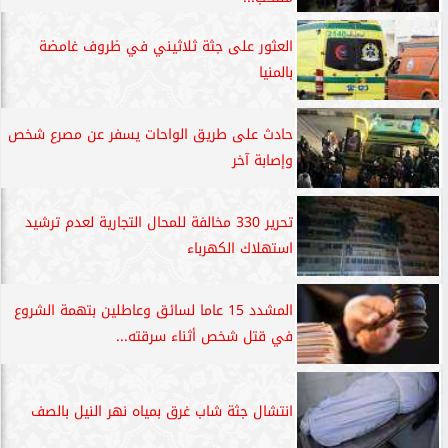
العثور على جثة ثلاثيني في ظروف غامضة
بالمنيا
حادث على طريق الواحات يسفر عن مصرع شخص
وإصابة آخر
تحرير 330 مخالفة للمحال التجارية لعدم ترشيد
استهلاك الكهرباء
المشدد 15 عاما لسائق وعاطلين بتهمة الشروع
في قتل شخص أثناء سرقته...
انتشال جثة شاب غرق بمياه نهر النيل بالصف