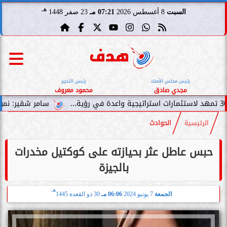
هـ
السبت
8 أغسطس 2026
07:21 مـ
23 صفر 1448
رئيس مجلس الأمناء
رئيس التحرير
مجدي صادق
محمود معروف
سامر شقير: نمو صناديق الاست
الرئيسية
الحوادث
حبس عاطل عثر بحيازته على كوكتيل مخدرات
بالجيزة
هـ
الجمعة
7 يونيو 2024
06:06 مـ
30 ذو القعدة 1445