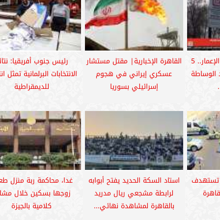
انسحاب كامل وإعادة الإعمار.. 5
القاهرة الإخبارية| مقتل مستشار
رئيس جنوب أفريقيا: نتائ
 الوساطة
عسكري إيراني في هجوم
الانتخابات البرلمانية تمثل ان
إسرائيلي بسوريا
للديمقراطية
 تستهدف
استاد السكة الحديد يفتح أبوابه
غدا، محاكمة ربة منزل طع
قاهرة
لرابطة مشجعي ريال مدريد
زوجها بسكين خلال مشا
بالقاهرة لمشاهدة نهائي...
كلامية بالجيزة