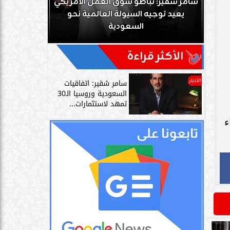
ريكي
و
سامر شقير: نمو صناديق الاستثمار الخاصة
مصدر سعو
دليل حي على نجاح رؤية 2030...
على علاق
الأكثر قراءة
الأخبار
سامر شقير: اتفاقيات
السعودية وروسيا الـ30
تمهد لاستثمارات...
ء