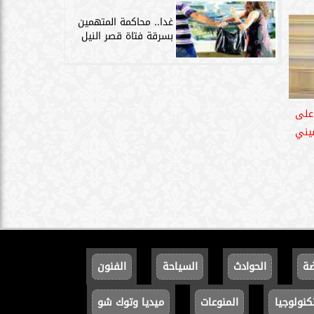
غدا.. محاكمة المتهمين
بسرقة فتاة قصر النيل
على
صيني
ضة
الحوادث
السياحة
الفنون
كنولوجيا
المنوعات
ميديا وتوك شو