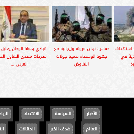
ن استهداف
حماس: نبدى مرونة وإيجابية مع
قيادي بحماة الوطن يعلق 
دية في
جهود الوسطاء بجميع جولات
مخرجات منتدى التعاون ال
ة
التفاوض
العربي ...
الأخبار
السياسة
الاقتصاد
الريا
العالم
هدف الخير
المقالات
الت