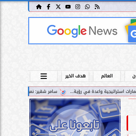
ن
العالم
هدف الخير
سامر شقير: نمو صناديق الاستثمار الخاصة دليل حي ع