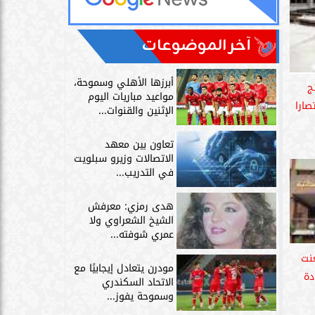
آخر الموضوعات
أبرزها الأهلي وسموحة،
ج
مواعيد مباريات اليوم
تصارا
الإثنين والقنوات...
تعاون بين معهد
الاتصالات وزيرو سبلويت
في التدريب...
هدى رمزي: معرفش
الشيخ الشعراوي ولا
عمري شوفته...
نت
مودرن يتعادل إيجابيًا مع
دة
الاتحاد السكندري
وسموحة يفوز...