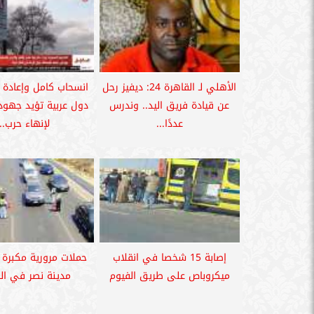
الأهلي لـ القاهرة 24: ديفيز رحل
عن قيادة فريق اليد.. وندرس
دول عربية تؤيد جهود
عددًا...
لإنهاء حرب...
إصابة 15 شخصا في انقلاب
حملات مرورية مكبرة
ميكروباص على طريق الفيوم
مدينة نصر في ال