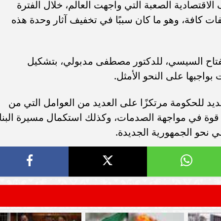
فاع استثمارات البنوك
سامر شقير: تباطؤ سوق العمل الأم
لاقتصادية الصعبة التي واجهت العالم، خلال الفترة
 متانة السيولة ويعزز
يعيد توجيه السيولة العالمية نح
ملفات كافة، وهو ما كان سببًا في تخفيف آثار وحدة هذه
تقرار المالي
السعودية
لفتاح السيسي، للدكتور مصطفى مدبولي، بتشكيل
بواجبها على النحو الأمثل.
د للحكومة مرتكزًا على العديد من العوامل التي من
ثر قوة في مواجهة الصدمات، وكذلك استكمال مسيرة البنا
 نحو الجمهورية الجديدة.