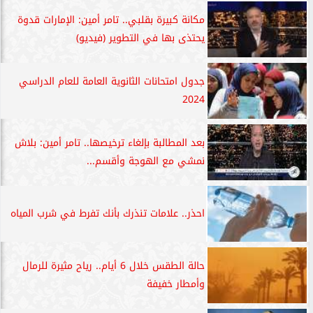
مكانة كبيرة بقلبي.. تامر أمين: الإمارات قدوة
يحتذى بها في التطوير (فيديو)
جدول امتحانات الثانوية العامة للعام الدراسي
2024
بعد المطالبة بإلغاء ترخيصها.. تامر أمين: بلاش
نمشي مع الهوجة وأقسم...
احذر.. علامات تنذرك بأنك تفرط في شرب المياه
حالة الطقس خلال 6 أيام.. رياح مثيرة للرمال
وأمطار خفيفة