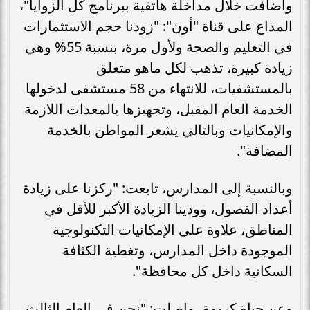
وأضافت خلال مداخلة هاتفية ببرنامج كل الزوايا"،
المذاع على قناة "أون": "زودنا حجم الاستثمارات
في التعليم والصحة ولأول مرة، بنسبة 55% وهي
زيادة كبيرة، تذهب لكل ماهو متعلق
بالمستشفيات، للانتهاء من 58 مستشفى لدخولها
الخدمة العام المقبل، وتجهيزها بالمعدات اللازمة
والإمكانيات وبالتالي يشعر المواطن بالخدمة
المضافة".
وبالنسبة إلى المدارس، تابعت: "ركزنا على زيادة
أعداد الفصول، وودينا الزيادة الأكبر للأقل في
المناطق، علاوة على الإمكانيات التكنولوجية
الموجودة داخل المدارس، وتغطية الكثافة
السكانية داخل كل محافظة".
وعن حياة كريمة، واصلت: "نحن في العام الثالث،