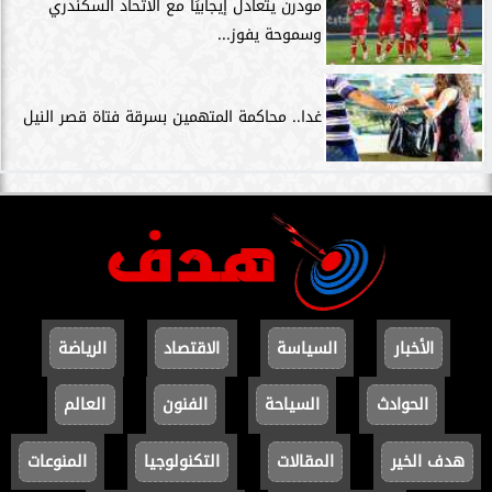
مودرن يتعادل إيجابيًا مع الاتحاد السكندري
وسموحة يفوز...
غدا.. محاكمة المتهمين بسرقة فتاة قصر النيل
الأخبار
السياسة
الاقتصاد
الرياضة
الحوادث
السياحة
الفنون
العالم
هدف الخير
المقالات
التكنولوجيا
المنوعات