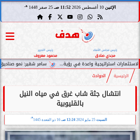
هـ
الإثنين
10 أغسطس 2026
11:52 صـ
25 صفر 1448
رئيس مجلس الأمناء
رئيس التحرير
مجدي صادق
محمود معروف
سامر شقير: نمو صناديق الاستثمار الخاصة 
الرئيسية
الحوادث
انتشال جثة شاب غرق في مياه النيل
بالقليوبية
هـ
السبت
25 مايو 2024
12:24 صـ
16 ذو القعدة 1445