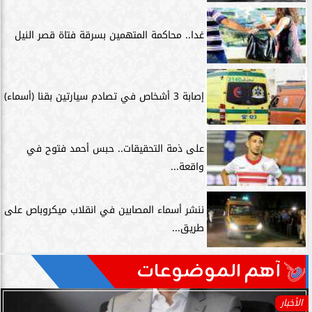
غدا.. محاكمة المتهمين بسرقة فتاة قصر النيل
إصابة 3 أشخاص في تصادم سيارتين بقنا (أسماء)
على ذمة التحقيقات.. حبس أحمد فتوح في
واقعة...
ننشر أسماء المصابين في انقلاب ميكروباص على
طريق...
آهم الموضوعات
العالم