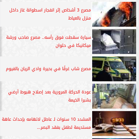
مصرع 3 أشخاص إثر انفجار اسطوانة غاز داخل
منزل بالعياط
سيارة سقطت فوق رأسه.. مصرع صاحب ورشة
ميكانيكا في حلوان
مصرع شاب غرقًا في بحيرة وادي الريان بالفيوم
عودة الحركة المرورية بعد إصلاح هبوط أرضي
بشبرا الخيمة
المشدد 10 سنوات لـ عاطل لاتهامه بإحداث عاهة
مستديمة لطفل بفقد البصر...