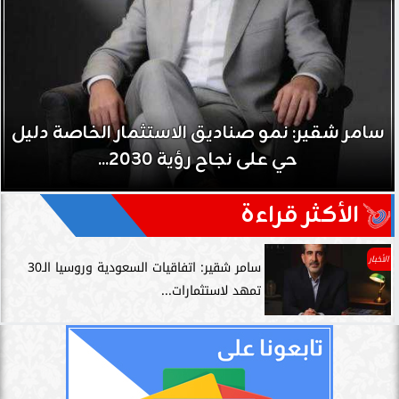
مصدر سعودي مسؤول: المملكة حريصة على
علاقتها مع العراق حكومة وشعباً
الأكثر قراءة
الأخبار
سامر شقير: اتفاقيات السعودية وروسيا الـ30
تمهد لاستثمارات...