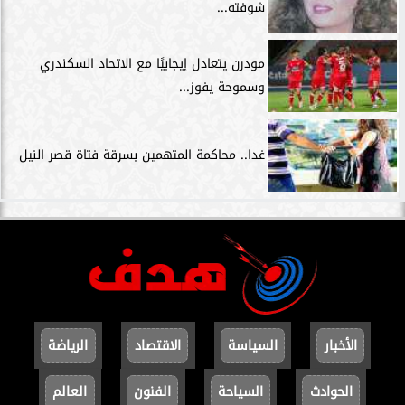
شوفته...
مودرن يتعادل إيجابيًا مع الاتحاد السكندري
وسموحة يفوز...
غدا.. محاكمة المتهمين بسرقة فتاة قصر النيل
الأخبار
السياسة
الاقتصاد
الرياضة
الحوادث
السياحة
الفنون
العالم