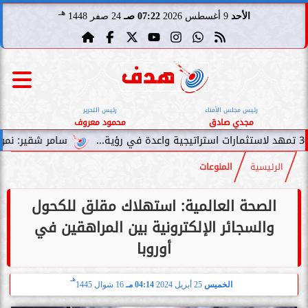
هـ
الأحد
9 أغسطس 2026
07:22 صـ
24 صفر 1448
رئيس مجلس الأمناء
رئيس التحرير
مجدي صادق
محمود معروف
سامر شقير: نمو صناديق الاستثم
الرئيسية
المنوعات
الصحة العالمية: استهلاك مقلق للكحول
والسجائر الإلكترونية بين المراهقين في
أوروبا
هـ
الخميس
25 أبريل 2024
04:14 مـ
16 شوال 1445