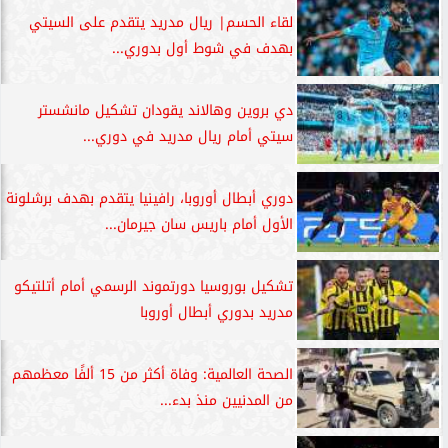
لقاء الحسم| ريال مدريد يتقدم على السيتي
بهدف في شوط أول بدوري...
دي بروين وهالاند يقودان تشكيل مانشستر
سيتي أمام ريال مدريد في دوري...
دوري أبطال أوروبا، رافينيا يتقدم بهدف برشلونة
الأول أمام باريس سان جيرمان...
تشكيل بوروسيا دورتموند الرسمي أمام أتلتيكو
مدريد بدوري أبطال أوروبا
الصحة العالمية: وفاة أكثر من 15 ألفًا معظمهم
من المدنيين منذ بدء...