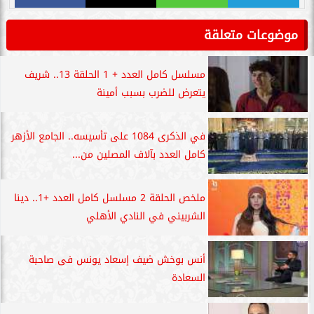
موضوعات متعلقة
مسلسل كامل العدد + 1 الحلقة 13.. شريف
يتعرض للضرب بسبب أمينة
في الذكرى 1084 على تأسيسه.. الجامع الأزهر
كامل العدد بآلاف المصلين من...
ملخص الحلقة 2 مسلسل كامل العدد +1.. دينا
الشربيني في النادي الأهلي
أنس بوخش ضيف إسعاد يونس فى صاحبة
السعادة