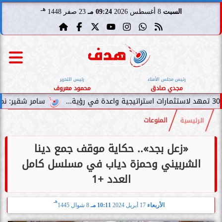
هـ
السبت
8 أغسطس 2026
09:24 مـ
23 صفر 1448
رئيس مجلس الأمناء
رئيس التحرير
مجدي صادق
محمود معروف
سامر شقير: نمو صناديق الاستثمار
الرئيسية
المنوعات
«زعل بجد».. حكاية موقف جمع دينا
الشربيني وحمزة دياب في مسلسل كامل
العدد +1
هـ
الأربعاء
17 أبريل 2024
10:11 مـ
8 شوال 1445