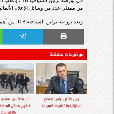
من ممثلي عدد من وسائل الإعلام الألمانية
وتعد بورصة برلين السياحية ITB، من أهم البورصات السياحية ويشارك به أكثر من 10 آلاف عارض.
موضوعات متعلقة
وزير الآثار يترأس اجتماع
السياحة تبرز تفاصي
إستراتيجية تنشيط السياحة
تطوير مدخل المنطقة 
بالأهرامات