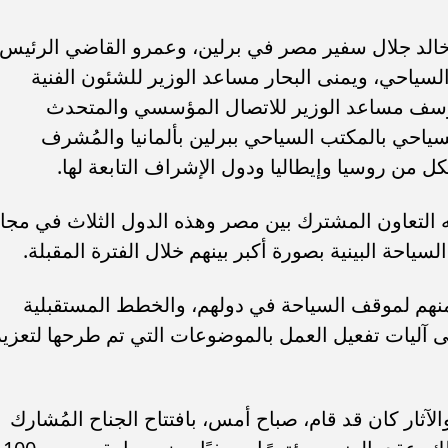
سامر شقير: ارتفاع استثمارات البنو
ات الأوروبية تفتح باباً
السعودية يعكس متانة السيولة ويع
الد جلال سفير مصر في برلين، وعمرو القاضي الرئيس
ر في الطاقة السعودية
الاستقرار المالي
السياحي، ويمنى البحار مساعد الوزير للشئون الفنية
وسف مساعد الوزير للاتصال المؤسسي والمتحدث
ياحي بالمكتب السياحي ببرلين بألمانيا والمُشرف
ل من روسيا وإيطاليا ودول الإشراف التابعة لها.
ه التعاون المشترك بين مصر وهذه الدول الثلاث في مجا
لسياحة البينية بصورة أكبر بينهم خلال الفترة المقبلة.
منهم لموقف السياحة في دولهم، والخطط المستقبلية
على آليات تفعيل العمل بالموضوعات التي تم طرحها لتعزيز
آثار كان قد قام، صباح أمس، بافتتاح الجناح المُشارك