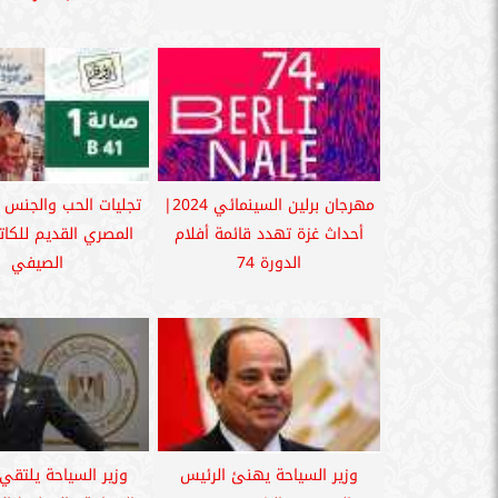
مهرجان برلين السينمائي 2024|
تجليات الحب والجنس 
أحداث غزة تهدد قائمة أفلام
المصري القديم للكا
الدورة 74
الصيفي
وزير السياحة يهنئ الرئيس
وزير السياحة يلتق