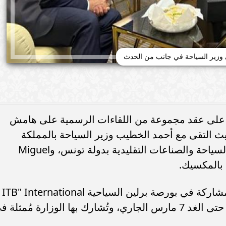
وزير السياحة في جانب من الحدث
 على عقد مجموعة من اللقاءات الرسمية على هامش
 حيث التقى مع أحمد الخطيب وزير السياحة بالمملكة
العربية السعودية، والمعز بلحسين وزير السياحة والصناعات التقليدية بدولة تونس، وMiguel
وقد جاءت زيارة الوزير الحالية لألمانيا للمشاركة في بورصة برلين السياحية ITB" International
Tourism Bourse والتي تستمر فعالياتها حتى الغد 7 مارس الجاري، وتُشارك بها الوزارة مُمثلة