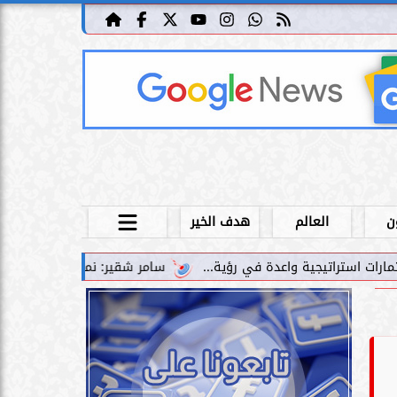
ن
العالم
هدف الخير
سامر شقير: نمو صناديق الاستثمار الخاصة دليل حي على ن