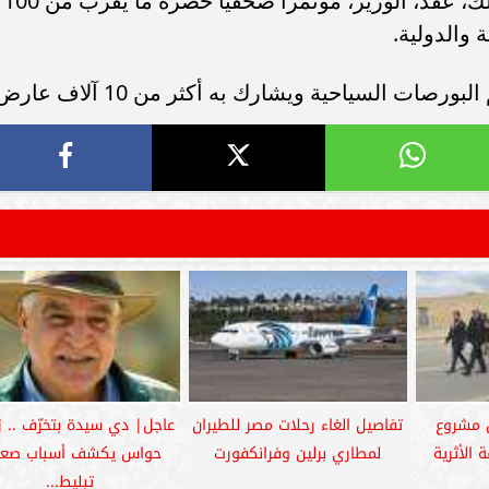
في بورصة برلين السياحية ITB. وعقب ذلك، عقد، الوزير، مؤتمرًا صحفيًا حضره ما يقرب من 100
 والدولية.
ل مشروع
تفاصيل الغاء رحلات مصر للطيران
عاجل| دي سيدة بتخرّف .. 
الأثرية
لمطاري برلين وفرانكفورت
حواس يكشف أسباب صعو
تبليط...