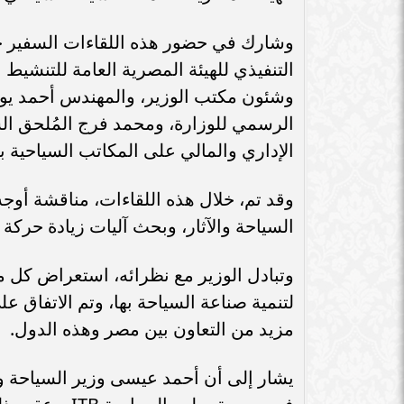
سامر شقير: اتفاقيات السعودية وروسيا
الـ30 تمهد لاستثمارات استراتيجية واعدة
سامر شقير: التحول
وشارك في حضور هذه اللقاءات السفير خ
في رؤية...
جديداً للاستثما
التنفيذي للهيئة المصرية العامة للتنشيط 
وشئون مكتب الوزير، والمهندس أحمد ي
الرسمي للوزارة، ومحمد فرج المُلحق الس
الإداري والمالي على المكاتب السياحية بك
وقد تم، خلال هذه اللقاءات، مناقشة أوج
السياحة والآثار، وبحث آليات زيادة حركة ا
وتبادل الوزير مع نظرائه، استعراض كل 
لتنمية صناعة السياحة بها، وتم الاتفاق 
مزيد من التعاون بين مصر وهذه الدول.
يشار إلى أن أحمد عيسى وزير السياحة وال