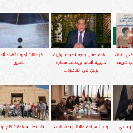
في التراث
أسامة كمال يوجه نصيحة لوزيرة
فيضانات أوروبا تهدد ألمان
تب شريف
خارجية ألمانيا ويطالب سفارة
بالغرق
برلين في القاهرة...
ي رئيسي
وزير السياحة والآثار يبحث آليات
تنشيط السياحة تنظم برنا