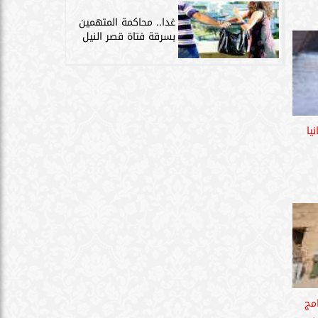
غدا.. محاكمة المتهمين
بسرقة فتاة قصر النيل
يا
مج