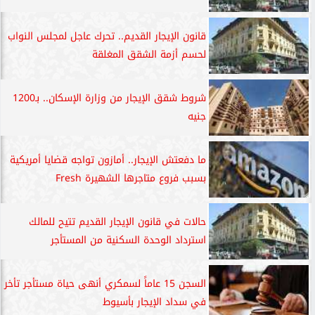
قانون الإيجار القديم.. تحرك عاجل لمجلس النواب
لحسم أزمة الشقق المغلقة
شروط شقق الإيجار من وزارة الإسكان.. بـ1200
جنيه
ما دفعتش الإيجار.. أمازون تواجه قضايا أمريكية
بسبب فروع متاجرها الشهيرة Fresh
حالات في قانون الإيجار القديم تتيح للمالك
استرداد الوحدة السكنية من المستأجر
السجن 15 عاماً لسمكري أنهى حياة مستأجر تأخر
في سداد الإيجار بأسيوط