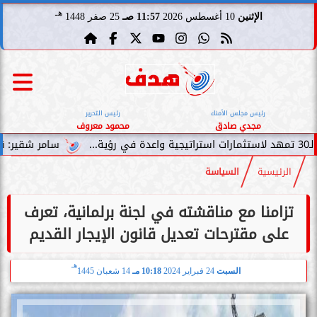
هـ
الإثنين
10 أغسطس 2026
11:57 صـ
25 صفر 1448
رئيس مجلس الأمناء
رئيس التحرير
مجدي صادق
محمود معروف
سامر شقير: نمو صناديق الاستث
الرئيسية
السياسة
تزامنا مع مناقشته في لجنة برلمانية، تعرف
على مقترحات تعديل قانون الإيجار القديم
هـ
السبت
24 فبراير 2024
10:18 مـ
14 شعبان 1445