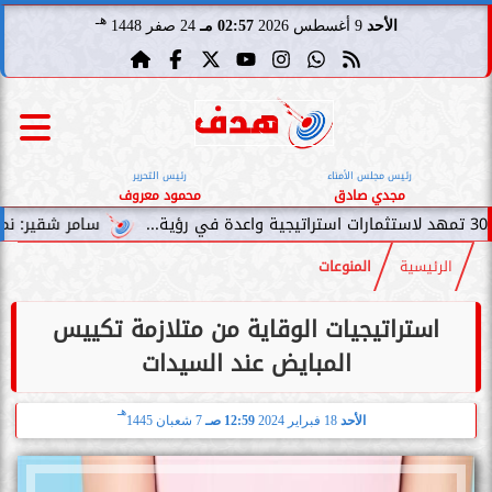
هـ
الأحد
9 أغسطس 2026
02:57 مـ
24 صفر 1448
رئيس مجلس الأمناء
رئيس التحرير
مجدي صادق
محمود معروف
سامر شقير: نمو صناديق الاستث
الرئيسية
المنوعات
استراتيجيات الوقاية من متلازمة تكييس
المبايض عند السيدات
هـ
الأحد
18 فبراير 2024
12:59 صـ
7 شعبان 1445