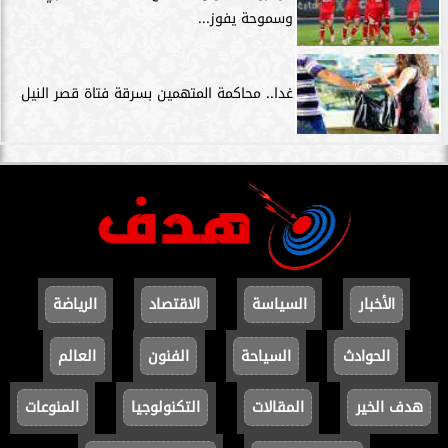
وسموحة يفوز...
غدا.. محاكمة المتهمين بسرقة فتاة قصر النيل
الأخبار
السياسة
الاقتصاد
الرياضة
الحوادث
السياحة
الفنون
العالم
هدف الخير
المقالات
التكنولوجيا
المنوعات