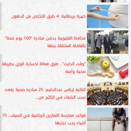
خبيرة بريطانية: 4 طرق للتخلص من الدهون
محافظ القليوبية يدشن مبادرة ”100 يوم صحة”
بالقافلة المتنقلة ببنها
”وقت الدايت”.. طرق فعالة لخسارة الوزن بطريقة
صحية وآمنة
النائبة إيناس عبدالحليم: 25 مبادرة صحية رفعت
نسب الشفاء في الكثير من...
قواعد ممارسة التمارين الرياضية في الصيف.. 10
أشياء يجب تجنبها