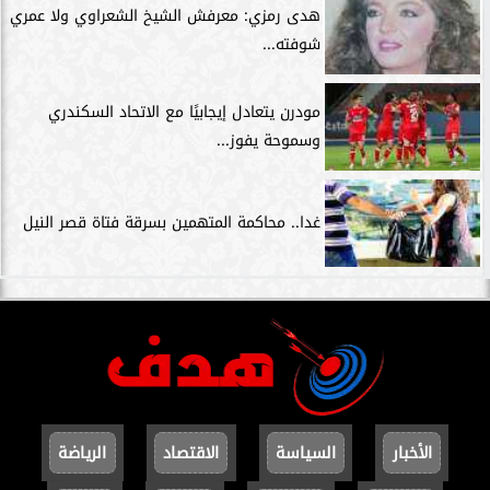
هدى رمزي: معرفش الشيخ الشعراوي ولا عمري
شوفته...
مودرن يتعادل إيجابيًا مع الاتحاد السكندري
وسموحة يفوز...
غدا.. محاكمة المتهمين بسرقة فتاة قصر النيل
الأخبار
السياسة
الاقتصاد
الرياضة