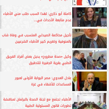
كاملة أبو ذكري: لهذا السبب طلب مني الأطباء
عدم متابعة الأحداث في...
تأجيل محاكمة الصيدلي المتسبب في وفاة شاب
بالمنوفية وتغريم كبير الأطباء الشرعيين
وكيل «صحة مطروح» يحيل بعض أفراد الفريق
الطبي بقرية الجفيرة للتحقيق
عادل العدوي: مصر البوابة الأولى لعبور
المساعدات للأشقاء في غزة
الأطباء تجتمع مع لجنة الصحة بالبرلمان لمناقشة
تطورات قانون المسئولية الطبية