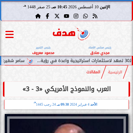
هـ
الإثنين
10 أغسطس 2026
10:45 صـ
25 صفر 1448
رئيس مجلس الأمناء
رئيس التحرير
مجدي صادق
محمود معروف
سامر شقير: نمو صناديق الاستثمار
الرئيسية
المقالات
العرب والنموذج الأمريكي «3 - 3»
هـ
الأحد
4 فبراير 2024
09:30 مـ
24 رجب 1445