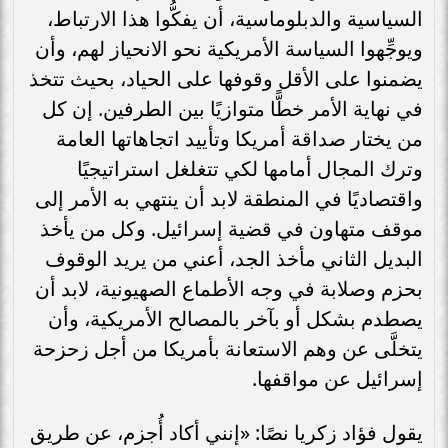
السياسية والدبلوماسية، أن يفكُّوا هذا الارتباط،
ويوجِّهوا السياسة الأمريكية نحو الانحياز لهم، وأن
يضمنوا على الأقل وقوفها على الحياد، بحيث تتخذ
في نهاية الأمر خطًّا متوازيًا بين الطرفين. إن كل
من يختار صداقة أمريكا وتأييد اتجاهاتها العامة
وترك المجال أمامها لكي تتغلغل استراتيجيًا
واقتصاديًا في المنطقة لابد أن ينتهي به الأمر إلى
موقف متهاون في قضية إسرائيل. وكل من يأخذ
البديل الثاني مأخذ الجد، أعني من يريد الوقوف
بحزم وصلابة في وجه الأطماع الصهيونية، لابد أن
يصطدم بشكل أو بآخر بالمصالح الأمريكية، وأن
يتخلَّى عن وهم الاستعانة بأمريكا من أجل زحزحة
إسرائيل عن مواقفها.
يقول فؤاد زكريا نصًا: «إنني أكاد أُجزم، عن طريق