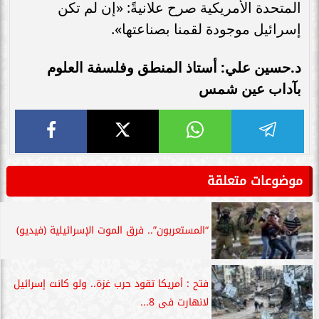
المتحدة الأمريكية صرح علانيةً: «إن لم تكن
إسرائيل موجودة لقمنا بصناعتها».
د.حسين علي: أستاذ المنطق وفلسفة العلوم
بآداب عين شمس
موضوعات متعلقة
“المستعربون”.. فرق الموت الإسرائيلية (فيديو)
فتح : أمريكا تقود حرب غزة.. ولو كانت إسرائيل
لانهارت فى 8...