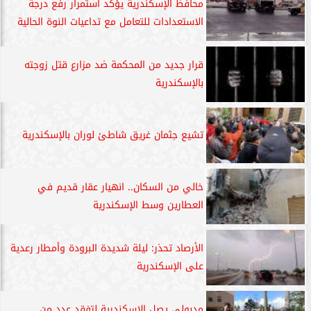
محافظ الإسكندرية يؤكد استمرار رفع درجة
الاستعدادات للتعامل مع تداعيات النوة الحالية
قرار جديد من المحكمة ضد مزارع قتل زوجته
بالإسكندرية
تشيع جثمان غريق شاطئ لوران بالإسكندرية
خالي من السكان.. انهيار عقار قديم في
العطارين وسط الإسكندرية
الأرصاد تحذر: ليلة شديدة البرودة وأمطار رعدية
على الإسكندرية
مدبولي يصل الإسكندرية لتفقد عدد من