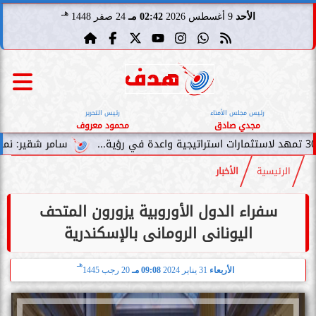
هـ
الأحد
9 أغسطس 2026
02:42 مـ
24 صفر 1448
رئيس مجلس الأمناء
رئيس التحرير
مجدي صادق
محمود معروف
سامر شقير: نمو صناديق الاستثم
الرئيسية
الأخبار
سفراء الدول الأوروبية يزورون المتحف
اليونانى الرومانى بالإسكندرية
هـ
الأربعاء
31 يناير 2024
09:08 مـ
20 رجب 1445