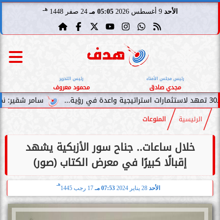
هـ
الأحد
9 أغسطس 2026
05:05 مـ
24 صفر 1448
رئيس مجلس الأمناء
رئيس التحرير
مجدي صادق
محمود معروف
سامر شقير: نمو صناديق الاستثمار 
الرئيسية
المنوعات
خلال ساعات.. جناح سور الأزبكية يشهد
إقبالًا كبيرًا في معرض الكتاب (صور)
هـ
الأحد
28 يناير 2024
07:53 مـ
17 رجب 1445