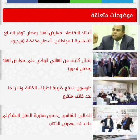
موضوعات متعلقة
أستاذ الاقتصاد: معارض أهلا رمضان توفر السلع
الأساسية للمواطنين بأسعار مخفضة (فيديو)
إقبال كثيف من أهالي الوادي على معارض أهلا
رمضان (صور)
طوسون: ندفع ضريبة احتراف الكتابة ونادرا ما
نجد كاتب متفرغ
الصالون الثقافى يحتفى بمئوية الفنان التشكيلى
حامد ندا بمعرض الكتاب