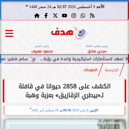
هـ
الأحد
9 أغسطس 2026
12:37 مـ
24 صفر 1448
رئيس مجلس الأمناء
رئيس التحرير
مجدي صادق
محمود معروف
سامر شقير: نمو صناديق الاستث
الرئيسية
المنوعات
الكشف على 2858 حيوانا في قافلة
لـ«بيطري الزقازيق» بعزبة وهبة
هـ
الإثنين
8 يناير 2024
08:46 مـ
26 جمادى آخر 1445