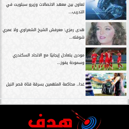
تعاون بين معهد الاتصالات وزيرو سبلويت في
التدريب...
هدى رمزي: معرفش الشيخ الشعراوي ولا عمري
شوفته...
مودرن يتعادل إيجابيًا مع الاتحاد السكندري
وسموحة يفوز...
غدا.. محاكمة المتهمين بسرقة فتاة قصر النيل