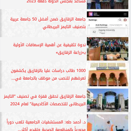
مساعد بمجلس الدولة دفعة 2023
جامعة الزقازيق ضمن أفضل 50 جامعة عربية
بتصنيف التايمز البريطاني
ندوة تثقيفية عن أهمية الإسعافات الأولية
بـ«زراعة الزقازيق»
1000 طالب دراسات عليا بالزقازيق يكشفون
تعرضهم للنصب من موظف بالجامعة في...
جامعة الزقازيق تحقق قفزة في تصنيف ”التايمز
البريطانى للتخصصات الأكاديمية” لعام 2024
د. أحمد طه: المستشفيات الجامعية تلعب دوراً
محورياً بالمنظومة الصحية وتقدم أكثر...