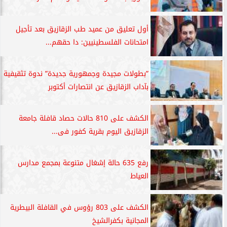
أول تعليق من عميد طب الزقازيق بعد تأجيل
امتحانات الفلسطينيين: دا حقهم...
”بطولات مجيدة وجمهورية جديدة” ندوة تثقيفية
بآداب الزقازيق عن انتصارات أكتوبر
الكشف على 810 حالات حصاد قافلة جامعة
الزقازيق اليوم بقرية كفور فى...
رفع 635 حالة إشغال متنوعة بمجمع مدارس
العياط
الكشف على 803 رؤوس في القافلة البيطرية
المجانية بكفرالشيخ