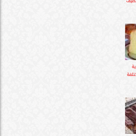
لصيف
ية
تلفة