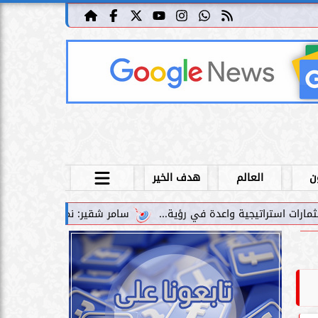
ن
العالم
هدف الخير
سامر شقير: نمو صناديق الاستثمار الخاصة دليل حي على نجا