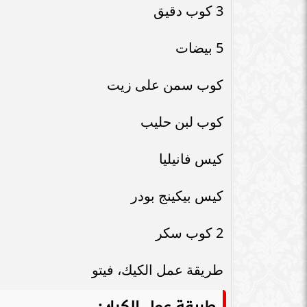
سامر شقير: اتفاقيات السعودية وروسيا
3 كوب دقيق
الـ30 تمهد لاستثمارات استراتيجية واعدة
سامر شقير: التحول
في رؤية...
جديداً للاستثما
5 بيضات
كوب سمن على زيت
كوب لبن حليب
كيس فانيليا
كيس بيكينج بودر
2 كوب سكر
طريقة عمل الكيك، فيتو