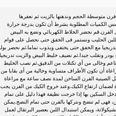
رن متوسطة الحجم وندهنها بالزيت ثم نعفرها
نفس الكميات المطلوبة بشرط أن تكون بدرجة حرارة
 الفرن.قم نحضر الخلاط الكهربائي ونضع به البيض
واللبن الحليب ونستمر فى الخفق حتى نحصل على قوام
يجيا مع الخفق حتى يختفى ويذوب تماما.ثم نحضر بولة
ج بودر ونقلب جيدا.ثم نضيف خليط البيض والزيت تدريجيا
عم وخالى من أي تكتلات من الدقيق.ثم نصب الخليط
اعاة أن تكون الأطراف متساوية وخالية من أى بقايا من
خل الصينية الفرن الساخن لمدة نصف ساعة مع مراعاة
ة لضمان ارتفاع الكيك.وعند خروج الكيك من الفرن يجب
خل السكين بها إذا خرجت نظيفة فهذا دليل على تمام
، فهى لم تنضج ونتركها بالفرن حتى تمام النضج.يمكن
لشيكولاتة، ويمكن استبدال اللبن بعصير البرتقال لعمل