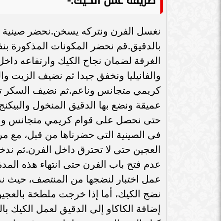
طريقة عمل الكيك:-
نغسل الفرن ونتركه يسخن.نحضر صينية ف
بالدقيق.قم نحضر المكونات المذكورة ب
الغرفة لضمان نجاح الكيك وارتفاعه داخل
والفانيليا ونخفق جيدا ثم نضيف الزيت 
كريمي متجانس وناعم.ثم نضيف السكر تدر
عميقة ونضع بها الدقيق المنخول والبيكن
حتى نحصل على قوام كريمي متجانس ونا
فى الصينية التى حضرناها من قبل، مع مر
العجين حتى لا تحترق داخل الفرن.ثم ند
عدم فتح باب الفرن حتى انتهاء هذه المد
عمل اختبار لنضجها من المنتصف، حيث ند
نضج الكيك، أما إذا خرجت ملطخة بالعجين
إضافة الكاكاو إلى الدقيق لعمل الكيك با