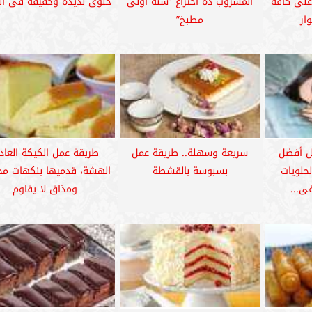
على كافة
المشروب ده اختراع ”سنة أولى
حلوى لذيذة وخفيفة فى ا
ار
مطبخ”
كل أفضل
سريعة وسهلة.. طريقة عمل
طريقة عمل الكيكة العاد
لحلويات
بسبوسة بالقشطة
الهشة، قدميها بنكهات مخ
ى...
ومذاق لا يقاوم