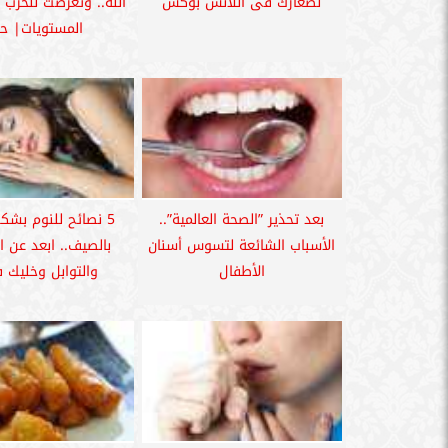
لصغارك فى اللانش بوكس
الله.. وتعرضت للحرب 
المستويات| حو
بعد تحذير ”الصحة العالمية”..
5 نصائح للنوم بش
الأسباب الشائعة لتسوس أسنان
بالصيف.. ابعد عن ا
الأطفال
والتوابل وخليك ف