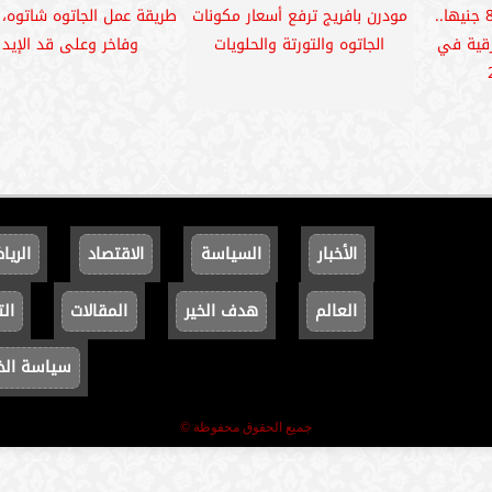
الـ5 حبيبات زلابية بـ80 جنيها..
مودرن بافريج ترفع أسعار مكونات
طريقة عمل الجاتوه شاتوه
رقية في
الجاتوه والتورتة والحلويات
وفاخر وعلى قد الإيد
الأخبار
السياسة
الاقتصاد
الريا
العالم
هدف الخير
المقالات
الت
سياسة ال
جميع الحقوق محفوظة ©