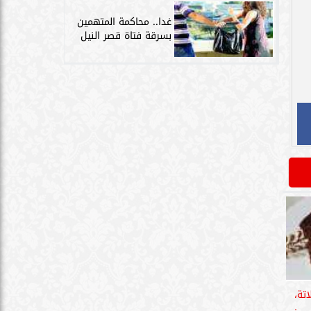
غدا.. محاكمة المتهمين
بسرقة فتاة قصر النيل
تة،