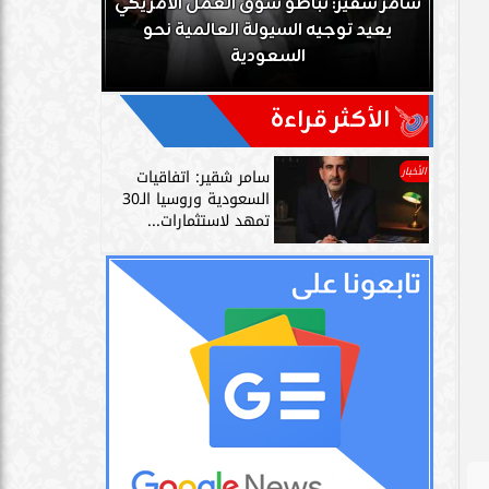
ك
سامر شقير: تباطؤ سوق العمل الأمريكي
زز
يعيد توجيه السيولة العالمية نحو
سامر شقير: 
السعودية
دليل حي
الأكثر قراءة
الأخبار
سامر شقير: اتفاقيات
السعودية وروسيا الـ30
تمهد لاستثمارات...