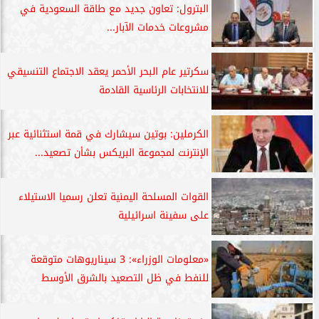
البترول: تعاون جديد مع طاقة السعودية في
مشروعات خدمات الآبار...
سكرتير عام البحر الأحمر يعقد الاجتماع التنسيقي
للانتخابات الرئاسية القادمة
الكرملين: بوتين سيشارك في قمة استثنائية عبر
الإنترنت لمجموعة البريكس بشأن تصعيد...
القوات المسلحة اليمنية تعلن رسميا الاستيلاء
على سفينة اسرائيلية
«معلومات الوزراء»: 3 سيناريوهات متوقعة
للنفط في ظل التصعيد بالشرق الأوسط