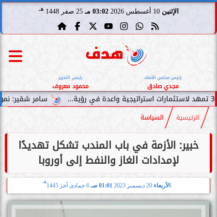
هـ
الإثنين
10 أغسطس 2026
03:02 مـ
25 صفر 1448
رئيس مجلس الأمناء
رئيس التحرير
مجدي صادق
محمود معروف
سامر شقير: نمو صناديق الاستث
الرئيسية
السياسة
خبير: الأزمة في باب المندب تشكل تهديدًا
لإمدادات الغاز والنفط إلى أوروبا
هـ
الأربعاء
20 ديسمبر 2023
01:01 صـ
6 جمادى آخر 1445