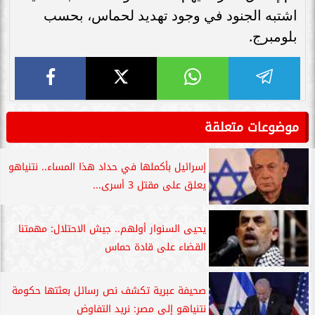
اشتبه الجنود في وجود تهديد لحماس، بحسب
بلومبرج.
موضوعات متعلقة
إسرائيل بأكملها في حداد هذا المساء.. نتنياهو
يعلق على مقتل 3 أسرى...
يحيى السنوار أولهم.. جيش الاحتلال: مهمتنا
القضاء على قادة حماس
صحيفة عبرية تكشف نص رسائل بعثتها حكومة
نتنياهو إلى مصر: نريد التفاوض