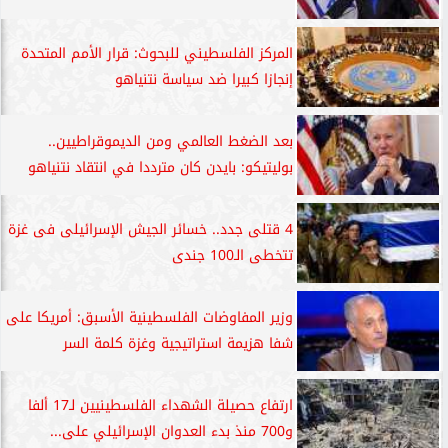
المركز الفلسطيني للبحوث: قرار الأمم المتحدة
إنجازا كبيرا ضد سياسة نتنياهو
بعد الضغط العالمي ومن الديموقراطيين..
بوليتيكو: بايدن كان مترددا في انتقاد نتنياهو
4 قتلى جدد.. خسائر الجيش الإسرائيلى فى غزة
تتخطى الـ100 جندى
وزير المفاوضات الفلسطينية الأسبق: أمريكا على
شفا هزيمة استراتيجية وغزة كلمة السر
ارتفاع حصيلة الشهداء الفلسطينيين لـ17 ألفا
و700 منذ بدء العدوان الإسرائيلي على...