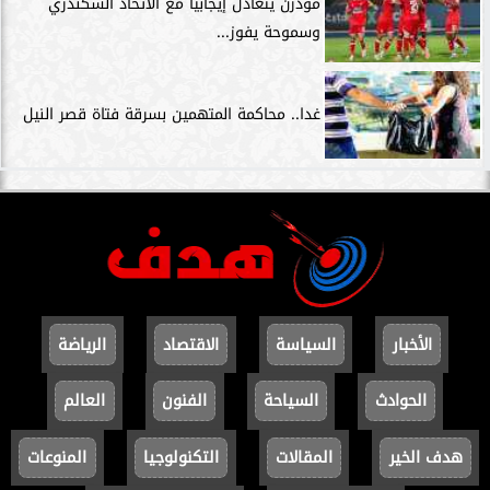
مودرن يتعادل إيجابيًا مع الاتحاد السكندري
وسموحة يفوز...
غدا.. محاكمة المتهمين بسرقة فتاة قصر النيل
الأخبار
السياسة
الاقتصاد
الرياضة
الحوادث
السياحة
الفنون
العالم
هدف الخير
المقالات
التكنولوجيا
المنوعات