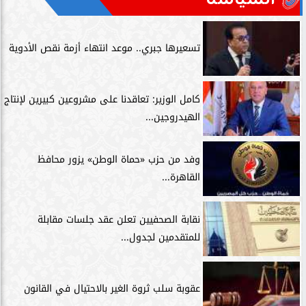
تسعيرها جبري.. موعد انتهاء أزمة نقص الأدوية
كامل الوزير: تعاقدنا على مشروعين كبيرين لإنتاج
الهيدروجين...
وفد من حزب «حماة الوطن» يزور محافظ
القاهرة...
نقابة الصحفيين تعلن عقد جلسات مقابلة
للمتقدمين لجدول...
عقوبة سلب ثروة الغير بالاحتيال في القانون