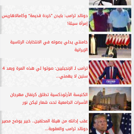
دونالد ترامب: بايدن ”خردة قديمة” وكامالاهاريس
إمرأة سيئة!
خامنئي يدلي بصوته في الانتخابات الرئاسية
الإيرانية
ترامب لـ الإنجيليين: صوتوا لي هذه المرة وبعد 4
سنين لا يهمني...
الكنيسة الأرثوذكسية تطلق كرنفال مهرجان
الأسرات الجامعية تحت شعار ليكن نور
عقب إدانته من هيئة المحلفين.. خبير يوضح مصير
دونالد ترامب والعقوبة...