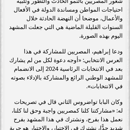
شعور المصريين بالنمو الحادث والتطور وتلبيه
احتياجات المواطن ومساندة الدولة في الأفعال
والأعمال، موضحا أن النهضة الحادثة خلال
السنوات القليلة الماضية هي التي جعلت المشهد
اليوم بهذه الصورة.
ودعا إبراهيم، المصريين للمشاركة في هذا
العرس الانتخابي: «أوجه دعوة لكل من لم يشارك
بعد في الانتخابات الرئاسية 2024 إلى الانضمام
للمشهد الوطني الرائع والمشاركة بالإدلاء بصوته
في الانتخابات».
وكان البابا تواضروس الثاني قال في تصريحات
له: «مشاركتنا كلنا كمصريين واجبة وحق لنا كلنا،
نعمل هذا بفرح، ونشترك في هذا المشهد بفرح
شديد جدًّا، نشترك في الاختيار، والاختيار هو حرية