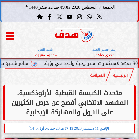
هـ
الجمعة
7 أغسطس 2026
09:05 صـ
22 صفر 1448
رئيس مجلس الأمناء
رئيس التحرير
مجدي صادق
محمود معروف
سامر شقير: نمو صناديق الاستثما
الرئيسية
السياسة
متحدث الكنيسة القبطية الأرثوذكسية:
المشهد الانتخابي أفصح عن حرص الكثيرين
على النزول والمشاركة الإيجابية
هـ
الإثنين
11 ديسمبر 2023
07:19 مـ
28 جمادى أول 1445