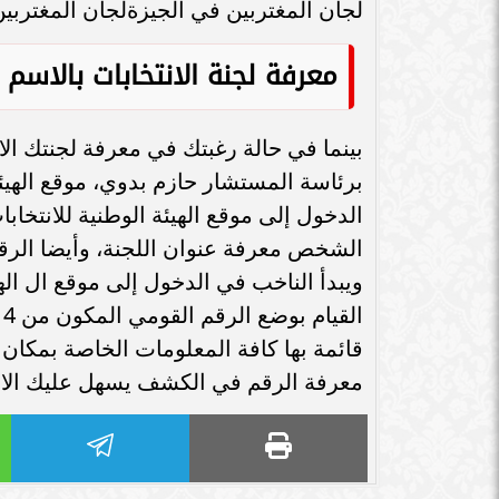
أعضاء الحوار الوطني يدعون
قبل انطلاق انتخابات
المواطنين للمشاركة في انتخابات
2024.. رابط موق
الرئاسة: صوتك واجب
الانتخابية بالرقم 
رئيس النادي المصري بفرنسا لـ
مؤسستا دار المعارف 
الدستور : يجب المشاركة الفاعلة
للتوزيع تؤكدان حتمية
فى انتخابات...
الإيجابية في الانتخابا