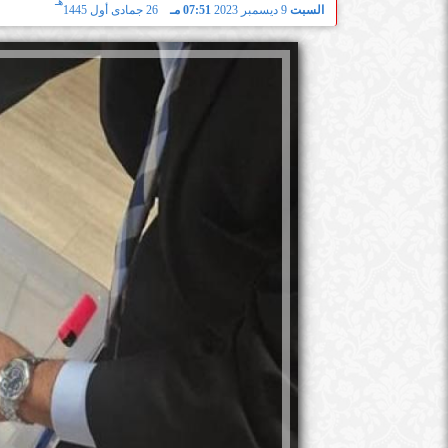
هـ
السبت
9 ديسمبر 2023
07:51 مـ
26 جمادى أول 1445