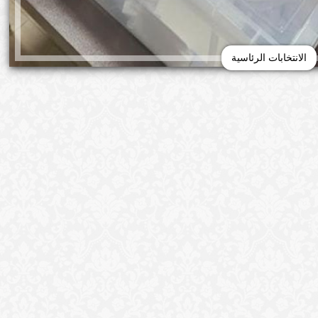
الانتخابات الرئاسية
الإسكندرية والجيزة، حيث أتاحت الهيئة الوطنية
، عددًا من اللجان للمغتربين في المحافظات المذكورة،
وذلك من أجل الإدلاء بأصواتهم في الانتخابات الرئاسية المقرر بدئها غدًا الأحد في تمام الساعة 9
 الإسكندرية والجيزة، تضمنت قاعدة بيانات متاحة من
شار حازم بدوي، للوافدين من هذه المحافظات، بالإضافة