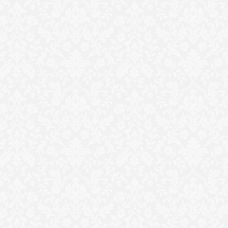
إنفوجراف| تصل للإطاحة.. 10
جامعة مطروح تنظم مؤتمرا
الانبا ديفيد أسقف نيويور
ين خلال
للتوعية بأهمية المشاركة في
القنصليه المصريه يدلي بص
خابي
الانتخابات الرئاسية
في انتخابات الرئاسة...
الأخبار
السياسة
الاقتصاد
الريا
العالم
هدف الخير
المقالات
الت
سياسة ال