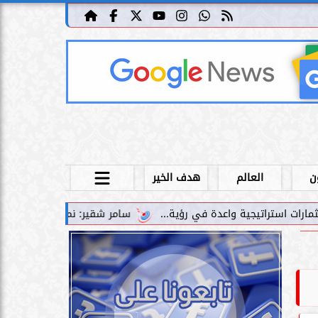
ن
العالم
هدف الخير
سامر شقير: نمو صناديق الاستثمار الخاصة دليل حي على