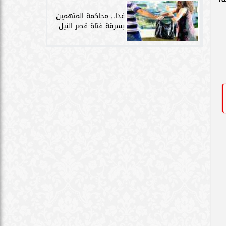
غدا.. محاكمة المتهمين
بسرقة فتاة قصر النيل