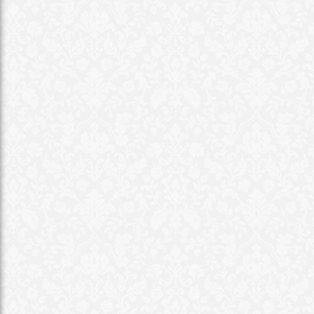
ك في
وته
ضة
الحوادث
السياحة
الفنون
كنولوجيا
المنوعات
ميديا وتوك شو
خصوصية