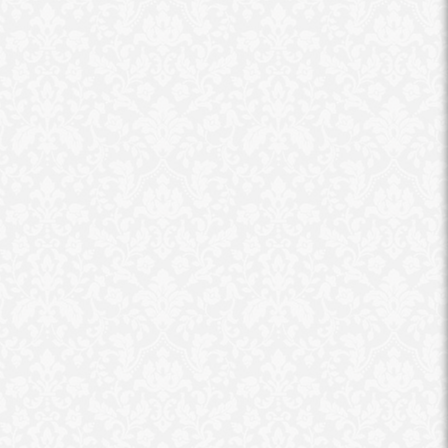
رضا حجازي: ميزانية التعليم في
الموازنة العامة 160 مليار جنيه
محظورات على المرشح
فترة الصمت الانت