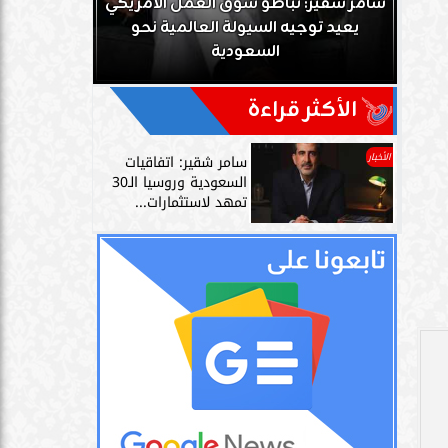
ك
سامر شقير: تباطؤ سوق العمل الأمريكي
زز
يعيد توجيه السيولة العالمية نحو
سامر شقير: 
السعودية
دليل حي
الأكثر قراءة
الأخبار
سامر شقير: اتفاقيات
السعودية وروسيا الـ30
تمهد لاستثمارات...
،