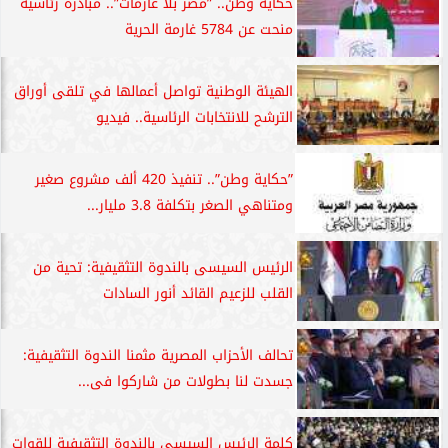
حكاية وطن.. ”مصر بلا غارمات”.. مبادرة رئاسية
منحت عن 5784 غارمة الحرية
الهيئة الوطنية تواصل أعمالها في تلقى أوراق
الترشح للانتخابات الرئاسية.. فيديو
”حكاية وطن”.. تنفيذ 420 ألف مشروع صغير
ومتناهي الصغر بتكلفة 3.8 مليار...
الرئيس السيسى بالندوة التثقيفية: تحية من
القلب للزعيم القائد أنور السادات
تحالف الأحزاب المصرية مثمنا الندوة التثقيفية:
جسدت لنا بطولات من شاركوا فى...
كلمة الرئيس السيسى بالندوة التثقيفية للقوات