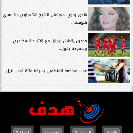
هدى رمزي: معرفش الشيخ الشعراوي ولا عمري
شوفته...
مودرن يتعادل إيجابيًا مع الاتحاد السكندري
وسموحة يفوز...
غدا.. محاكمة المتهمين بسرقة فتاة قصر النيل