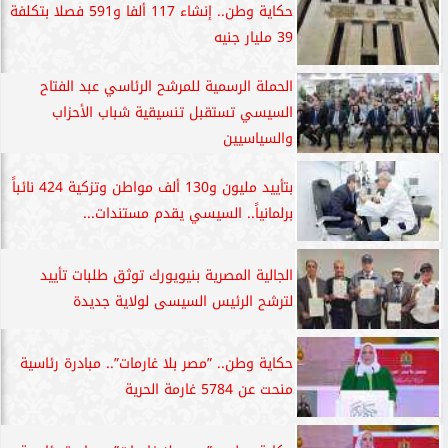
حكاية وطن.. إنشاء 117 ألفا و591 فصلا بتكلفة
39 مليار جنيه
الحملة الرسمية للمرشح الرئاسي عبد الفتاح
السيسي تستقبل تنسيقية شباب الأحزاب
والسياسيين
بتأييد مليون و130 ألف مواطن وتزكية 424 نائباً
برلمانياً.. السيسي يقدم مستندات...
الجالية المصرية بنيويورك توثق طلبات تأييد
لترشح الرئيس السيسى لولاية جديدة
حكاية وطن.. ”مصر بلا غارمات”.. مبادرة رئاسية
منحت عن 5784 غارمة الحرية