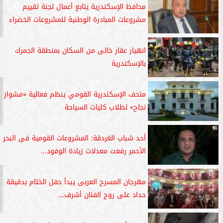
محافظ الإسكندرية يتابع أعمال لجنة تقييم
مشروعات المبادرة الوطنية للمشروعات الخضراء
انهيار عقار خالى من السكان بمنطقة الجمرك
بالإسكندرية
متحف الإسكندرية القومي ينظم فعالية «مشوار
نجاح» لطلاب كليات السياحة
أحد شباب الغردقة: المشروعات القومية فى البحر
الأحمر رفعت معدلات زيادة الوفود...
مهرجان المسرح العربى يبدأ حفل الختام بدقيقة
حداد على روح الفنان أشرف...