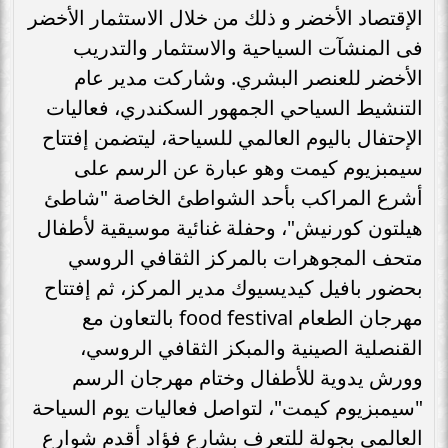
الإقتصاد الأخضر و ذلك من خلال الاستثمار الأخضر
فى المنشآت السياحية والاستثمار والتدريب
الأخضر للعنصر البشري. وشاركت مدير عام
التنشيط السياحي الجمهور السكندري، فعاليات
الإحتفال باليوم العالمي للسياحة، ليتضمن إفتتاح
سيمبزيوم كيمت وهو عبارة عن الرسم على
أشرع المراكب بأحد الشواطئ الخاصة "شاطئ
هيلتون كورنيش"، وحفلة غنائية موسيقية لأطفال
متحف المجوهرات بالمركز الثقافي الروسي
بحضور بافيل كيديسيوك مدير المركز، ثم إفتتاح
مهرجان الطعام food festival بالتعاون مع
القنصلية الصينية والمبكز الثقافي الروسي،
وورش يدوية للأطفال وختام مهرجان الرسم
"سيمبزيوم كيمت"، لتواصل فعاليات يوم السياحة
العالمي بجولة للتعرف بشارع فؤاد أقدم شوارع